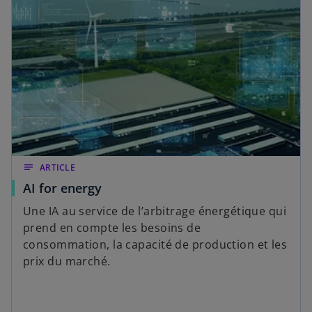
o
u
n
n
g
n
l
o
e
u
t
v
e
l
o
n
notes
ARTICLE
g
AI for energy
l
e
Une IA au service de l’arbitrage énergétique qui
t
prend en compte les besoins de
consommation, la capacité de production et les
prix du marché.