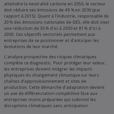
’
atteindre la neutralité carbone en 2050, le secteur
o
doit réduire ses émissions de 49 % en 2030 (par
u
rapport à 2015). Quant à l’industrie, responsable de
v
20 % des émissions nationales de GES, elle doit viser
r
une réduction de 35 % d'ici à 2030 et 81 % d'ici à
e
2050. Ces objectifs sectoriels permettent aux
d
entreprises de se positionner et d'anticiper les
a
évolutions de leur marché.
n
L'analyse prospective des risques climatiques
s
complète ce diagnostic. Pour protéger leur valeur,
u
les entreprises doivent intégrer les impacts
n
physiques du changement climatique sur leurs
n
chaînes d'approvisionnement et sites de
o
production. Cette démarche d'adaptation devient
u
un axe de différenciation compétitive face aux
v
entreprises moins préparées qui subiront les
e
disruptions climatiques sans anticipation.
l
o