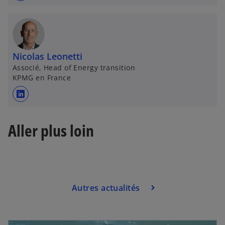
’
o
u
v
Nicolas Leonetti
r
Associé, Head of Energy transition
e
KPMG en France
d
a
s
n
’
s
o
Aller plus loin
u
u
n
v
n
r
o
e
u
d
Autres actualités
v
a
e
n
l
s