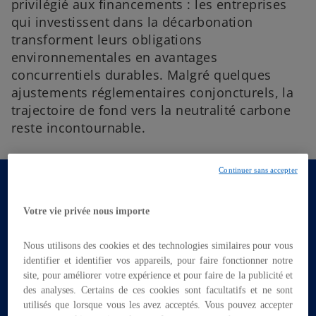
privilégié aux financements : les entreprises
qui investissent dans la décarbonation
transforment leurs obligations
environnementales en avantages
concurrentiels durables. Malgré quelques
ajustements réglementaires conjoncturels, la
trajectoire de fond vers la neutralité carbone
reste incontournable.
Des motivations économiques
Continuer sans accepter
qui transcendent les aléas
Votre vie privée nous importe
politiques
Nous utilisons des cookies et des technologies similaires pour vous
identifier et identifier vos appareils, pour faire fonctionner notre
site, pour améliorer votre expérience et pour faire de la publicité et
Alors que la Commission européenne a révisé le
des analyses. Certains de ces cookies sont facultatifs et ne sont
calendrier d'application de la CSRD et qu'émergent
utilisés que lorsque vous les avez acceptés. Vous pouvez accepter