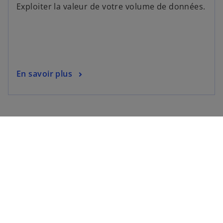
Exploiter la valeur de votre volume de données.
En savoir plus
Restez informés des dernières actualités
de KPMG en vous abonnant dès
maintenant à nos communications
personnalisées.
KPMG. Make the Difference.