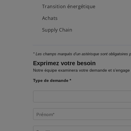
n
Transition énergétique
g
Achats
l
e
Supply Chain
t