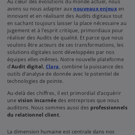
Au cœur des évolutions du monde actuel, nous
avons su nous adapter aux
nouveaux enjeux
en
innovant et en réalisant des Audits digitaux tout
en sachant toujours laisser la place nécessaire au
jugement et à l’esprit critique, primordiaux pour
réaliser des Audits de qualité. Et parce que nous
voulons être acteurs de ces transformations, les
solutions digitales sont développées par nos
équipes elles-mêmes. Notre nouvelle plateforme
s
d’
Audit digital
,
Clara
, combine la puissance des
’
outils d’analyse de donnée avec le potentiel de
o
technologies de pointe.
u
Au-delà des chiffres, il est primordial d’acquérir
v
une
vision incarnée
des entreprises que nous
r
auditons. Nous sommes aussi des
professionnels
e
du relationnel client
.
d
a
n
La dimension humaine est centrale dans nos