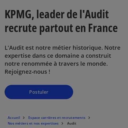
s
KPMG, leader de l'Audit
’
o
recrute partout en France
u
v
r
L'Audit est notre métier historique. Notre
e
d
expertise dans ce domaine a construit
a
notre renommée à travers le monde.
n
Rejoignez-nous !
s
u
n
Postuler
n
o
u
v
Accueil
Espace carrières et recrutements
e
Nos métiers et nos expertises
Audit