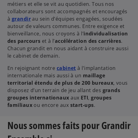
s
métiers et elle se vit au quotidien. Tous nos
u
collaborateurs sont accompagnés et encouragés
n
à
grandir
au sein d’équipes engagées, soudées
n
autour de valeurs communes. Entre exigence et
o
bienveillance, nous croyons à l’
individualisation
u
des parcours
et à l’
accélération des carrières
.
v
Chacun grandit en nous aidant à construire aussi
e
le cabinet de demain.
l
En rejoignant notre
cabinet
à l’implantation
o
internationale mais aussi à un
maillage
n
territorial étendu de plus de 200 bureaux
, vous
g
disposez d’un terrain de jeu allant des
grands
l
groupes internationaux
aux
ETI
,
groupes
e
familiaux
ou encore aux
start-ups
.
t
Nous sommes faits pour Grandir