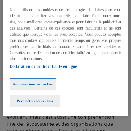
Nous utilisons des cookies et des technologies similaires pour vous
identifier et identifier vos appareils, pour faire fonctionner notre
site, pour améliorer votre expérience et pour faire de la publicité et
L'Audit est notre métier historique. Notre
des analyses. Certains de ces cookies sont facultatifs et ne sont
expertise dans ce domaine a construit notre
utilisés que lorsque vous les avez acceptés. Vous pouvez accepter
renommée à travers le monde.
tous nos cookies optionnels en même temps ou gérer vos propres
préférences par le biais du bouton « paramètres des cookies ».
Chez KPMG, l’Audit est une affaire de
Consultez notre déclaration de confidentialité en ligne pour obtenir
transparence
et de
confiance
. Dans un
plus d'informations.
environnement en perpétuelle évolution, nous
Déclaration de confidentialité en ligne
sommes garants de la qualité de l’information
relative aux
performances financières et extra-
financières
de nos clients.
Autoriser tous les cookies
L’Audit c’est d’abord une
vision globale
des
Paramétrer les cookies
enjeux, des opportunités et des risques de nos
clients et des environnements dans lesquels ils
évoluent, mais c’est aussi une compréhension
fine de l’écosystème et des organisations que