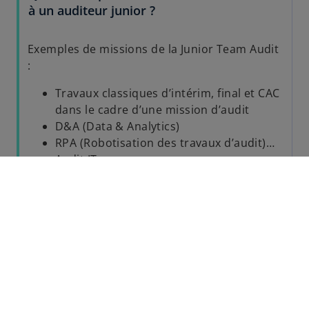
à un auditeur junior ?
Exemples de missions de la Junior Team Audit
:
Travaux classiques d’intérim, final et CAC
dans le cadre d’une mission d’audit
D&A (Data & Analytics)
RPA (Robotisation des travaux d’audit)…
Audit IT
Comment développer ses
compétences en audit chez KPMG ?
Quelles sont les missions du
commissaire aux comptes ?