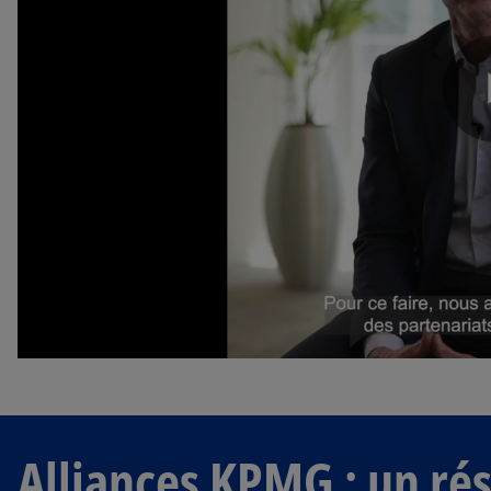
Alliances KPMG : un rés