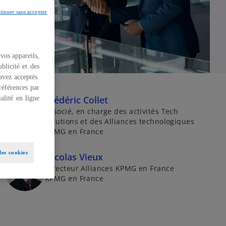
tinuer sans accepter
 vos appareils,
blicité et des
 avez acceptés.
références par
Frédéric Collet
alité en ligne
Associé, en charge des activités Tech
Solutions et des Alliances technologiques
KPMG en France
es cookies
Nicolas Vieux
Directeur Alliances KPMG en France
KPMG en France