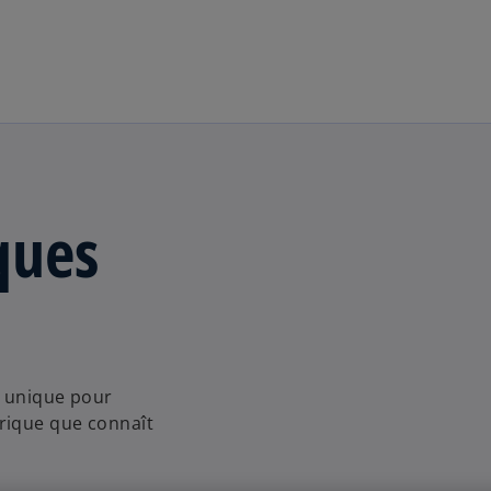
Aller à la navigation
ques
n unique pour
rique que connaît