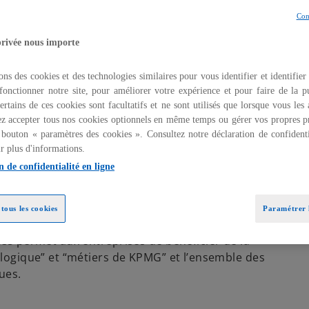
Con
privée nous importe
ons des cookies et des technologies similaires pour vous identifier et identifier
fonctionner notre site, pour améliorer votre expérience et pour faire de la pu
ertains de ces cookies sont facultatifs et ne sont utilisés que lorsque vous les
z accepter tous nos cookies optionnels en même temps ou gérer vos propres p
mment digitales, se succèdent toujours plus
 bouton « paramètres des cookies ». Consultez notre déclaration de confidenti
n d’
assimiler ces changements
pour rester
r plus d'informations.
 de transformation élevés (ESG, IA Générative, ...)
n de confidentialité en ligne
 faire pour suivre le rythme.
 numérique
, vitale, mais demandeuse en ressources, il
tous les cookies
Paramétrer l
fférents volets et faire preuve de l’agilité nécessaire
ces
permet aux entreprises de bénéficier de la
ologique” et “métiers de KPMG” et l’ensemble des
ues.