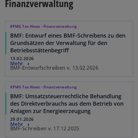
Finanzverwaltung
e
g
e
ö
KPMG Tax News - Finanzverwaltung
f
BMF: Entwurf eines BMF-Schreibens zu den
f
Grundsätzen der Verwaltung für den
n
Betriebsstättenbegriff
e
13.02.2026
t
Mehr
BMF-Entwurfschreiben v. 13.02.2026
KPMG Tax News - Finanzverwaltung
BMF: Umsatzsteuerrechtliche Behandlung
des Direktverbrauchs aus dem Betrieb von
Anlagen zur Energieerzeugung
29.01.2026
Mehr
BMF-Schreiben v. 17.12.2025