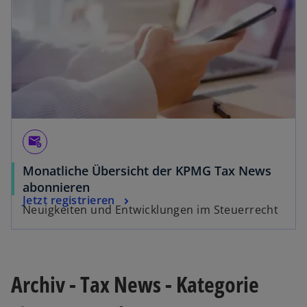
r
n
e
u
e
n
R
e
attach_email
g
i
Monatliche Übersicht der KPMG Tax News
s
abonnieren
t
Jetzt registrieren
Neuigkeiten und Entwicklungen im Steuerrecht
e
r
k
a
r
Archiv - Tax News - Kategorie
t