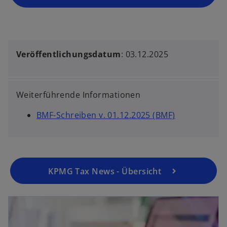
Veröffentlichungsdatum
: 03.12.2025
Weiterführende Informationen
w
BMF-Schreiben v. 01.12.2025 (BMF)
i
r
d
i
KPMG Tax News - Übersicht
n
e
i
n
e