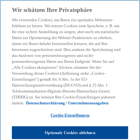
Zurück zur Inhaltsseite
Wir schätzen Ihre Privatsphäre
menu
search
Wir verwenden Cookies, um Ihnen ein optimales Webseiten-
Erlebnis zu bieten. Wir nutzen Cookies zum Speichern, z. B. um
für eine sichere Anmeldung zu sorgen, aber auch um statistische
KPMG Tax News
Daten zur Optimierung der Website-Funktionen zu erheben,
Aufhebung BMF-Schreiben
damit wir Ihnen Inhalte bereitstellen können, die auf Ihre
Interessen zugeschnitten sind. Dies umfasst die Speicherung und
zur Abschreibung von
das Auslesen von personenbezogenen und nicht-
personenbezogenen Daten aus Ihrem Endgerät. Wenn Sie auf
„Alle Cookies akzeptieren“ klicken, stimmen Sie der
Gebäuden nach der
Verwendung dieser Cookies (Auflistung siehe „Cookie-
Einstellungen“) gemäß Art. 6 Abs. 1a der EU-
kürzeren tatsächlichen
Datenschutzgrundverordnung (DS-GVO) und § 25 Abs. 1
Telekommunikation-Digitale-Dienste-Datenschutz-Gesetz
(TDDDG) zu. Sie können Ihre Cookie-Einstellungen jederzeit
Nutzungsdauer
ändern.
Datenschutzerklärung / Unternehmensangaben
Cookie-Einstellungen
BMF-Schreiben v. 01.12.2025
Optionale Cookies ablehnen