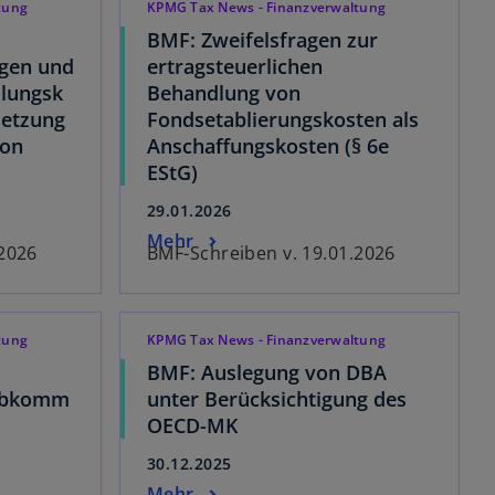
tung
KPMG Tax News - Finanzverwaltung
t
e
BMF: Zweifelsfragen zur
t
gen und
ertragsteuerlichen
llungsk
Behandlung von
setzung
Fondsetablierungskosten als
von
Anschaffungskosten (§ 6e
EStG)
29.01.2026
Mehr
.2026
BMF-Schreiben v. 19.01.2026
tung
KPMG Tax News - Finanzverwaltung
BMF: Auslegung von DBA
abkomm
unter Berücksichtigung des
OECD-MK
30.12.2025
Mehr