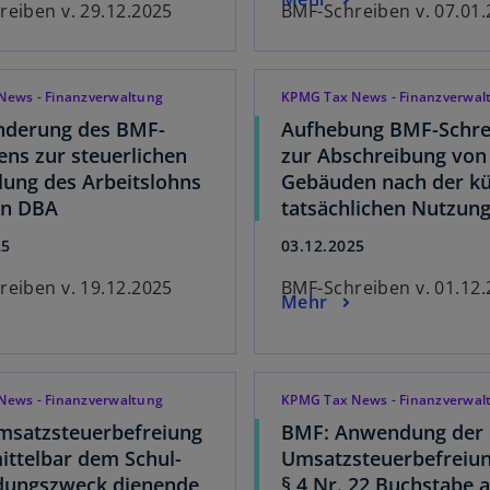
eiben v. 29.12.2025
BMF-Schreiben v. 07.01
News - Finanzverwaltung
KPMG Tax News - Finanzverwal
nderung des BMF-
Aufhebung BMF-Schre
ens zur steuerlichen
zur Abschreibung von
ung des Arbeitslohns
Gebäuden nach der k
en DBA
tatsächlichen Nutzun
25
03.12.2025
eiben v. 19.12.2025
BMF-Schreiben v. 01.12
Mehr
News - Finanzverwaltung
KPMG Tax News - Finanzverwal
msatzsteuerbefreiung
BMF: Anwendung der
ittelbar dem Schul-
Umsatzsteuerbefreiu
ldungszweck dienende
§ 4 Nr. 22 Buchstabe 