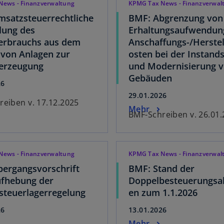
News - Finanzverwaltung
KPMG Tax News - Finanzverwal
satzsteuerrechtliche
BMF: Abgrenzung von
lung des
Erhaltungsaufwendun
erbrauchs aus dem
Anschaffungs-/Herste
 von Anlagen zur
osten bei der Instand
eerzeugung
und Modernisierung 
Gebäuden
26
29.01.2026
eiben v. 17.12.2025
Mehr
BMF-Schreiben v. 26.01
News - Finanzverwaltung
KPMG Tax News - Finanzverwal
ergangsvorschrift
BMF: Stand der
ufhebung der
Doppelbesteuerungs
teuerlagerregelung
en zum 1.1.2026
26
13.01.2026
Mehr