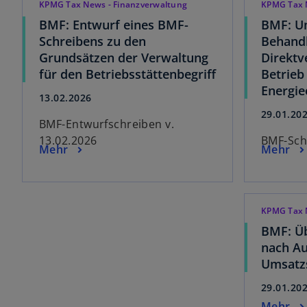
KPMG Tax News - Finanzverwaltung
KPMG Tax 
BMF: Entwurf eines BMF-
BMF: Um
Schreibens zu den
Behand
Grundsätzen der Verwaltung
Direktv
für den Betriebsstättenbegriff
Betrieb
Energi
13.02.2026
29.01.20
BMF-Entwurfschreiben v.
13.02.2026
BMF-Schr
Mehr
Mehr
KPMG Tax 
BMF: Üb
nach A
Umsatzs
29.01.20
Mehr