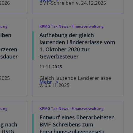
.2026
BMF-Schreiben v. 24.12.2025
tung
KPMG Tax News - Finanzverwaltung
iben
Aufhebung der gleich
lautenden Ländererlasse vom
ürzeren
1. Oktober 2020 zur
gsdauer
Gewerbesteuer
11.11.2025
.2025
Gleich lautende Ländererlasse
Mehr
v. 05.11.2025
tung
KPMG Tax News - Finanzverwaltung
Entwurf eines überarbeiteten
ng nach
BMF-Schreibens zum
a UStG
Forschungszulagengesetz