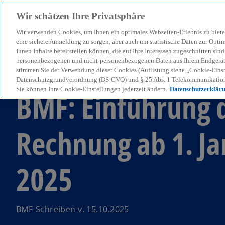
Wir schätzen Ihre Privatsphäre
Wir verwenden Cookies, um Ihnen ein optimales Webseiten-Erlebnis zu biete
menu
eine sichere Anmeldung zu sorgen, aber auch um statistische Daten zur Opti
Ihnen Inhalte bereitstellen können, die auf Ihre Interessen zugeschnitten si
personenbezogenen und nicht-personenbezogenen Daten aus Ihrem Endgerät. 
stimmen Sie der Verwendung dieser Cookies (Auflistung siehe „Cookie-Einst
KPMG Tax News
Datenschutzgrundverordnung (DS-GVO) und § 25 Abs. 1 Telekommunikation
Sie können Ihre Cookie-Einstellungen jederzeit ändern.
Datenschutzerklär
BMF: Einführung d
Rechnung ab 1. J
2025
BMF-Schreiben v. 15.10.2025