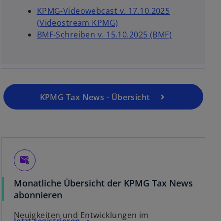
KPMG-Videowebcast v. 17.10.2025
w
(Videostream KPMG)
i
w
BMF-Schreiben v. 15.10.2025 (BMF)
r
i
d
r
i
d
n
i
e
n
KPMG Tax News - Übersicht
i
e
n
i
e
n
r
e
n
r
attach_email
e
n
u
e
Monatliche Übersicht der KPMG Tax News
e
u
abonnieren
n
e
R
n
Neuigkeiten und Entwicklungen im