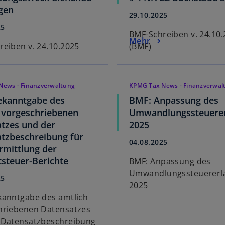
gen
29.10.2025
25
BMF-Schreiben v. 24.10
Mehr
eiben v. 24.10.2025
(BMF)
News - Finanzverwaltung
KPMG Tax News - Finanzverwal
ekanntgabe des
BMF: Anpassung des
 vorgeschriebenen
Umwandlungssteuerer
tzes und der
2025
tzbeschreibung für
04.08.2025
rmittlung der
steuer-Berichte
BMF: Anpassung des
Umwandlungssteuererl
25
2025
kanntgabe des amtlich
hriebenen Datensatzes
 Datensatzbeschreibung