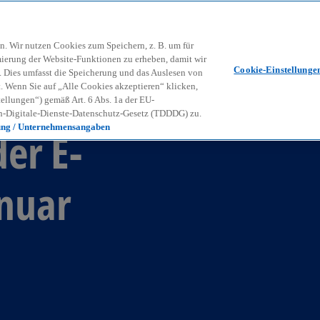
Zurück zur Inhaltsseite
Kon
contact_mail
n. Wir nutzen Cookies zum Speichern, z. B. um für
mierung der Website-Funktionen zu erheben, damit wir
Cookie-Einstellunge
nd. Dies umfasst die Speicherung und das Auslesen von
Wenn Sie auf „Alle Cookies akzeptieren“ klicken,
ellungen“) gemäß Art. 6 Abs. 1a der EU-
-Digitale-Dienste-Datenschutz-Gesetz (TDDDG) zu.
ung / Unternehmensangaben
er E-
anuar