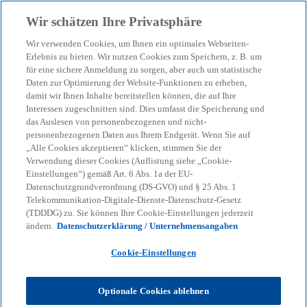
Zurück zur Inhaltsseite
Wir schätzen Ihre Privatsphäre
menu
search
Wir verwenden Cookies, um Ihnen ein optimales Webseiten-
Erlebnis zu bieten. Wir nutzen Cookies zum Speichern, z. B. um
für eine sichere Anmeldung zu sorgen, aber auch um statistische
KPMG Tax News
Daten zur Optimierung der Website-Funktionen zu erheben,
BMF:
damit wir Ihnen Inhalte bereitstellen können, die auf Ihre
Interessen zugeschnitten sind. Dies umfasst die Speicherung und
Sonderausgabenabzug von
das Auslesen von personenbezogenen und nicht-
personenbezogenen Daten aus Ihrem Endgerät. Wenn Sie auf
„Alle Cookies akzeptieren“ klicken, stimmen Sie der
Vorsorgeaufwendungen
Verwendung dieser Cookies (Auflistung siehe „Cookie-
Einstellungen“) gemäß Art. 6 Abs. 1a der EU-
bei grenzüberschreitender
Datenschutzgrundverordnung (DS-GVO) und § 25 Abs. 1
Telekommunikation-Digitale-Dienste-Datenschutz-Gesetz
(TDDDG) zu. Sie können Ihre Cookie-Einstellungen jederzeit
Betätigung
ändern.
Datenschutzerklärung / Unternehmensangaben
Cookie-Einstellungen
Optionale Cookies ablehnen
KPMG
Themen