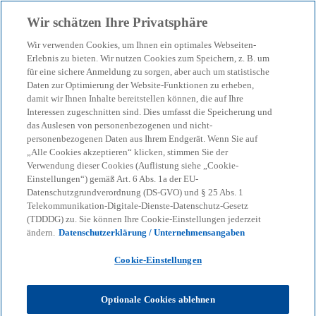
Zurück zur Inhaltsseite
Wir schätzen Ihre Privatsphäre
menu
search
Wir verwenden Cookies, um Ihnen ein optimales Webseiten-
Erlebnis zu bieten. Wir nutzen Cookies zum Speichern, z. B. um
für eine sichere Anmeldung zu sorgen, aber auch um statistische
KPMG Tax News
Daten zur Optimierung der Website-Funktionen zu erheben,
BMF: (Wieder-)Einführung
damit wir Ihnen Inhalte bereitstellen können, die auf Ihre
Interessen zugeschnitten sind. Dies umfasst die Speicherung und
des ermäßigten
das Auslesen von personenbezogenen und nicht-
personenbezogenen Daten aus Ihrem Endgerät. Wenn Sie auf
„Alle Cookies akzeptieren“ klicken, stimmen Sie der
Steuersatzes auf
Verwendung dieser Cookies (Auflistung siehe „Cookie-
Einstellungen“) gemäß Art. 6 Abs. 1a der EU-
Restaurant- und
Datenschutzgrundverordnung (DS-GVO) und § 25 Abs. 1
Telekommunikation-Digitale-Dienste-Datenschutz-Gesetz
(TDDDG) zu. Sie können Ihre Cookie-Einstellungen jederzeit
Verpflegungsdienstleistun
ändern.
Datenschutzerklärung / Unternehmensangaben
gen
Cookie-Einstellungen
Optionale Cookies ablehnen
BMF-Schreiben v. 22.12.2025