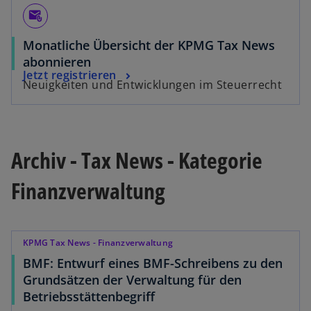
e
attach_email
g
i
Monatliche Übersicht der KPMG Tax News
s
abonnieren
t
Jetzt registrieren
Neuigkeiten und Entwicklungen im Steuerrecht
e
r
k
a
r
Archiv - Tax News - Kategorie
t
Finanzverwaltung
e
g
e
ö
KPMG Tax News - Finanzverwaltung
f
BMF: Entwurf eines BMF-Schreibens zu den
f
Grundsätzen der Verwaltung für den
n
Betriebsstättenbegriff
e