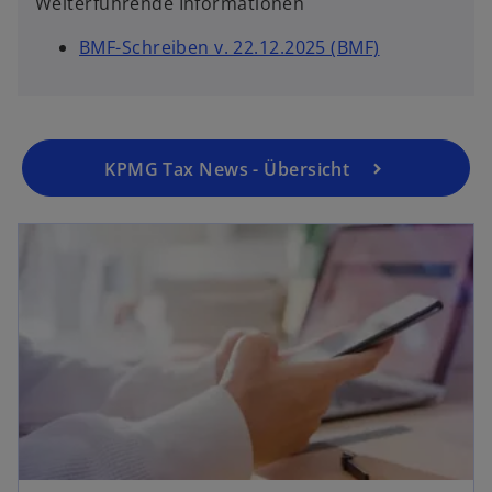
Weiterführende Informationen
w
BMF-Schreiben v. 22.12.2025 (BMF)
i
r
d
i
KPMG Tax News - Übersicht
n
e
i
n
e
r
n
e
u
e
n
R