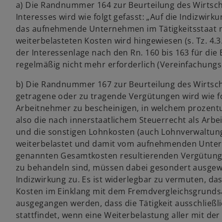
a) Die Randnummer 164 zur Beurteilung des Wirtsch
Interesses wird wie folgt gefasst: „Auf die Indizwir
das aufnehmende Unternehmen im Tätigkeitsstaat 
weiterbelasteten Kosten wird hingewiesen (s. Tz. 4.3
der Interessenlage nach den Rn. 160 bis 163 für d
regelmäßig nicht mehr erforderlich (Vereinfachungs
b) Die Randnummer 167 zur Beurteilung des Wirtsch
getragene oder zu tragende Vergütungen wird wie fo
Arbeitnehmer zu bescheinigen, in welchem prozentu
also die nach innerstaatlichem Steuerrecht als Arb
und die sonstigen Lohnkosten (auch Lohnverwaltun
weiterbelastet und damit vom aufnehmenden Unte
genannten Gesamtkosten resultierenden Vergütungen
zu behandeln sind, müssen dabei gesondert ausge
Indizwirkung zu. Es ist widerlegbar zu vermuten, d
Kosten im Einklang mit dem Fremdvergleichsgrundsat
ausgegangen werden, dass die Tätigkeit ausschlie
stattfindet, wenn eine Weiterbelastung aller mit d