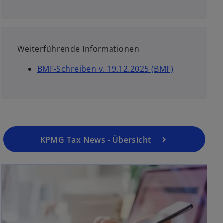
Weiterführende Informationen
w
BMF-Schreiben v. 19.12.2025 (BMF)
i
r
d
i
n
KPMG Tax News - Übersicht
e
i
n
e
r
n
e