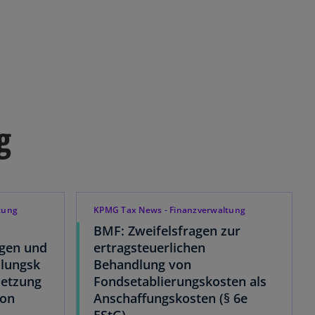
g
tung
KPMG Tax News - Finanzverwaltung
BMF: Zweifelsfragen zur
gen und
ertragsteuerlichen
llungsk
Behandlung von
setzung
Fondsetablierungskosten als
von
Anschaffungskosten (§ 6e