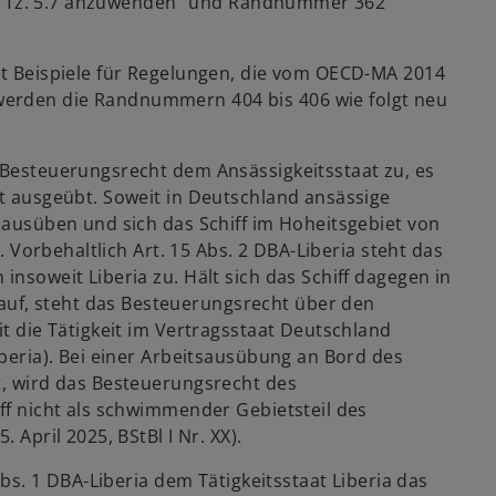
 ist Tz. 5.7 anzuwenden“ und Randnummer 362
itt Beispiele für Regelungen, die vom OECD-MA 2014
werden die Randnummern 404 bis 406 wie folgt neu
s Besteuerungsrecht dem Ansässigkeitsstaat zu, es
at ausgeübt. Soweit in Deutschland ansässige
f ausüben und sich das Schiff im Hoheitsgebiet von
t. Vorbehaltlich Art. 15 Abs. 2 DBA-Liberia steht das
insoweit Liberia zu. Hält sich das Schiff dagegen in
uf, steht das Besteuerungsrecht über den
it die Tätigkeit im Vertragsstaat Deutschland
iberia). Bei einer Arbeitsausübung an Bord des
t, wird das Besteuerungsrecht des
iff nicht als schwimmender Gebietsteil des
 April 2025, BStBl I Nr. XX).
 Abs. 1 DBA-Liberia dem Tätigkeitsstaat Liberia das