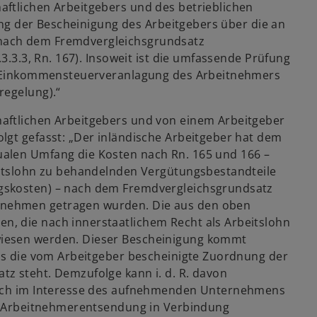
aftlichen Arbeitgebers und des betrieblichen
kung der Bescheinigung des Arbeitgebers über die an
nach dem Fremdvergleichsgrundsatz
.3.3.3, Rn. 167). Insoweit ist die umfassende Prüfung
ie Einkommensteuerveranlagung des Arbeitnehmers
regelung).“
aftlichen Arbeitgebers und von einem Arbeitgeber
lgt gefasst: „Der inländische Arbeitgeber hat dem
alen Umfang die Kosten nach Rn. 165 und 166 –
eitslohn zu behandelnden Vergütungsbestandteile
gskosten) – nach dem Fremdvergleichsgrundsatz
rnehmen getragen wurden. Die aus den oben
, die nach innerstaatlichem Recht als Arbeitslohn
wiesen werden. Dieser Bescheinigung kommt
ass die vom Arbeitgeber bescheinigte Zuordnung der
z steht. Demzufolge kann i. d. R. davon
ßlich im Interesse des aufnehmenden Unternehmens
er Arbeitnehmerentsendung in Verbindung