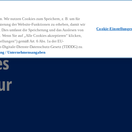
Zurück zur Inhaltsseite
Kon
contact_mail
n. Wir nutzen Cookies zum Speichern, z. B. um für
mierung der Website-Funktionen zu erheben, damit wir
Cookie-Einstellunge
nd. Dies umfasst die Speicherung und das Auslesen von
Wenn Sie auf „Alle Cookies akzeptieren“ klicken,
ellungen“) gemäß Art. 6 Abs. 1a der EU-
-Digitale-Dienste-Datenschutz-Gesetz (TDDDG) zu.
ung / Unternehmensangaben
es
ur