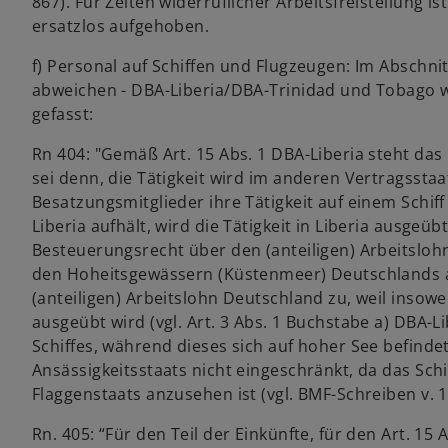
867). Für Zeiten widerruflicher Arbeitsfreistellung
ersatzlos aufgehoben.
f) Personal auf Schiffen und Flugzeugen: Im Abschn
abweichen - DBA-Liberia/DBA-Trinidad und Tobago 
gefasst:
Rn 404: "Gemäß Art. 15 Abs. 1 DBA-Liberia steht da
sei denn, die Tätigkeit wird im anderen Vertragssta
Besatzungsmitglieder ihre Tätigkeit auf einem Schif
Liberia aufhält, wird die Tätigkeit in Liberia ausgeüb
Besteuerungsrecht über den (anteiligen) Arbeitslohn 
den Hoheitsgewässern (Küstenmeer) Deutschlands a
(anteiligen) Arbeitslohn Deutschland zu, weil insowe
ausgeübt wird (vgl. Art. 3 Abs. 1 Buchstabe a) DBA-L
Schiffes, während dieses sich auf hoher See befinde
Ansässigkeitsstaats nicht eingeschränkt, da das Sch
Flaggenstaats anzusehen ist (vgl. BMF-Schreiben v. 15.
Rn. 405: “Für den Teil der Einkünfte, für den Art. 15