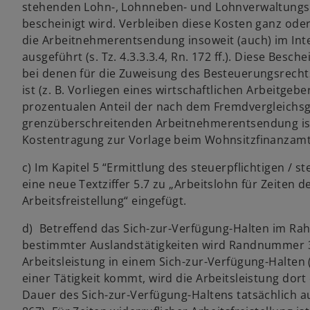
stehenden Lohn-, Lohnneben- und Lohnverwaltung
bescheinigt wird. Verbleiben diese Kosten ganz od
die Arbeitnehmerentsendung insoweit (auch) im I
ausgeführt (s. Tz. 4.3.3.3.4, Rn. 172 ff.). Diese Besc
bei denen für die Zuweisung des Besteuerungsrecht
ist (z. B. Vorliegen eines wirtschaftlichen Arbeitgebe
prozentualen Anteil der nach dem Fremdvergleichsg
grenzüberschreitenden Arbeitnehmerentsendung ist
Kostentragung zur Vorlage beim Wohnsitzfinanzamt
c) Im Kapitel 5 “Ermittlung des steuerpflichtigen / s
eine neue Textziffer 5.7 zu „Arbeitslohn für Zeiten 
Arbeitsfreistellung“ eingefügt.
d) Betreffend das Sich-zur-Verfügung-Halten im R
bestimmter Auslandstätigkeiten wird Randnummer 361
Arbeitsleistung in einem Sich-zur-Verfügung-Halten (
einer Tätigkeit kommt, wird die Arbeitsleistung dor
Dauer des Sich-zur-Verfügung-Haltens tatsächlich auf