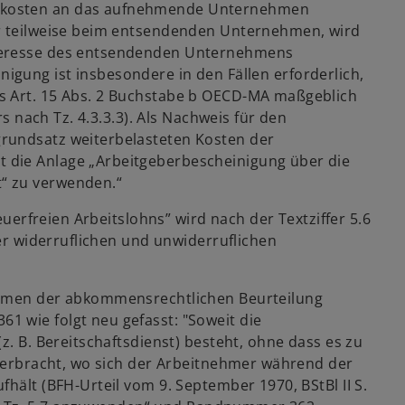
skosten an das aufnehmende Unternehmen
er teilweise beim entsendenden Unternehmen, wird
nteresse des entsendenden Unternehmens
heinigung ist insbesondere in den Fällen erforderlich,
s Art. 15 Abs. 2 Buchstabe b OECD-MA maßgeblich
rs nach Tz. 4.3.3.3). Als Nachweis für den
rundsatz weiterbelasteten Kosten der
 die Anlage „Arbeitgeberbescheinigung über die
“ zu verwenden.“
teuerfreien Arbeitslohns” wird nach der Textziffer 5.6
der widerruflichen und unwiderruflichen
ahmen der abkommensrechtlichen Beurteilung
 wie folgt neu gefasst: "Soweit die
z. B. Bereitschaftsdienst) besteht, ohne dass es zu
t erbracht, wo sich der Arbeitnehmer während der
hält (BFH-Urteil vom 9. September 1970, BStBl II S.