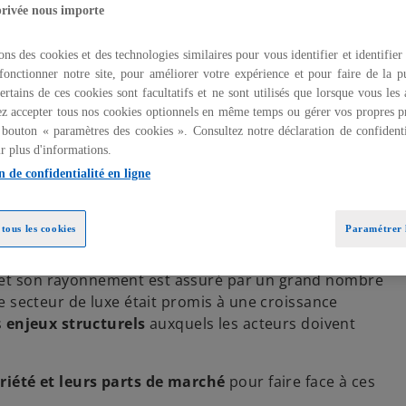
privée nous importe
ons des cookies et des technologies similaires pour vous identifier et identifier
fonctionner notre site, pour améliorer votre expérience et pour faire de la pu
ertains de ces cookies sont facultatifs et ne sont utilisés que lorsque vous les
z accepter tous nos cookies optionnels en même temps ou gérer vos propres p
 bouton « paramètres des cookies ». Consultez notre déclaration de confidenti
r plus d'informations.
Présentation
Enjeux
Accompagnement
Cas client
Actualité
n de confidentialité en ligne
tous les cookies
Paramétrer l
nomique majeur au sein de notre économie. Dans ce
 et son rayonnement est assuré par un grand nombre
le secteur de luxe était promis à une croissance
s
enjeux structurels
auxquels les acteurs doivent
riété et leurs parts de marché
pour faire face à ces