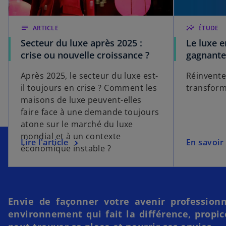
notes
ARTICLE
insights
ÉTUDE
Secteur du luxe après 2025 :
Le luxe e
crise ou nouvelle croissance ?
gagnante
Après 2025, le secteur du luxe est-
Réinventer
il toujours en crise ? Comment les
transform
maisons de luxe peuvent-elles
faire face à une demande toujours
atone sur le marché du luxe
mondial et à un contexte
Lire l'article
En savoir
économique instable ?
Envie de façonner votre avenir profession
environnement qui fait la différence, propi