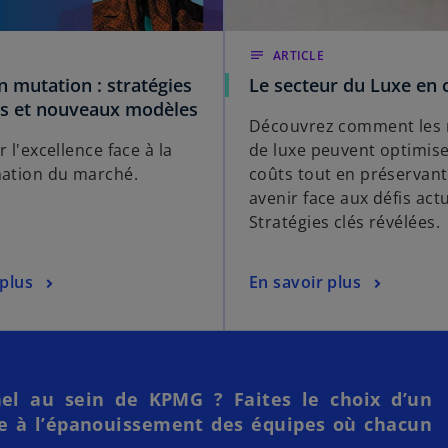
notes
ARTICLE
n mutation : stratégies
Le secteur du Luxe en 
s et nouveaux modèles
Découvrez comment les
 l'excellence face à la
de luxe peuvent optimise
ation du marché.
coûts tout en préservant
avenir face aux défis actu
Stratégies clés révélées.
 plus
En savoir plus
nel au sein de KPMG ? Faites le choix d’un
ce à l’épanouissement des équipes où chacun