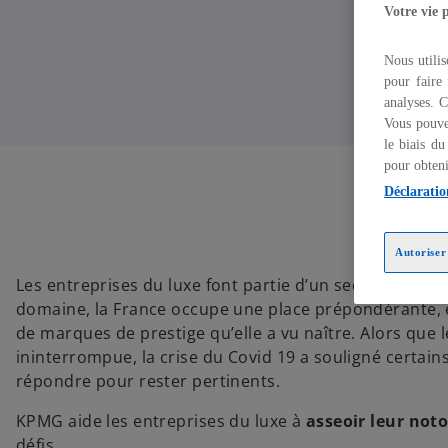
Votre vie 
Nous utilis
pour faire 
analyses. C
Vous pouve
le biais du
pour obteni
Déclaratio
Autoriser 
Les entreprises du luxe font partie d’un secteur éco
domaine, la France occupe une place prépondérante,
de marques de prestige qu’elle a vu naître. Alors que 
ininterrompue, la crise du Covid 19 a souligné certain
répondre pour rester pertinents.
KPMG aide les entreprises du luxe à
asseoir leur noto
défis.