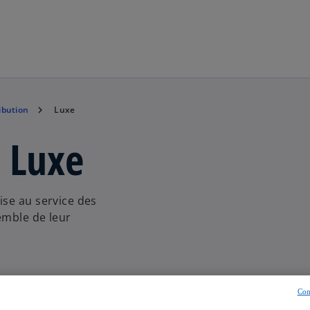
Aller à la navigation
ibution
Luxe
l Luxe
ise au service des
emble de leur
Con