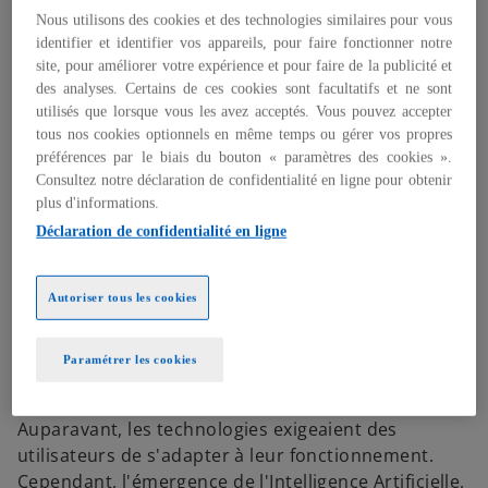
particulier de
l’IA générative
, et à l'intégrer
Nous utilisons des cookies et des technologies similaires pour vous
efficacement dans le flux de travail afin de stimuler
identifier et identifier vos appareils, pour faire fonctionner notre
la rentabilité et la création de valeur.
site, pour améliorer votre expérience et pour faire de la publicité et
des analyses. Certains de ces cookies sont facultatifs et ne sont
Adopter les capacités de l’IA
utilisés que lorsque vous les avez acceptés. Vous pouvez accepter
tous nos cookies optionnels en même temps ou gérer vos propres
générative : les principaux défis
préférences par le biais du bouton « paramètres des cookies ».
Consultez notre déclaration de confidentialité en ligne pour obtenir
et opportunités
plus d'informations.
Déclaration de confidentialité en ligne
L'adoption et la compréhension de l'IA générative
Autoriser tous les cookies
est un élément clé de la transformation et du
succès des entreprises dans l'économie actuelle,
offrant un potentiel de croissance et d'innovation
Paramétrer les cookies
incontestable..
Auparavant, les technologies exigeaient des
utilisateurs de s'adapter à leur fonctionnement.
Cependant, l'émergence de l'Intelligence Artificielle,