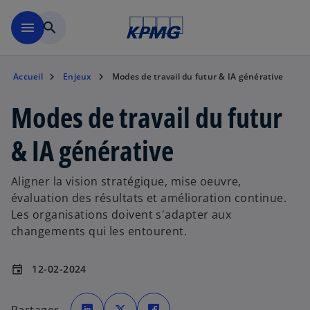
Aller à la navigation
menu
search
Accueil
Enjeux
Modes de travail du futur & IA générative
Modes de travail du futur
& IA générative
Aligner la vision stratégique, mise oeuvre,
évaluation des résultats et amélioration continue.
Les organisations doivent s'adapter aux
changements qui les entourent.
12-02-2024
event
s
s
s
’
’
’