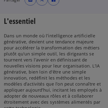
Partager
o
o
o
u
u
u
v
v
v
r
r
r
e
e
e
d
d
d
L'essentiel
a
a
a
n
n
n
s
s
s
u
u
u
n
n
n
n
n
n
Dans un monde où l’intelligence artificielle
o
o
o
u
u
u
générative, devient une tendance majeure
v
v
v
e
e
e
pour accélérer la transformation des métiers
l
l
l
o
o
o
plutôt qu'un simple outil, les dirigeants se
n
n
n
g
g
g
l
l
l
tournent vers l’avenir en définissant de
e
e
e
t
t
t
nouvelles visions pour leur organisation. L’IA
générative, bien loin d'être une simple
innovation, redéfinit les méthodes et les
modèles d’activités que l’on peut connaître et
appliquer aujourd’hui, incitant les employés à
adopter de nouveaux rôles et à collaborer
étroitement avec des systèmes alimentés par
cette technologie.