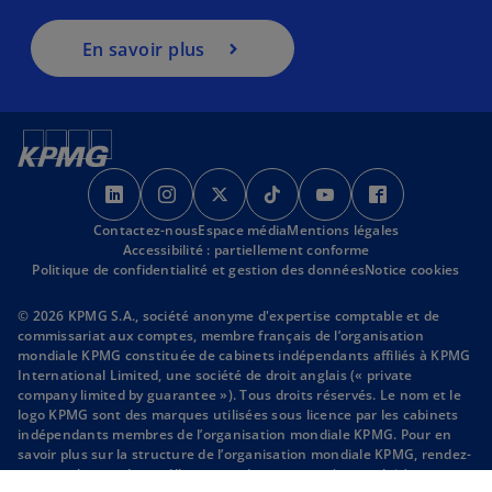
u
En savoir plus
n
n
o
u
v
s
s
s
s
s
s
e
’
’
’
’
’
’
l
Contactez-nous
o
o
Espace média
o
Mentions légales
o
o
o
o
Accessibilité : partiellement conforme
u
u
u
u
u
u
n
Politique de confidentialité et gestion des données
Notice cookies
v
v
v
v
v
v
g
r
r
r
r
r
r
l
© 2026 KPMG S.A., société anonyme d'expertise comptable et de
commissariat aux comptes, membre français de l’organisation
e
e
e
e
e
e
e
mondiale KPMG constituée de cabinets indépendants affiliés à KPMG
d
d
d
d
d
d
t
International Limited, une société de droit anglais (« private
a
a
a
a
a
a
company limited by guarantee »). Tous droits réservés. Le nom et le
logo KPMG sont des marques utilisées sous licence par les cabinets
n
n
n
n
n
n
indépendants membres de l’organisation mondiale KPMG. Pour en
s
s
s
s
s
s
savoir plus sur la structure de l’organisation mondiale KPMG, rendez-
u
u
u
u
u
u
s
vous sur la page
https://kpmg.com/governance
(en anglais).