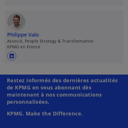
Philippe Valo
Associé, People Strategy & Transformation
KPMG en France
s
’
o
u
Restez informés des dernières actualités
v
de KPMG en vous abonnant dès
r
maintenant à nos communications
e
personnalisées.
d
KPMG. Make the Difference.
a
n
s