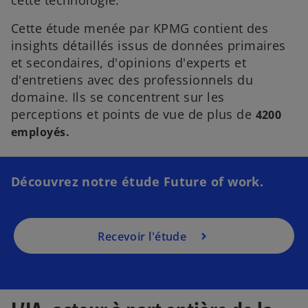
Cette étude menée par KPMG contient des
s
insights détaillés issus de données primaires
’
o
et secondaires, d'opinions d'experts et
u
d'entretiens avec des professionnels du
v
domaine. Ils se concentrent sur les
r
perceptions et points de vue de plus de
4200
e
employés.
d
a
n
Découvrez notre étude Future of work.
s
u
n
Recevoir l'étude
n
o
u
v