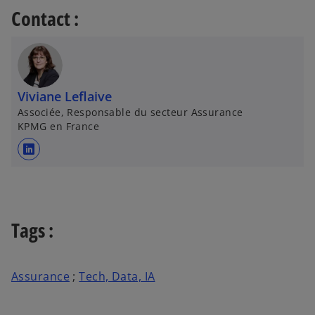
Contact :
Viviane Leflaive
Associée, Responsable du secteur Assurance
KPMG en France
s
’
o
u
v
Tags :
r
e
d
Assurance
;
Tech, Data, IA
a
n