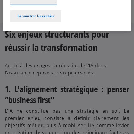
comme un puissant levier de performance et de
maîtrise du risque.
Paramétrer les cookies
Six enjeux structurants pour
réussir la transformation
Au-delà des usages, la réussite de l’IA dans
l’assurance repose sur six piliers clés.
1. L’alignement stratégique : penser
“business first”
L’IA ne constitue pas une stratégie en soi. Le
premier enjeu consiste à définir clairement les
objectifs métier, puis à mobiliser l’IA comme levier
de création de valeur. L’un des principaux facteurs