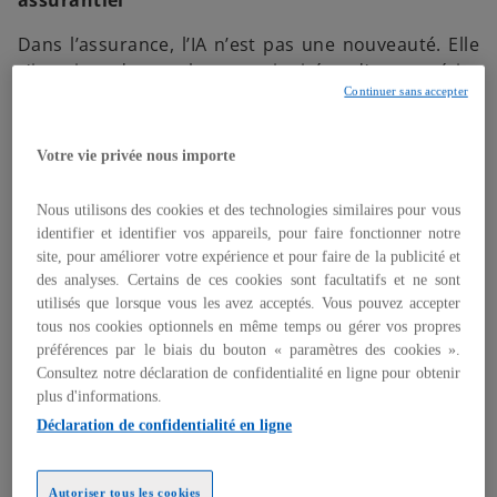
assurantiel
Dans l’assurance, l’IA n’est pas une nouveauté. Elle
s’inscrit dans la continuité d’un métier
Continuer sans accepter
historiquement fondé sur la donnée, qu’il s’agisse
d’analyse actuarielle, de modélisation des risques
ou de prévisions. La différence aujourd’hui tient à
Votre vie privée nous importe
sa capacité à :
Nous utilisons des cookies et des technologies similaires pour vous
traiter et stocker des volumes de donnée et
identifier et identifier vos appareils, pour faire fonctionner notre
d’information beaucoup plus vastes, y compris
site, pour améliorer votre expérience et pour faire de la publicité et
non structurées,
des analyses. Certains de ces cookies sont facultatifs et ne sont
accélérer drastiquement les délais d’analyse,
utilisés que lorsque vous les avez acceptés. Vous pouvez accepter
passer de l’analyse à la génération de
tous nos cookies optionnels en même temps ou gérer vos propres
préférences par le biais du bouton « paramètres des cookies ».
documents.
Consultez notre déclaration de confidentialité en ligne pour obtenir
Cette évolution permet aux assureurs d’affiner leur
plus d'informations.
compréhension du risque, de réduire les
Déclaration de confidentialité en ligne
incertitudes et d’améliorer leurs capacités de
simulation et de scénarisation. En ce sens, l’IA agit
Autoriser tous les cookies