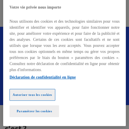
Denis Beraud
Votre vie privée nous importe
Associé, iCom by KPMG
KPMG en France
Nous utilisons des cookies et des technologies similaires pour vous
identifier et identifier vos appareils, pour faire fonctionner notre
site, pour améliorer votre expérience et pour faire de la publicité et
Besoin de nos services ? Découvrez
des analyses. Certains de ces cookies sont facultatifs et ne sont
comment nos équipes font la différence
utilisés que lorsque vous les avez acceptés. Vous pouvez accepter
tous nos cookies optionnels en même temps ou gérer vos propres
pour vous accompagner et relever
préférences par le biais du bouton « paramètres des cookies ».
ensemble vos défis.​
Consultez notre déclaration de confidentialité en ligne pour obtenir
plus d'informations.
Déclaration de confidentialité en ligne
Contactez-nous
Autoriser tous les cookies
Paramétrer les cookies
iCom by KPMG, qu’est-ce que
c’est ?