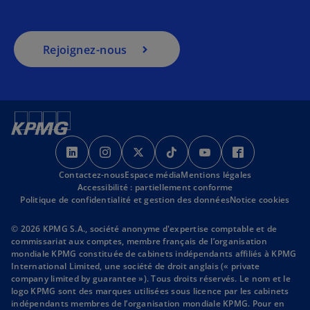
Rejoignez-nous
s
s
s
s
s
s
’
’
’
’
’
’
Contactez-nous
o
o
Espace média
o
Mentions légales
o
o
o
Accessibilité : partiellement conforme
u
u
u
u
u
u
Politique de confidentialité et gestion des données
Notice cookies
v
v
v
v
v
v
r
r
r
r
r
r
© 2026 KPMG S.A., société anonyme d'expertise comptable et de
commissariat aux comptes, membre français de l’organisation
e
e
e
e
e
e
mondiale KPMG constituée de cabinets indépendants affiliés à KPMG
d
d
d
d
d
d
International Limited, une société de droit anglais (« private
a
a
a
a
a
a
company limited by guarantee »). Tous droits réservés. Le nom et le
logo KPMG sont des marques utilisées sous licence par les cabinets
n
n
n
n
n
n
indépendants membres de l’organisation mondiale KPMG. Pour en
s
s
s
s
s
s