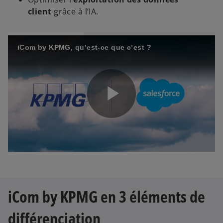
client
grâce à l’IA.
iCom by KPMG, qu’est-ce que c’est ?
P
l
iCom by KPMG en 3 éléments de
a
différenciation