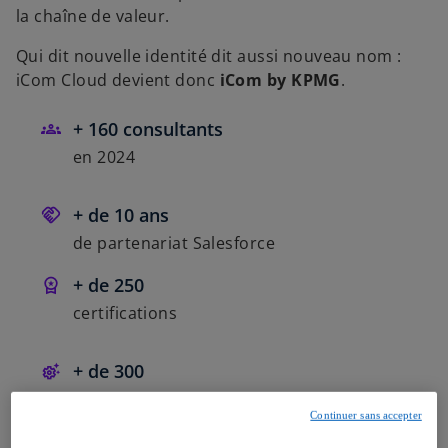
la chaîne de valeur.
Qui dit nouvelle identité dit aussi nouveau nom :
iCom Cloud devient donc
iCom by KPMG
.
+ 160 consultants
en 2024
+ de 10 ans
de partenariat Salesforce
+ de 250
certifications
+ de 300
projets sur l’ensemble des Clouds
Continuer sans accepter