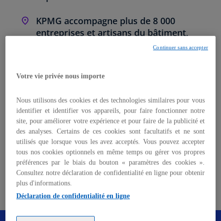
KPMG accompagne plus de 8 000
entreprises et artisans du bâtiment,
partout en France
Continuer sans accepter
Laurent des Places
Votre vie privée nous importe
Associé, Global Audit Lead Partner, Industrial
Manufacturing & Automotive
Nous utilisons des cookies et des technologies similaires pour vous
KPMG en France
identifier et identifier vos appareils, pour faire fonctionner notre
site, pour améliorer votre expérience et pour faire de la publicité et
s
des analyses. Certains de ces cookies sont facultatifs et ne sont
’
Boris Tellier
utilisés que lorsque vous les avez acceptés. Vous pouvez accepter
o
tous nos cookies optionnels en même temps ou gérer vos propres
Associé, Responsable du secteur
u
préférences par le biais du bouton « paramètres des cookies ».
Infrastructure et Construction
v
Consultez notre déclaration de confidentialité en ligne pour obtenir
KPMG en France
r
plus d'informations.
s
e
Déclaration de confidentialité en ligne
’
d
o
a