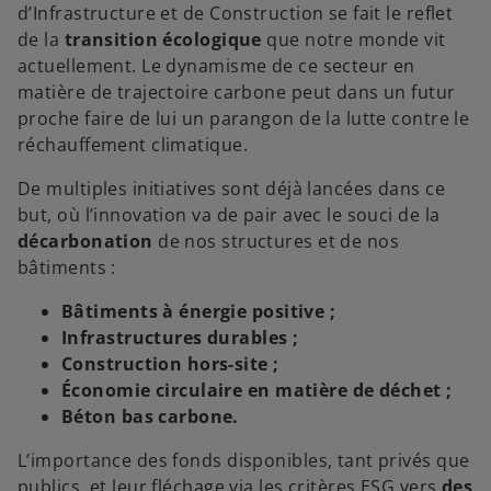
g
d’Infrastructure et de Construction se fait le reflet
l
de la
transition écologique
que notre monde vit
e
actuellement. Le dynamisme de ce secteur en
t
matière de trajectoire carbone peut dans un futur
proche faire de lui un parangon de la lutte contre le
réchauffement climatique.
De multiples initiatives sont déjà lancées dans ce
but, où l’innovation va de pair avec le souci de la
décarbonation
de nos structures et de nos
bâtiments :
Bâtiments à énergie positive ;
Infrastructures durables ;
Construction hors-site ;
Économie circulaire en matière de déchet ;
Béton bas carbone.
L’importance des fonds disponibles, tant privés que
publics, et leur fléchage via les critères ESG vers
des