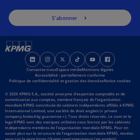
u
n
S'abonner
n
o
u
v
e
s
s
s
s
s
s
l
’
’
’
’
’
’
o
Contactez-nous
o
o
Espace média
o
Mentions légales
o
o
o
n
Accessibilité : partiellement conforme
u
u
u
u
u
u
g
Politique de confidentialité et gestion des données
Notice cookies
v
v
v
v
v
v
l
r
r
r
r
r
r
© 2026 KPMG S.A., société anonyme d'expertise comptable et de
e
commissariat aux comptes, membre français de l’organisation
e
e
e
e
e
e
t
mondiale KPMG constituée de cabinets indépendants affiliés à KPMG
d
d
d
d
d
d
International Limited, une société de droit anglais (« private
a
a
a
a
a
a
company limited by guarantee »). Tous droits réservés. Le nom et le
logo KPMG sont des marques utilisées sous licence par les cabinets
n
n
n
n
n
n
indépendants membres de l’organisation mondiale KPMG. Pour en
s
s
s
s
s
s
savoir plus sur la structure de l’organisation mondiale KPMG, rendez-
u
u
u
u
u
u
s
vous sur la page
https://kpmg.com/governance
(en anglais).