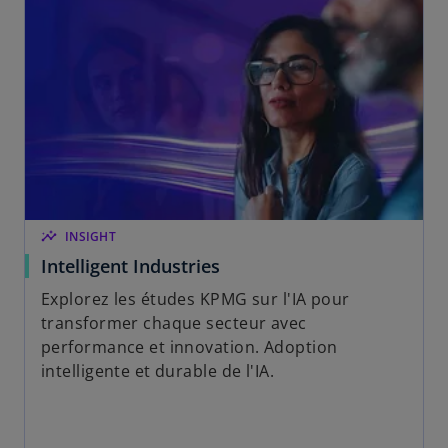
s
o
u
n
n
g
n
l
o
e
u
t
v
e
l
o
insights
INSIGHT
n
Intelligent Industries
g
l
Explorez les études KPMG sur l'IA pour
e
transformer chaque secteur avec
t
performance et innovation. Adoption
intelligente et durable de l'IA.