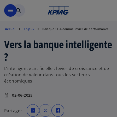
Aller à la navigation
menu
search
Accueil
Enjeux
Banque : l’IA comme levier de performance
Vers la banque intelligente
?
L’intelligence artificielle : levier de croissance et de
création de valeur dans tous les secteurs
économiques.
02-06-2025
event
s
s
s
’
’
’
Partager
o
o
o
u
u
u