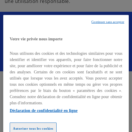
une utilisation responsable.
e
d
a
Envie d'en savoir plus ? Téléchargez dès
Continuer sans accepter
n
maintenant notre étude.
s
Votre vie privée nous importe
u
n
Recevoir l'étude
Nous utilisons des cookies et des technologies similaires pour vous
n
identifier et identifier vos appareils, pour faire fonctionner notre
o
site, pour améliorer votre expérience et pour faire de la publicité et
u
des analyses. Certains de ces cookies sont facultatifs et ne sont
Adoption de l’intelligence
v
utilisés que lorsque vous les avez acceptés. Vous pouvez accepter
e
tous nos cookies optionnels en même temps ou gérer vos propres
artificielle: où en est le secteur
l
préférences par le biais du bouton « paramètres des cookies ».
Consultez notre déclaration de confidentialité en ligne pour obtenir
o
bancaire ?
plus d'informations.
n
Déclaration de confidentialité en ligne
g
l
Les banques expérimentent de plus en plus l'IA
e
Autoriser tous les cookies
générative (chatbots, création de contenu,