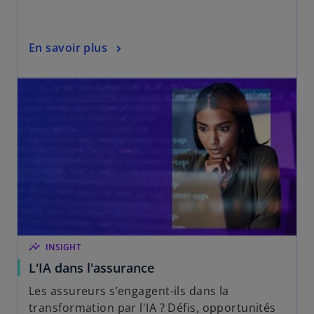
En savoir plus
insights
INSIGHT
L'IA dans l'assurance
Les assureurs s’engagent-ils dans la
transformation par l'IA ? Défis, opportunités