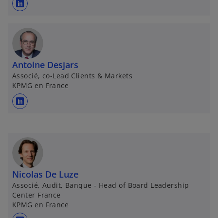
s
’
o
u
v
Antoine Desjars
r
Associé, co-Lead Clients & Markets
e
KPMG en France
d
a
s
n
’
s
o
u
u
n
v
n
r
o
Nicolas De Luze
e
u
Associé, Audit, Banque - Head of Board Leadership
d
v
Center France
a
KPMG en France
e
n