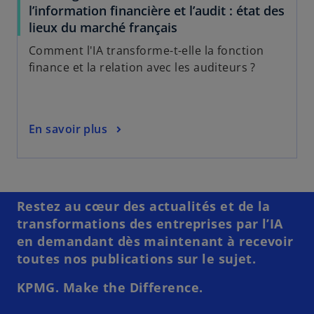
l’information financière et l’audit : état des
lieux du marché français
Comment l'IA transforme-t-elle la fonction
finance et la relation avec les auditeurs ?
En savoir plus
s
’
o
u
Restez au cœur des actualités et de la
v
transformations des entreprises par l’IA
r
en demandant dès maintenant à recevoir
e
toutes nos publications sur le sujet.
d
a
KPMG. Make the Difference.
n
s