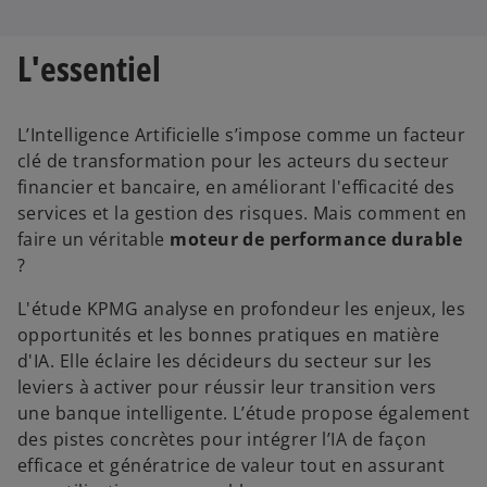
v
v
v
r
r
r
e
e
e
d
d
d
L'essentiel
a
a
a
n
n
n
s
s
s
u
u
u
n
n
n
n
n
n
L’Intelligence Artificielle s’impose comme un facteur
o
o
o
u
u
u
clé de transformation pour les acteurs du secteur
v
v
v
e
e
e
financier et bancaire, en améliorant l'efficacité des
l
l
l
o
o
o
services et la gestion des risques. Mais comment en
n
n
n
g
g
g
faire un véritable
moteur de performance durable
l
l
l
e
e
e
?
t
t
t
L'étude KPMG analyse en profondeur les enjeux, les
opportunités et les bonnes pratiques en matière
s
d'IA. Elle éclaire les décideurs du secteur sur les
’
leviers à activer pour réussir leur transition vers
o
une banque intelligente. L’étude propose également
u
des pistes concrètes pour intégrer l’IA de façon
v
efficace et génératrice de valeur tout en assurant
r