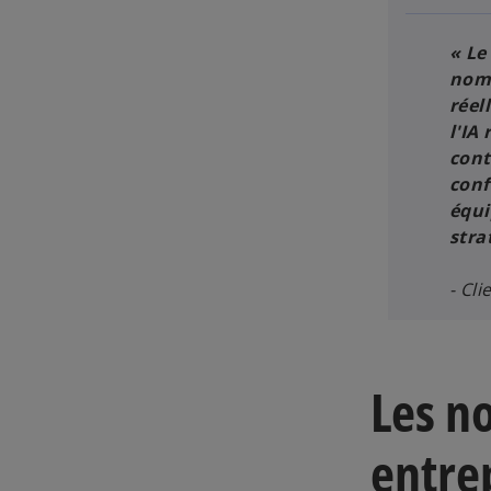
« Le
nomb
réel
l'IA
cont
conf
équi
stra
- Cl
Les n
entrep