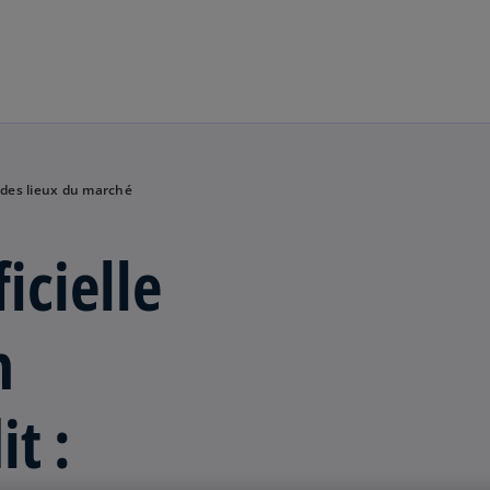
Aller à la navigation
at des lieux du marché
ficielle
n
it :