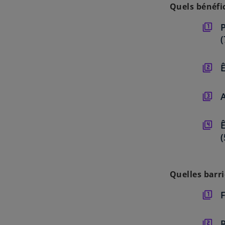
Quels bénéfi
P
Ê
A
Ê
Quelles barri
F
R