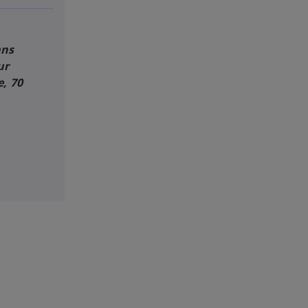
ans
ur
e, 70