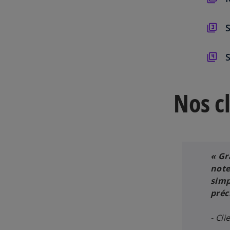
S
S
Nos c
« Gr
note
simp
préc
- Cl