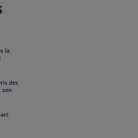
s
s la
t
ris des
t son
part