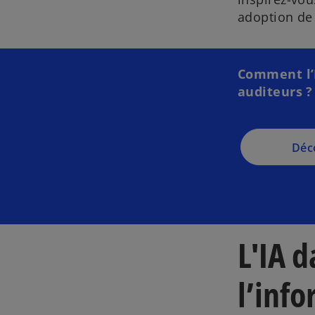
adoption de 
Comment l’I
auditeurs ?
Déco
L'IA 
l’info