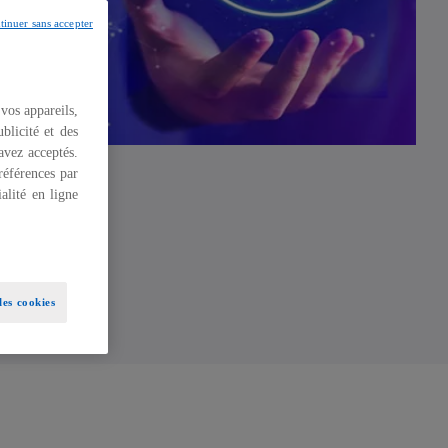
tinuer sans accepter
 vos appareils,
blicité et des
 avez acceptés.
références par
alité en ligne
es cookies