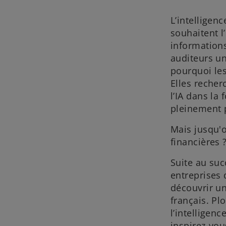
o
o
o
u
u
u
v
v
v
L’intelligenc
e
e
e
l
l
l
souhaitent l
o
o
o
n
n
n
informations
g
g
g
l
l
l
auditeurs un
e
e
e
t
t
t
pourquoi les
Elles recher
l’IA dans la
pleinement p
Mais jusqu'o
financières 
Suite au su
entreprises
découvrir un
français. P
l’intelligenc
inspirez-vo