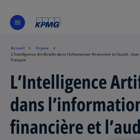
menu
Accueil
Enjeux
L’Intelligence Artificielle dans l’information financière et l’audit : ét
français
L’Intelligence Arti
dans l’informatio
financière et l’aud