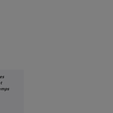
es
nt
temps