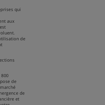
eprises qui
ment aux
est
voluent.
tilisation de
nt
rections
 800
opose de
e marché
émergence de
ancière et
votre