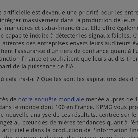
e artificielle est devenue une priorité pour les entr
’intégrer massivement dans la production de leurs
 financières et extra-financières. Elle offre égale
e capacité inédite à détecter les signaux faibles. C’
 attentes des entreprises envers leurs auditeurs é
chent l’assurance d’un tiers de confiance quant à l’u
 fonction finance et souhaitent que leurs audits tire
arti de la puissance de l’IA.
ù cela ira-t-il ? Quelles sont les aspirations des di
?
ccès de
notre enquête mondiale
menée auprès de 1
 dans le monde dont 100 en France, KPMG vous pr
s
e nouvelle analyse de ces résultats, centrée sur l
’
longez au cœur des dernières tendances quant à l’
o
e artificielle dans la production de l'information fin
u
us des recommandations des leaders pour faire de 