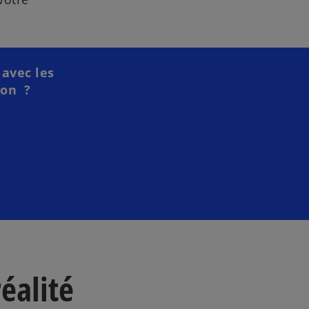
 avec les
ion ?
éalité