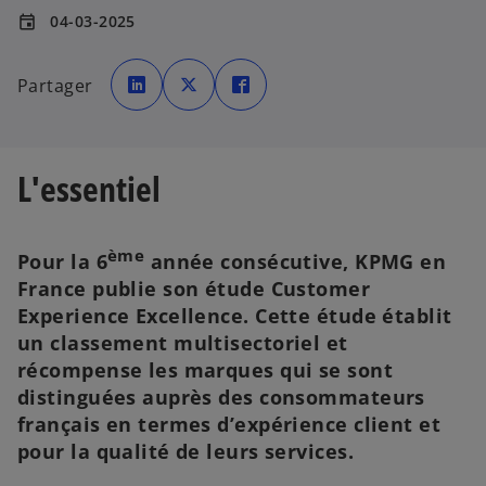
04-03-2025
event
s
s
s
’
’
’
Partager
o
o
o
u
u
u
v
v
v
r
r
r
e
e
e
d
d
d
a
a
a
L'essentiel
n
n
n
s
s
s
u
u
u
n
n
n
n
n
n
o
o
o
ème
Pour la 6
année consécutive, KPMG en
u
u
u
v
v
v
France publie son étude Customer
e
e
e
l
l
l
o
o
o
Experience Excellence. Cette étude établit
n
n
n
g
g
g
un classement multisectoriel et
s
l
l
l
e
e
e
’
récompense les marques qui se sont
t
t
t
o
distinguées auprès des consommateurs
u
français en termes d’expérience client et
v
pour la qualité de leurs services.
r