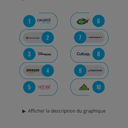
a
y
V
i
▶
Afficher la description du graphique
d