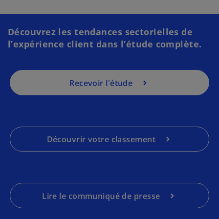
e
d
a
Découvrez les tendances sectorielles de
n
l’expérience client dans l’étude complète.
s
u
n
Recevoir l'étude
n
o
u
v
e
Découvrir votre classement
l
o
n
g
l
Lire le communiqué de presse
e
t