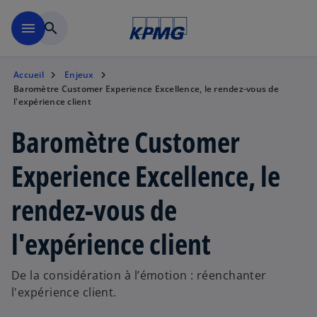
Aller à la navigation
menu
search
Accueil
Enjeux
Baromètre Customer Experience Excellence, le rendez-vous de
l'expérience client
Baromètre Customer
Experience Excellence, le
rendez-vous de
l'expérience client
De la considération à l’émotion : réenchanter
l'expérience client.