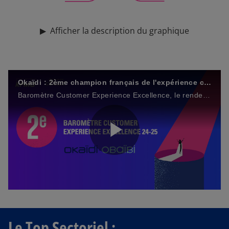
▶
Afficher la description du graphique
Okaïdi : 2ème champion français de l'expérience client !
Baromètre Customer Experience Excellence, le rendez-vous de l'expérience client
P
l
Le Top Sectoriel :