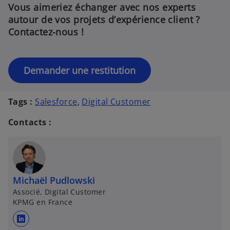
Vous aimeriez échanger avec nos experts
autour de vos projets d’expérience client ?
Contactez-nous !
s
Demander une restitution
’
o
u
Tags :
Salesforce
,
Digital Customer
v
r
Contacts :
e
d
a
n
s
Michaël Pudlowski
u
Associé, Digital Customer
n
KPMG en France
n
o
u
s