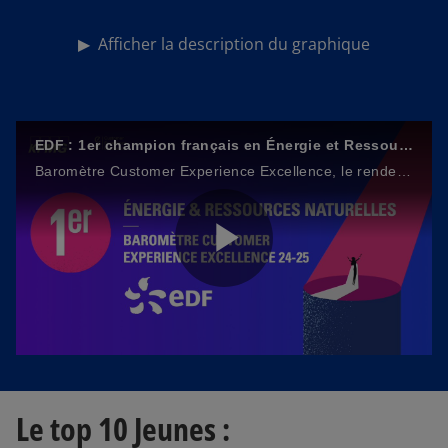
▶
Afficher la description du graphique
e
EDF : 1er champion français en Énergie et Ressources Naturelles !
Baromètre Customer Experience Excellence, le rendez-vous de l'expérience client
o
P
l
Le top 10 Jeunes :