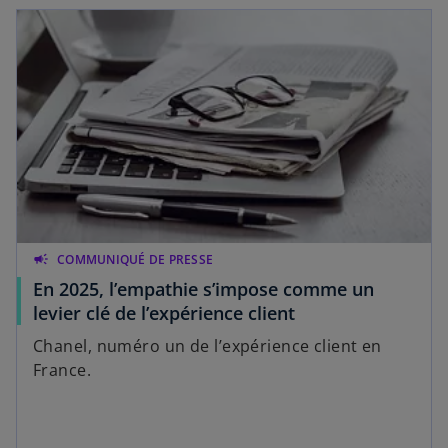
u
n
n
g
n
l
o
e
u
t
v
e
l
o
n
g
campaign
COMMUNIQUÉ DE PRESSE
l
En 2025, l’empathie s’impose comme un
e
levier clé de l’expérience client
t
Chanel, numéro un de l’expérience client en
France.