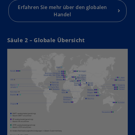
g
Erfahren Sie mehr über den globalen
is
Handel
t
e
r
Säule 2 – Globale Übersicht
k
a
r
t
e
g
e
ö
ff
n
e
t