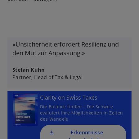
w
ir
d
i
n
e
«Unsicherheit erfordert Resilienz und
i
den Mut zur Anpassung.»
n
e
Stefan Kuhn
r
Partner, Head of Tax & Legal
n
e
u
Clarity on Swiss Taxes
e
Die Balance finden – Die Schweiz
n
evaluiert ihre Möglichkeiten in Zeiten
R
des Wandels
e
g
Erkenntnisse