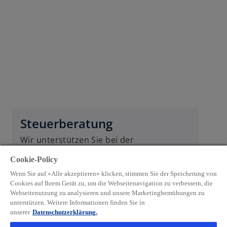
n
e
R
i
e
n
g
e
i
r
s
n
t
e
e
u
r
e
k
n
Steuerberatung
a
R
r
Wir unterstützen Sie bei der
e
t
Steuerplanung und der Einhaltung von
g
e
Cookie-Policy
Vorschriften.
i
g
Wenn Sie auf «Alle akzeptieren» klicken, stimmen Sie der Speicherung von
s
e
Cookies auf Ihrem Gerät zu, um die Webseitenavigation zu verbessern, die
Weiterlesen
t
Webseitenutzung zu analysieren und unsere Marketingbemühungen zu
ö
unterstützen. Weitere Informationen finden Sie in
e
f
unserer
Datenschutzerklärung.
r
f