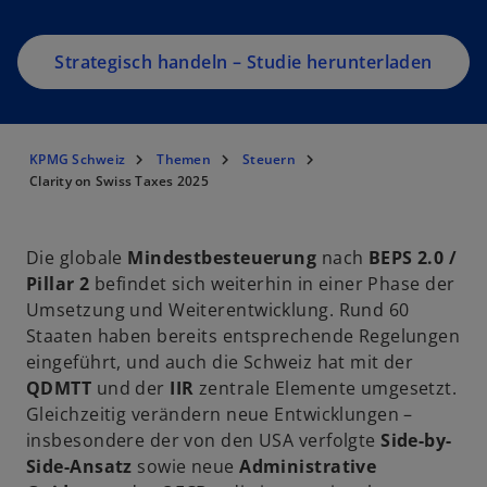
R
e
g
Strategisch handeln – Studie herunterladen
is
t
e
KPMG Schweiz
Themen
Steuern
r
Clarity on Swiss Taxes 2025
k
a
r
Die globale
Mindestbesteuerung
nach
BEPS 2.0 /
t
Pillar 2
befindet sich weiterhin in einer Phase der
e
Umsetzung und Weiterentwicklung. Rund 60
g
Staaten haben bereits entsprechende Regelungen
e
eingeführt, und auch die Schweiz hat mit der
ö
QDMTT
und der
IIR
zentrale Elemente umgesetzt.
ff
Gleichzeitig verändern neue Entwicklungen –
n
insbesondere der von den USA verfolgte
Side-by-
e
Side-Ansatz
sowie neue
Administrative
t