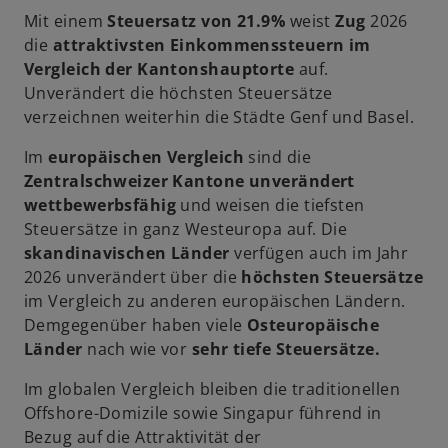
R
Mit einem
Steuersatz von 21.9%
weist
Zug
2026
e
die
attraktivsten Einkommenssteuern im
g
Vergleich der Kantonshauptorte
auf.
i
Unverändert die höchsten Steuersätze
s
verzeichnen weiterhin die Städte Genf und Basel.
t
e
Im
europäischen Vergleich
sind die
r
Zentralschweizer Kantone unverändert
k
wettbewerbsfähig
und weisen die tiefsten
a
Steuersätze in ganz Westeuropa auf. Die
r
skandinavischen Länder
verfügen auch im Jahr
t
2026 unverändert über die
höchsten Steuersätze
e
im Vergleich zu anderen europäischen Ländern.
g
Demgegenüber haben viele
Osteuropäische
e
Länder
nach wie vor
sehr tiefe Steuersätze.
ö
f
Im globalen Vergleich bleiben die traditionellen
f
Offshore-Domizile sowie Singapur führend in
n
Bezug auf die Attraktivität der