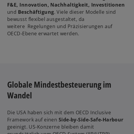
g
F&E, Innovation, Nachhaltigkeit, Investitionen
i
und
Beschäftigung
. Viele dieser Modelle sind
s
bewusst flexibel ausgestaltet, da
t
weitere Regelungen und Präzisierungen auf
e
OECD‑Ebene erwartet werden.
r
k
a
r
t
e
g
Globale Mindestbesteuerung im
e
Wandel
ö
f
f
Die USA haben sich mit dem OECD Inclusive
n
Framework auf einen
Side-by-Side-Safe-Harbour
e
geeinigt. US-Konzerne bleiben damit
t