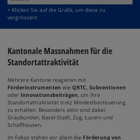
w
> Klicken Sie auf die Grafik, um diese zu
i
vergrössern
r
d
i
n
Kantonale Massnahmen für die
e
Standortattraktivität
i
n
e
Mehrere Kantone reagieren mit
r
Förderinstrumenten
wie
QRTC, Subventionen
n
oder
Innovationsbeiträgen
, um ihre
e
Standortattraktivität trotz Mindestbesteuerung
u
zu erhalten. Besonders aktiv sind dabei
e
Graubünden, Basel-Stadt, Zug, Luzern und
n
Schaffhausen.
R
e
Im Fokus stehen vor allem die
Förderung von