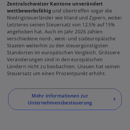
Zentralschweizer Kantone unverändert
n
wettbewerbsfähig
und übertreffen sogar die
e
Niedrigsteuerländer wie Irland und Zypern, wobei
i
Letzteres seinen Steuersatz von 12.5% auf 15%
n
angehoben hat. Auch im Jahr 2026 zählen
e
verschiedene nord-, west- und südeuropäische
r
Staaten weiterhin zu den steuergünstigsten
n
Standorten im europäischen Vergleich. Grössere
e
Veränderungen sind in den europäischen
u
Ländern nicht zu beobachten. Litauen hat seinen
e
Steuersatz um einen Prozentpunkt erhöht.
n
R
e
g
Mehr Informationen zur
is
Unternehmensbesteuerung
t
e
r