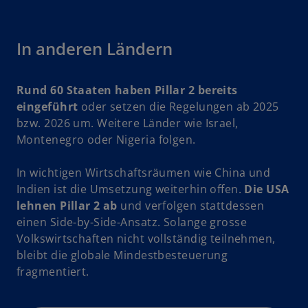
w
In anderen Ländern
ir
d
Rund 60 Staaten haben Pillar 2 bereits
i
eingeführt
oder setzen die Regelungen ab 2025
n
bzw. 2026 um. Weitere Länder wie Israel,
e
Montenegro oder Nigeria folgen.
i
n
In wichtigen Wirtschaftsräumen wie China und
e
Indien ist die Umsetzung weiterhin offen.
Die USA
r
lehnen Pillar 2 ab
und verfolgen stattdessen
n
einen Side-by-Side-Ansatz. Solange grosse
e
Volkswirtschaften nicht vollständig teilnehmen,
u
bleibt die globale Mindestbesteuerung
e
fragmentiert.
n
R
e