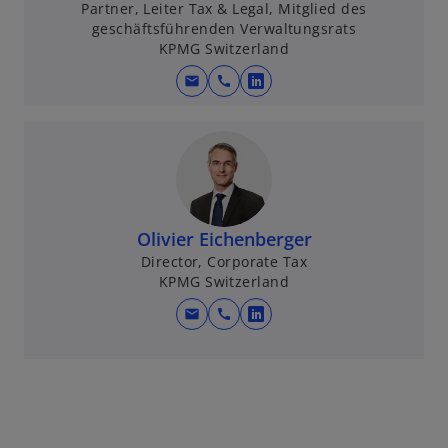
t
Partner, Leiter Tax & Legal, Mitglied des
geschäftsführenden Verwaltungsrats
KPMG Switzerland
mail
call
w
i
r
d
i
n
e
Olivier Eichenberger
i
Director, Corporate Tax
KPMG Switzerland
n
e
mail
call
w
r
i
n
r
e
d
u
i
e
n