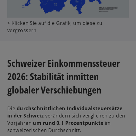
w
> Klicken Sie auf die Grafik, um diese zu
i
vergrössern
r
d
i
n
Schweizer Einkommenssteuer
e
i
2026: Stabilität inmitten
n
e
globaler Verschiebungen
r
n
e
Die
durchschnittlichen Individualsteuersätze
u
in der Schweiz
verändern sich verglichen zu den
e
Vorjahren
um rund 0.1 Prozentpunkte
im
n
schweizerischen Durchschnitt.