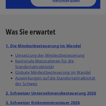
is
herunterladen
t
e
r
k
a
Was Sie erwartet
r
t
1. Die Mindestbesteuerung im Wandel
e
g
Umsetzung der Mindestbesteuerung
e
Kantonale Massnahmen für die
ö
Standortattraktivität
ff
Globale Mindestbesteuerung im Wandel
n
Auswirkungen auf die Standortattraktivität
e
der Schweiz
t
2. Schweizer Unternehmensbesteuerung 2026
3. Schweizer Einkommenssteuer 2026