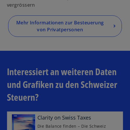
n
i
vergrössern
R
r
e
d
g
Mehr Informationen zur Besteuerung
i
is
von Privatpersonen
n
w
t
e
ir
e
i
d
r
n
i
k
e
n
a
r
e
Interessiert an weiteren Daten
r
n
i
t
e
n
und Grafiken zu den Schweizer
e
u
e
g
e
Steuern?
r
e
n
n
ö
R
e
ff
e
u
Clarity on Swiss Taxes
n
g
e
Die Balance finden – Die Schweiz
e
i
n