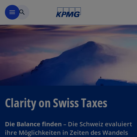
Navigation überspringen
menu
search
w
ir
d
i
n
e
i
n
e
r
Clarity on Swiss Taxes
n
e
u
Die Balance finden
– Die Schweiz evaluiert
e
ihre Möglichkeiten in Zeiten des Wandels
n