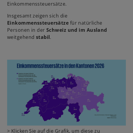
e
Einkommenssteuersätze.
t
Insgesamt zeigen sich die
Einkommenssteuersätze
für natürliche
Personen in der
Schweiz und im Ausland
w
weitgehend
stabil
.
ir
d
i
n
e
i
n
e
r
n
e
u
e
w
> Klicken Sie auf die Grafik, um diese zu