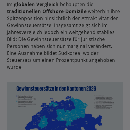
k
Im
globalen Vergleich
behaupten die
a
traditionellen Offshore-Domizile
weiterhin ihre
r
Spitzenposition hinsichtlich der Attraktivität der
t
Gewinnsteuersätze. Insgesamt zeigt sich im
e
Jahresvergleich jedoch ein weitgehend stabiles
g
Bild: Die Gewinnsteuersätze für juristische
e
Personen haben sich nur marginal verändert.
ö
Eine Ausnahme bildet Südkorea, wo der
ff
Steuersatz um einen Prozentpunkt angehoben
n
wurde.
e
t