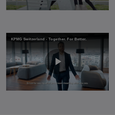
l
KPMG Switzerland - Together. For Better.
a
y
P
V
l