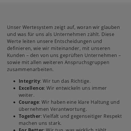
Unser Wertesystem zeigt auf, woran wir glauben
und was für uns als Unternehmen zählt. Diese
Werte leiten unsere Entscheidungen und
definieren, wie wir miteinander, mit unseren
Kunden – den von uns geprüften Unternehmen –
w
sowie mit allen weiteren Anspruchsgruppen
ir
zusammenarbeiten.
d
Integrity
: Wir tun das Richtige.
i
Excellence
: Wir entwickeln uns immer
n
weiter.
e
Courage
:
Wir haben eine klare Haltung und
i
übernehmen Verantwortung.
n
Together
: Vielfalt und gegenseitiger Respekt
e
machen uns stark.
r
For Better
: Wir tun, was wirklich zählt.
n