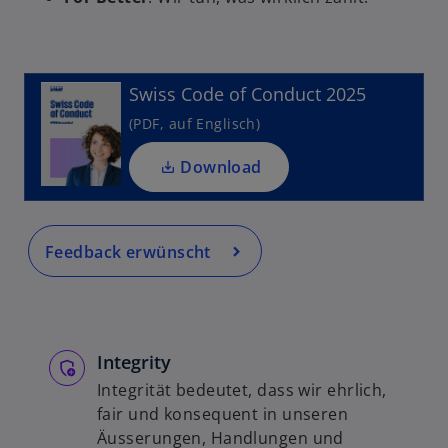
e
u
e
Swiss Code of Conduct 2025
n
R
(PDF, auf Englisch)
e
g
Download
is
t
e
Feedback erwünscht
r
k
a
r
t
Integrity
e
Integrität bedeutet, dass wir ehrlich,
g
fair und konsequent in unseren
e
Äusserungen, Handlungen und