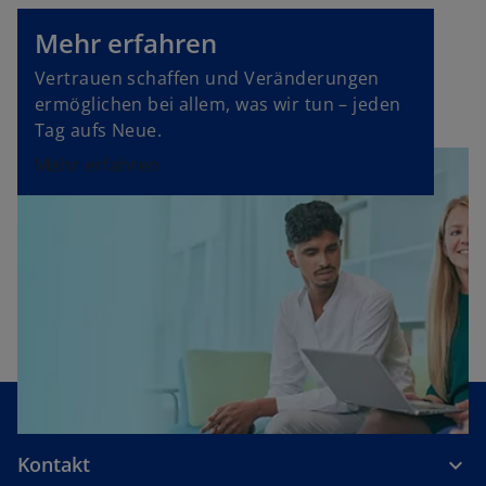
r
k
Mehr erfahren
a
Vertrauen schaffen und Veränderungen
r
ermöglichen bei allem, was wir tun – jeden
t
Tag aufs Neue.
e
Mehr erfahren
g
e
ö
f
f
n
e
t
Kontakt