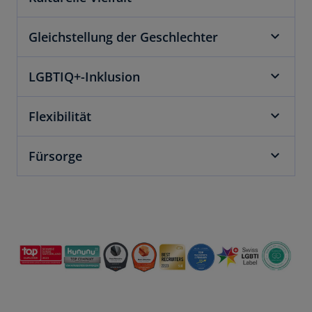
i
n
e
Gleichstellung der Geschlechter
i
n
LGBTIQ+-Inklusion
e
r
Flexibilität
n
e
u
Fürsorge
e
n
R
e
g
i
s
t
e