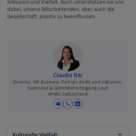
Inklusion und Vielfalt. Auch unterstützen sie uns
dabei, unsere Mitarbeitenden, aber auch die
Gesellschaft, positiv zu beeinflussen.
Claudia Bär
Director, HR Business Partner Audit und Inklusion,
Diversität & Gleichberechtigung Lead
KPMG Switzerland
mail
call
w
i
r
d
Kulturelle Vielfalt