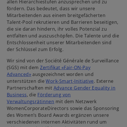
allen Hierarchiestufen anzusprechen und zu
fördern. Das bedeutet, dass wir unsere
Mitarbeitenden aus einem breitgefächerten
e
Talent-Pool rekrutieren und Barrieren beseitigen,
die sie daran hindern, ihr volles Potenzial zu
entfalten und auszuschöpfen. Die Talente und die
Entschlossenheit unserer Mitarbeitenden sind
o
der Schlüssel zum Erfolg.
Wir sind von der Société Générale de Surveillance
(SGS) mit dem
Zertifikat «Fair-ON-Pay
Advanced»
ausgezeichnet worden und
unterstützen die
Work-Smart-Initiative
. Externe
Partnerschaften mit
Advance Gender Equality in
Business
, die
Förderung von
Verwaltungsrätinnen
mit dem Netzwerk
WomenCorporateDirectors sowie das Sponsoring
des Women’s Board Awards ergänzen unsere
verschiedenen internen Aktivitäten rund um