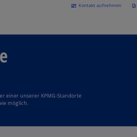
Navigation überspringen
Kontakt aufnehmen
contact_mail
description
ie
er einer unserer KPMG-Standorte
wie möglich.