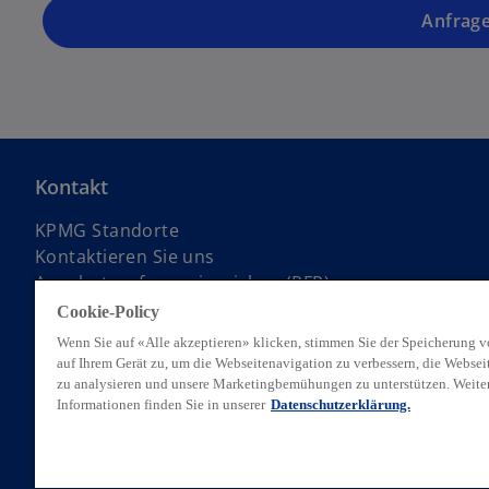
Anfrage
Kontakt
KPMG Standorte
Kontaktieren Sie uns
Angebotsanfrage einreichen (RFP)
KPMG Alumni Netzwerk
Cookie-Policy
Wenn Sie auf «Alle akzeptieren» klicken, stimmen Sie der Speicherung 
auf Ihrem Gerät zu, um die Webseitenavigation zu verbessern, die Webse
zu analysieren und unsere Marketingbemühungen zu unterstützen. Weite
Informationen finden Sie in unserer
Datenschutzerklärung.
© 2026 KPMG AG, eine Schweizer Aktiengesellschaft, ist eine Gruppen
einer Gesellschaft mit beschränkter Haftung englischen Rechts, verb
w
bitte
https://kpmg.com/governance
.