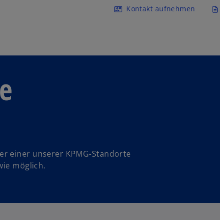
Navigation überspringen
Kontakt aufnehmen
contact_mail
description
ie
er einer unserer KPMG-Standorte
wie möglich.