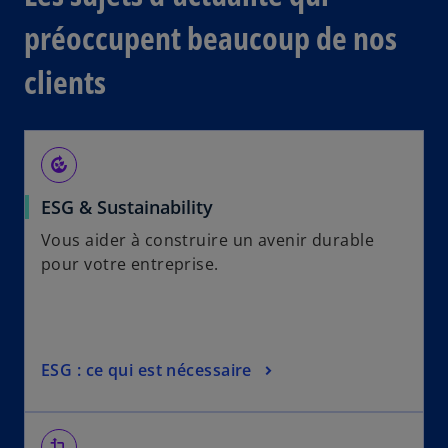
préoccupent beaucoup de nos
clients
compost
ESG & Sustainability
Vous aider à construire un avenir durable
pour votre entreprise.
ESG : ce qui est nécessaire
transform