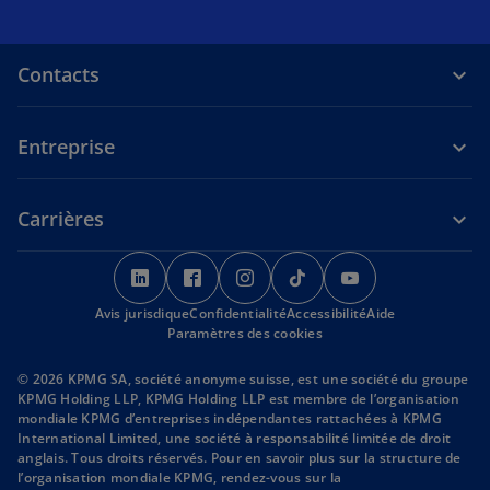
Contacts
Entreprise
Carrières
s
s
s
s
s
’
’
’
’
’
Avis jurisdique
o
Confidentialité
o
o
Accessibilité
o
Aide
o
Paramètres des cookies
u
u
u
u
u
v
v
v
v
v
© 2026 KPMG SA, société anonyme suisse, est une société du groupe
r
r
r
r
r
KPMG Holding LLP, KPMG Holding LLP est membre de l’organisation
mondiale KPMG d’entreprises indépendantes rattachées à KPMG
e
e
e
e
e
International Limited, une société à responsabilité limitée de droit
d
d
d
d
d
anglais. Tous droits réservés. Pour en savoir plus sur la structure de
a
a
a
a
a
l’organisation mondiale KPMG, rendez-vous sur la