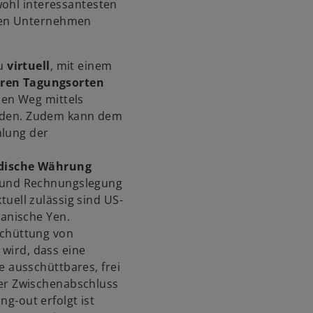
wohl interessantesten
i
len Unternehmen
n
e
i
u
virtuell
, mit einem
n
eren Tagungsorten
e
hen Weg mittels
r
rden. Zudem kann dem
n
lung der
e
u
dische Währung
e
g und Rechnungslegung
n
uell zulässig sind US-
R
panische Yen.
e
schüttung von
g
 wird, dass eine
i
e ausschüttbares, frei
s
Der Zwischenabschluss
t
g-out erfolgt ist