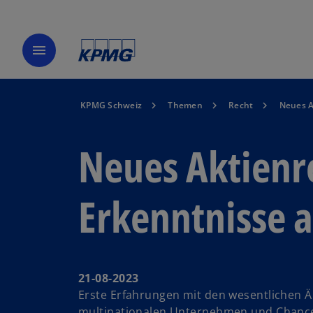
menu
KPMG Schweiz
Themen
Recht
Neues A
Neues Aktienre
Erkenntnisse a
21-08-2023
Erste Erfahrungen mit den wesentlichen 
multinationalen Unternehmen und Chancen