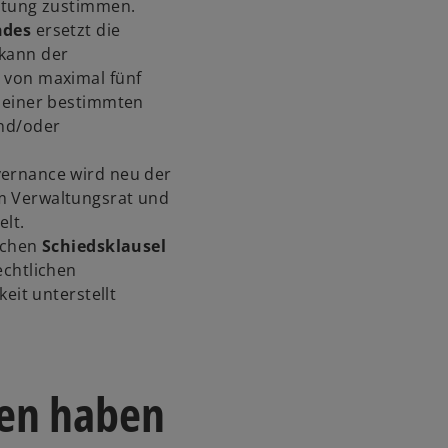
e
chtung zustimmen.
r
ndes
ersetzt die
k
kann der
a
 von maximal fünf
r
b einer bestimmten
t
und/oder
e
g
ernance wird neu der
e
m Verwaltungsrat und
ö
elt.
f
schen
Schiedsklausel
f
echtlichen
n
eit unterstellt
e
t
en haben