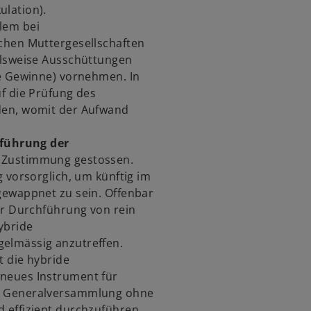
lation).
lem bei
chen Muttergesellschaften
alsweise Ausschüttungen
he Gewinne) vornehmen. In
f die Prüfung des
den, womit der Aufwand
hführung der
e Zustimmung gestossen.
g vorsorglich, um künftig im
gewappnet zu sein. Offenbar
ur Durchführung von rein
ybride
elmässig anzutreffen.
t die hybride
neues Instrument für
e Generalversammlung ohne
 effizient durchzuführen.