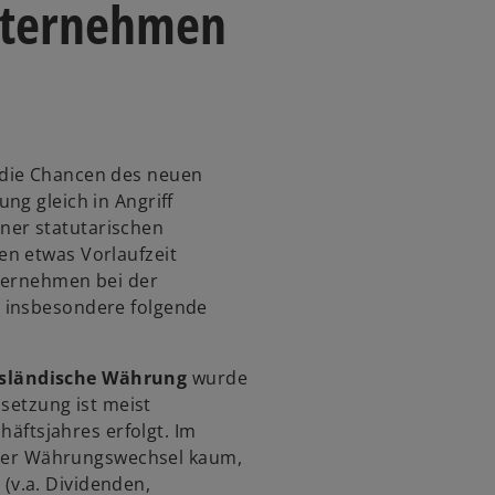
nternehmen
 die Chancen des neuen
ng gleich in Angriff
er statutarischen
en etwas Vorlaufzeit
nternehmen bei der
 insbesondere folgende
ausländische Währung
wurde
setzung ist meist
äftsjahres erfolgt. Im
 der Währungswechsel kaum,
 (v.a. Dividenden,