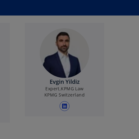
Evgin Yildiz
Expert,KPMG Law
KPMG Switzerland
w
i
r
d