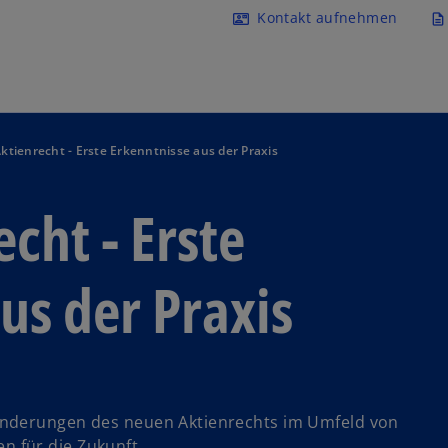
Navigation überspringen
Kontakt aufnehmen
contact_mail
description
ktienrecht - Erste Erkenntnisse aus der Praxis
cht - Erste
us der Praxis
Änderungen des neuen Aktienrechts im Umfeld von
 für die Zukunft.