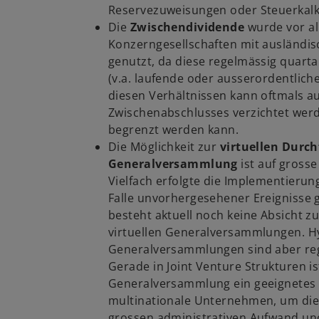
Reservezuweisungen oder Steuerkalku
Die
Zwischendividende
wurde vor al
Konzerngesellschaften mit ausländis
genutzt, da diese regelmässig quart
(v.a. laufende oder ausserordentlic
diesen Verhältnissen kann oftmals au
Zwischenabschlusses verzichtet wer
begrenzt werden kann.
Die Möglichkeit zur
virtuellen Durc
Generalversammlung
ist auf gross
Vielfach erfolgte die Implementierun
Falle unvorhergesehener Ereignisse 
besteht aktuell noch keine Absicht z
virtuellen Generalversammlungen. H
Generalversammlungen sind aber reg
Gerade in Joint Venture Strukturen is
Generalversammlung ein geeignetes 
multinationale Unternehmen, um di
grossen administrativen Aufwand und