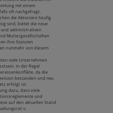
mmlung mit einem
alls oft nachgefragt.
chen die Aktionäre häufig
ig sind, bietet die neue
 und administrativen
und Muttergesellschaften
ben ihre Statuten
eren nunmehr von diesem
tten viele Unternehmen
stsein. In der Regel
teressenkonflikte, da die
Revision bestanden und neu
z erfolgt ist.
ung dazu, dass viele
ationsreglemente und
iese auf den aktuellen Stand
altungsrat v.