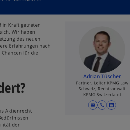
 in Kraft getreten
sich. Wir haben
etzung des neuen
nsere Erfahrungen nach
 Chancen für die
Adrian Tüscher
dert?
Partner, Leiter KPMG Law
Schweiz, Rechtsanwalt
KPMG Switzerland
mail
call
w
as Aktienrecht
i
Bedürfnissen
r
lität der
d