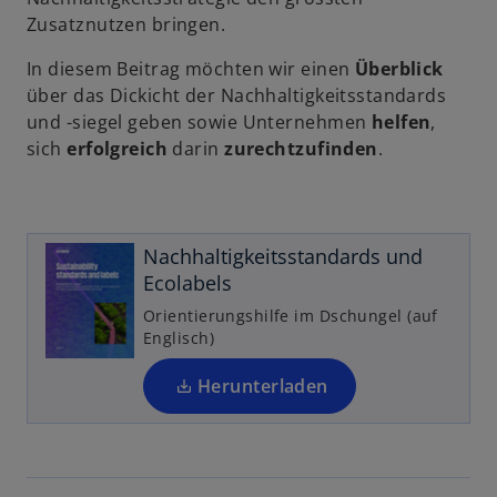
i
Zusatznutzen bringen.
n
e
In diesem Beitrag möchten wir einen
Überblick
i
über das Dickicht der Nachhaltigkeitsstandards
n
und -siegel geben sowie Unternehmen
helfen
,
e
sich
erfolgreich
darin
zurechtzufinden
.
r
n
e
u
Nachhaltigkeitsstandards und
e
Ecolabels
n
Orientierungshilfe im Dschungel (auf
R
Englisch)
e
g
Herunterladen
is
t
e
r