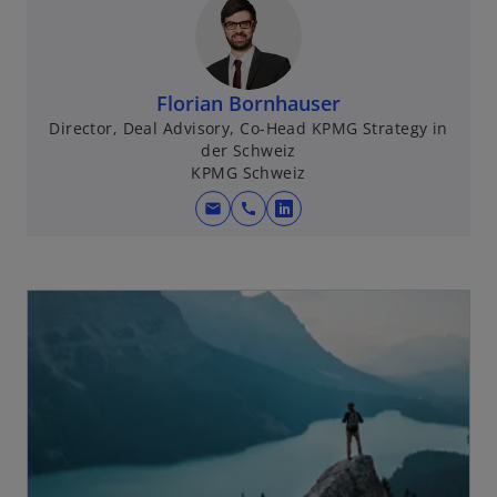
Florian Bornhauser
Director, Deal Advisory, Co-Head KPMG Strategy in
der Schweiz
KPMG Schweiz
mail
call
w
i
r
d
i
n
e
i
n
e
r