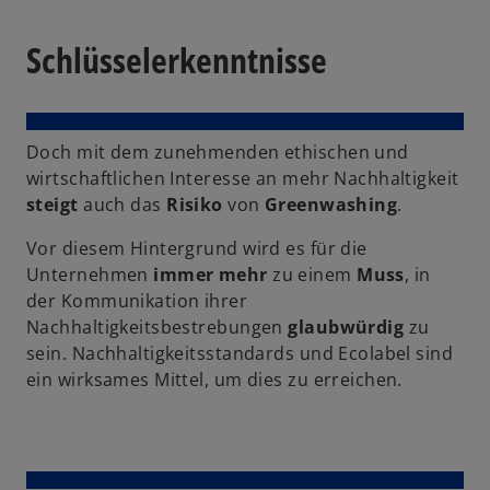
k
a
Schlüsselerkenntnisse
r
t
e
Doch mit dem zunehmenden ethischen und
g
wirtschaftlichen Interesse an mehr Nachhaltigkeit
e
steigt
auch das
Risiko
von
Greenwashing
.
ö
ff
Vor diesem Hintergrund wird es für die
n
Unternehmen
immer mehr
zu einem
Muss
, in
e
der Kommunikation ihrer
t
Nachhaltigkeitsbestrebungen
glaubwürdig
zu
sein. Nachhaltigkeitsstandards und Ecolabel sind
ein wirksames Mittel, um dies zu erreichen.