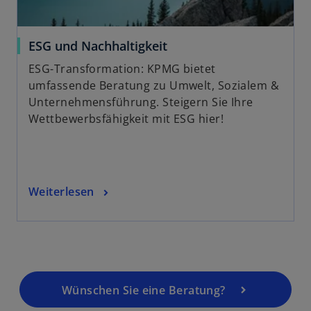
n
e
u
ESG und Nachhaltigkeit
e
ESG-Transformation: KPMG bietet
n
umfassende Beratung zu Umwelt, Sozialem &
R
Unternehmensführung. Steigern Sie Ihre
e
Wettbewerbsfähigkeit mit ESG hier!
g
i
s
t
Weiterlesen
e
r
k
a
r
t
Wünschen Sie eine Beratung?
e
g