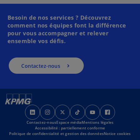
Besoin de nos services ? Découvrez
comment nos équipes font la différence
pour vous accompagner et relever
ensemble vos défis.​
Contactez-nous
s
s
s
s
s
s
’
’
’
’
’
’
Contactez-nous
o
o
Espace média
o
Mentions légales
o
o
o
Accessibilité : partiellement conforme
u
u
u
u
u
u
Politique de confidentialité et gestion des données
Notice cookies
v
v
v
v
v
v