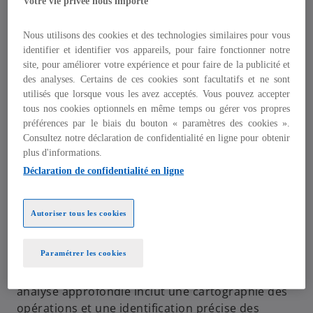
Contexte de la mission
Votre vie privée nous importe
Nous utilisons des cookies et des technologies similaires pour vous
Le département Finance et Risques de notre
identifier et identifier vos appareils, pour faire fonctionner notre
site, pour améliorer votre expérience et pour faire de la publicité et
client nous a missionnés pour mieux comprendre
des analyses. Certains de ces cookies sont facultatifs et ne sont
l’impact de la norme IFRS 9 sur son activité.
utilisés que lorsque vous les avez acceptés. Vous pouvez accepter
tous nos cookies optionnels en même temps ou gérer vos propres
Une fois une étude d’impact menée, notre client
préférences par le biais du bouton « paramètres des cookies ».
souhaite que nous l’accompagnions dans
Consultez notre déclaration de confidentialité en ligne pour obtenir
l’implémentation de cette norme sur l’ensemble
plus d'informations.
de son activité concernée.
Déclaration de confidentialité en ligne
Notre approche
Autoriser tous les cookies
Nous avons procédé au cadrage et à l’étude de
Paramétrer les cookies
l’impact de la norme IFRS 9 sur le bilan/P&L et les
fonds propres prudentiels du client. Notre
analyse approfondie inclut une cartographie des
opérations et une identification précise des