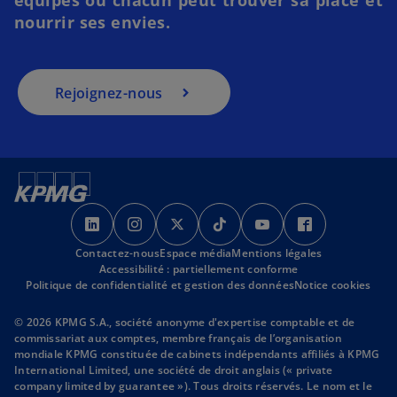
l
nourrir ses envies.
e
t
Rejoignez-nous
s
s
s
s
s
s
’
’
’
’
’
’
Contactez-nous
o
o
Espace média
o
Mentions légales
o
o
o
Accessibilité : partiellement conforme
u
u
u
u
u
u
Politique de confidentialité et gestion des données
Notice cookies
v
v
v
v
v
v
r
r
r
r
r
r
© 2026 KPMG S.A., société anonyme d'expertise comptable et de
commissariat aux comptes, membre français de l’organisation
e
e
e
e
e
e
mondiale KPMG constituée de cabinets indépendants affiliés à KPMG
d
d
d
d
d
d
International Limited, une société de droit anglais (« private
a
a
a
a
a
a
company limited by guarantee »). Tous droits réservés. Le nom et le