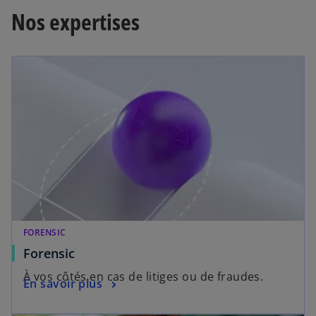
o
Nos expertises
u
v
e
l
o
n
g
l
e
t
FORENSIC
Forensic
À vos côtés en cas de litiges ou de fraudes.
En savoir plus