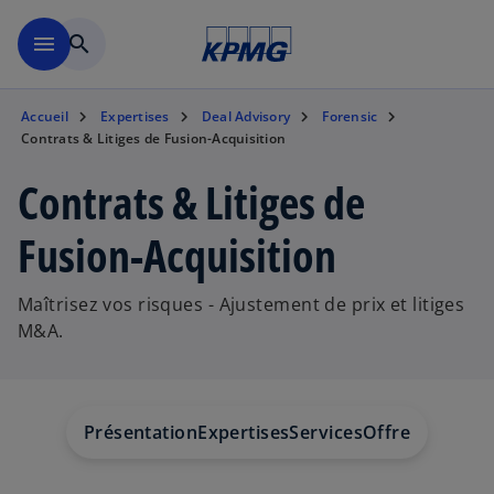
Aller à la navigation
menu
search
Accueil
Expertises
Deal Advisory
Forensic
Contrats & Litiges de Fusion-Acquisition
Contrats & Litiges de
Fusion-Acquisition
Maîtrisez vos risques - Ajustement de prix et litiges
M&A.
Présentation
Expertises
Services
Offre