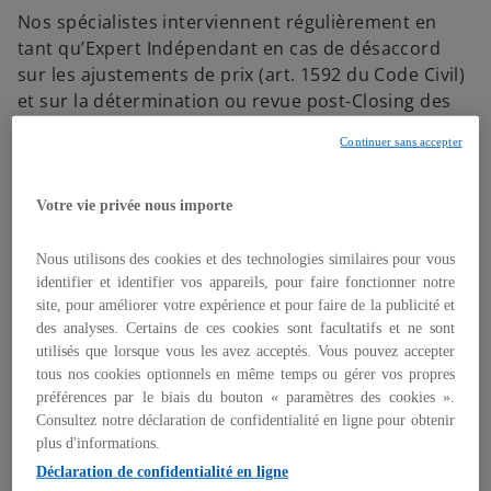
Nos spécialistes interviennent régulièrement en
tant qu’Expert Indépendant en cas de désaccord
sur les ajustements de prix (art. 1592 du Code Civil)
et sur la détermination ou revue post-Closing des
agrégats financiers définis au contrat d’acquisition
Continuer sans accepter
(ajustement de prix, leakage, earn-out).
Forts de ces expériences, ils vous assistent
Votre vie privée nous importe
également, aux côtés des équipes Transaction
Services, pour revoir les clauses financières des
Nous utilisons des cookies et des technologies similaires pour vous
contrats (mécanisme et formule de prix, définition
identifier et identifier vos appareils, pour faire fonctionner notre
des agrégats financiers et clauses de garantie sur
site, pour améliorer votre expérience et pour faire de la publicité et
les comptes).
des analyses. Certains de ces cookies sont facultatifs et ne sont
utilisés que lorsque vous les avez acceptés. Vous pouvez accepter
Nos équipes interviennent également en tant
tous nos cookies optionnels en même temps ou gérer vos propres
qu’expert financier dans le cadre de litiges
préférences par le biais du bouton « paramètres des cookies ».
Consultez notre déclaration de confidentialité en ligne pour obtenir
impliquant la mise en jeu de garanties de passif.
plus d'informations.
Déclaration de confidentialité en ligne