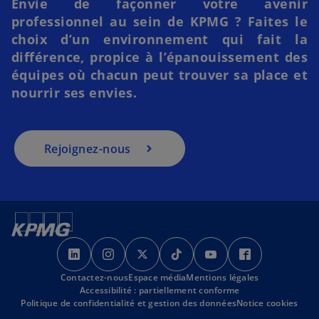
t
Envie de façonner votre avenir
v
d
l
professionnel au sein de KPMG ? Faites le
r
a
e
e
choix d’un environnement qui fait la
n
t
d
différence, propice à l’épanouissement des
s
a
équipes où chacun peut trouver sa place et
u
n
nourrir ses envies.
n
s
n
u
o
n
u
Rejoignez-nous
n
v
o
e
u
l
v
o
e
n
l
s
s
s
s
s
s
g
o
’
’
’
’
’
’
l
n
Contactez-nous
o
o
Espace média
o
Mentions légales
o
o
o
e
Accessibilité : partiellement conforme
g
u
u
u
u
u
u
t
Politique de confidentialité et gestion des données
Notice cookies
l
v
v
v
v
v
v