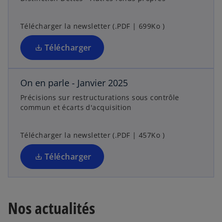
n
s
s
’
Télécharger la newsletter (.PDF | 699Ko )
u
o
n
u
Télécharger
n
v
o
r
u
e
On en parle - Janvier 2025
v
d
Précisions sur restructurations sous contrôle
e
a
commun et écarts d'acquisition
l
n
o
s
Télécharger la newsletter (.PDF | 457Ko )
n
u
g
n
Télécharger
l
n
e
o
t
u
v
Nos actualités
e
l