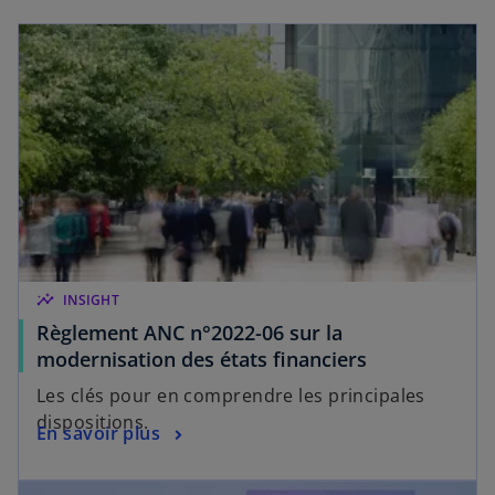
s’ouvre dans un nouvel onglet
o
n
g
l
e
t
insights
INSIGHT
Règlement ANC n°2022-06 sur la
s
modernisation des états financiers
’
Les clés pour en comprendre les principales
o
dispositions.
s
En savoir plus
u
’
v
s’ouvre dans un nouvel onglet
o
r