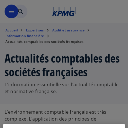
Aller à la navigation
menu
search
Accueil
Expertises
Audit et assurance
Information financière
Actualités comptables des sociétés françaises
Actualités comptables des
sociétés françaises
L'information essentielle sur l'actualité comptable
et normative française.
L’environnement comptable français est très
complexe. L’application des principes de
comptabilité, obligatoire pour les comptes sociaux