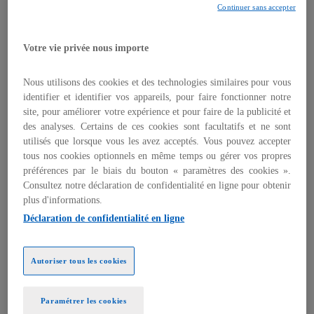
Continuer sans accepter
des sociétés françaises, peut se révéler compliquée
et rester à jour des dernières actualités est un
enjeu majeur au regard des enjeux fiscaux et
Votre vie privée nous importe
sociaux qu’ils pourraient avoir. Les sociétés
françaises peuvent être confrontées dans de
Nous utilisons des cookies et des technologies similaires pour vous
nombreuses situations à côtoyer plusieurs
identifier et identifier vos appareils, pour faire fonctionner notre
référentiels comptables. Fréquemment, les
site, pour améliorer votre expérience et pour faire de la publicité et
des analyses. Certains de ces cookies sont facultatifs et ne sont
spécificités économique, juridique, fiscal ou encore
utilisés que lorsque vous les avez acceptés. Vous pouvez accepter
social français peuvent également avoir un impact
tous nos cookies optionnels en même temps ou gérer vos propres
sur l’interprétation et l’application des règles
préférences par le biais du bouton « paramètres des cookies ».
comptables internationales.
Consultez notre déclaration de confidentialité en ligne pour obtenir
plus d'informations.
Dans ce contexte dynamique, il est crucial de saisir
Déclaration de confidentialité en ligne
les particularités françaises. Les spécialistes de
KPMG fournissent régulièrement toutes les
informations essentielles pour comprendre le
Autoriser tous les cookies
paysage comptable et les pratiques des entreprises
françaises sur des sujets clés d'actualité.
Paramétrer les cookies