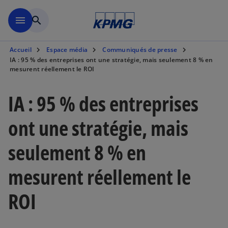
Aller à la navigation
menu
search
Accueil
Espace média
Communiqués de presse
IA : 95 % des entreprises ont une stratégie, mais seulement 8 % en
mesurent réellement le ROI
IA : 95 % des entreprises
ont une stratégie, mais
seulement 8 % en
mesurent réellement le
ROI