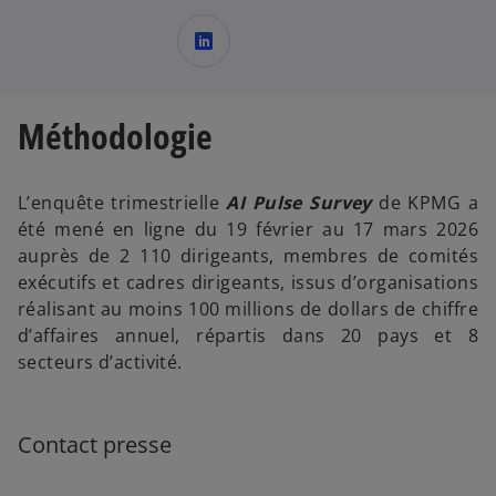
s
’
o
Méthodologie
u
v
r
L’enquête trimestrielle
AI Pulse Survey
de KPMG a
e
été mené en ligne du 19 février au 17 mars 2026
d
auprès de 2 110 dirigeants, membres de comités
a
exécutifs et cadres dirigeants, issus d’organisations
n
réalisant au moins 100 millions de dollars de chiffre
s
d’affaires annuel, répartis dans 20 pays et 8
u
secteurs d’activité.
n
n
o
Contact presse
u
v