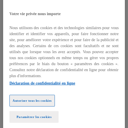
des bénéfices réels, mais seules 8 %
affichent un retour sur investissement
Votre vie privée nous importe
mesurable ;
Nous utilisons des cookies et des technologies similaires pour vous
En France, les entreprises privilégient une
identifier et identifier vos appareils, pour faire fonctionner notre
trajectoire plus méthodique et progressive,
site, pour améliorer votre expérience et pour faire de la publicité et
avec une priorité donnée à la sécurisation
des analyses. Certains de ces cookies sont facultatifs et ne sont
des fondations technologiques :
utilisés que lorsque vous les avez acceptés. Vous pouvez accepter
infrastructure IT et cloud (58 %),
tous nos cookies optionnels en même temps ou gérer vos propres
préférences par le biais du bouton « paramètres des cookies ».
cybersécurité et sécurité des données (53 %)
Consultez notre déclaration de confidentialité en ligne pour obtenir
et opérations (50 %). Au niveau mondial,
plus d'informations.
cette logique se confirme : 43 % des
Déclaration de confidentialité en ligne
dirigeants identifient la gestion des risques
(données et cybersécurité) comme le
principal défi et 74 % se disent préoccupés
Autoriser tous les cookies
par ces enjeux, tandis que les fonctions IT
(66 %) et opérations (55 %) concentrent une
Paramétrer les cookies
part importante des efforts d’intégration de
l’IA ;