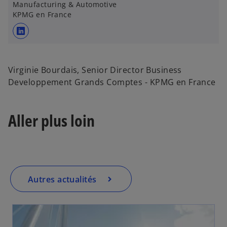
Manufacturing & Automotive
KPMG en France
s
’
o
Virginie Bourdais, Senior Director Business
u
Developpement Grands Comptes - KPMG en France
v
r
e
Aller plus loin
d
a
n
s
u
Autres actualités
n
n
o
u