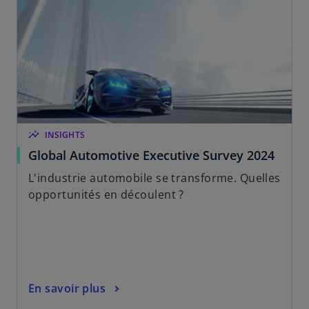
v
e
l
o
n
g
l
e
insights
INSIGHTS
t
Global Automotive Executive Survey 2024
L'industrie automobile se transforme. Quelles
opportunités en découlent ?
En savoir plus