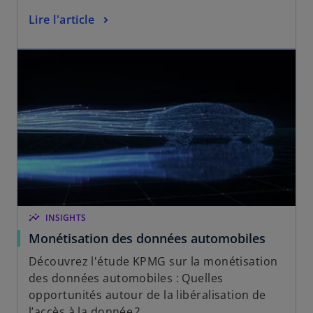
Lire l'article
insights
INSIGHTS
Monétisation des données automobiles
Découvrez l'étude KPMG sur la monétisation
des données automobiles : Quelles
opportunités autour de la libéralisation de
l’accès à la donnée ?