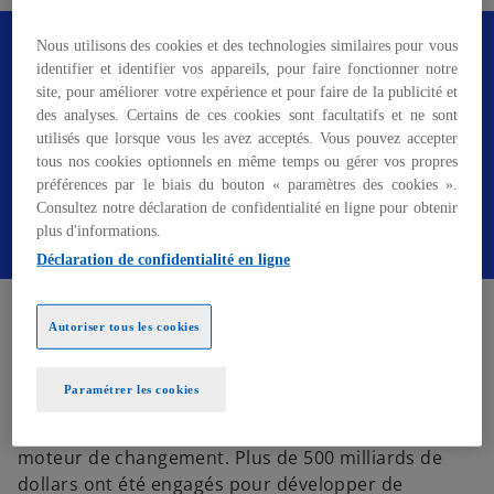
e
d
Nous utilisons des cookies et des technologies similaires pour vous
Envie d'en savoir plus sur le Global
a
identifier et identifier vos appareils, pour faire fonctionner notre
Automotive Executive Survey ? Téléchargez
site, pour améliorer votre expérience et pour faire de la publicité et
n
notre étude dès maintenant.
des analyses. Certains de ces cookies sont facultatifs et ne sont
s
utilisés que lorsque vous les avez acceptés. Vous pouvez accepter
u
tous nos cookies optionnels en même temps ou gérer vos propres
n
préférences par le biais du bouton « paramètres des cookies ».
Recevoir l'étude
n
Consultez notre déclaration de confidentialité en ligne pour obtenir
o
plus d'informations.
u
Déclaration de confidentialité en ligne
v
Opportunités et défis
e
Autoriser tous les cookies
l
o
Plus que jamais, la convergence des
enjeux de
n
Paramétrer les cookies
mobilité
, de
neutralité carbone
et d’
expérience
g
client
à l’heure du numérique est un puissant
l
moteur de changement. Plus de 500 milliards de
e
dollars ont été engagés pour développer de