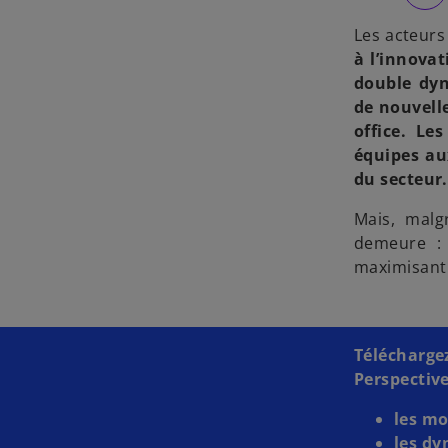
Les acteurs
à l’innovat
double dy
de nouvelle
office. Le
équipes au
du secteur.
Mais, malg
demeure : 
maximisant 
Téléchar
Perspective
les mo
les dy