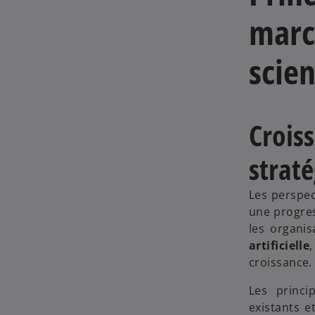
marc
scien
Croiss
strat
Les perspec
une progres
les organis
artificielle
croissance.
Les princi
existants e