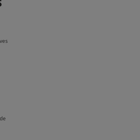
s
ives
 de
s