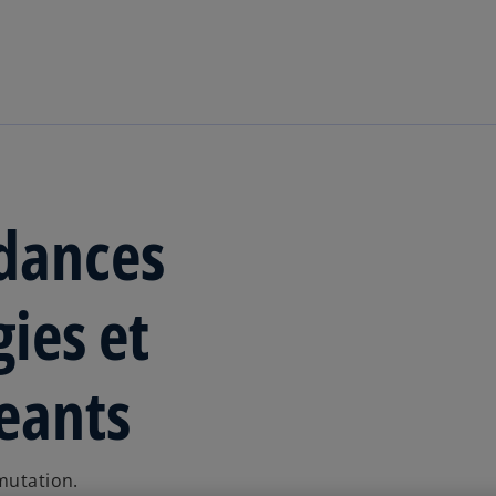
Aller à la navigation
ndances
ies et
geants
mutation.