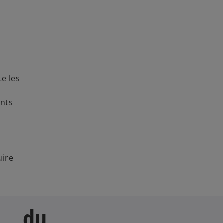
e les
ents
uire
s du