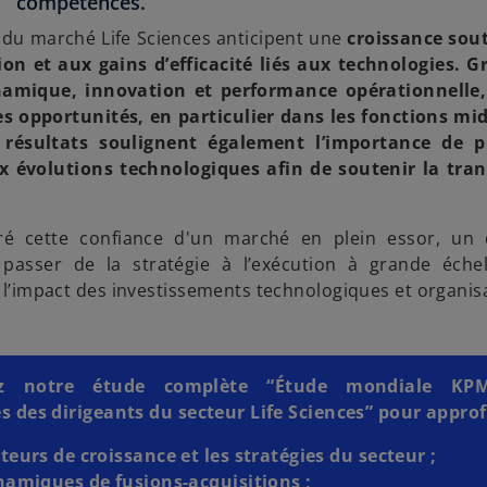
compétences.
 du marché Life Sciences anticipent une
croissance sou
ion et aux gains d’efficacité liés aux technologies. G
namique,
innovation et performance opérationnelle
s opportunités, en particulier dans les fonctions mi
s résultats soulignent également l’importance de p
x évolutions technologiques afin de soutenir la tra
ré cette confiance d'un marché en plein essor, un d
passer de la stratégie à l’exécution à grande échel
l’impact des investissements technologiques et organis
gez notre étude complète “Étude mondiale KP
s des dirigeants du secteur Life Sciences” pour approf
s
’
teurs de croissance et les stratégies du secteur ;
o
namiques de fusions-acquisitions ;