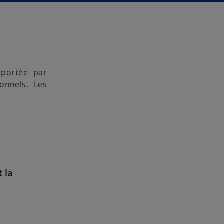
,
portée par
ionnels. Les
t la