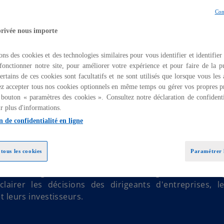
Con
privée nous importe
ons des cookies et des technologies similaires pour vous identifier et identifier
fonctionner notre site, pour améliorer votre expérience et pour faire de la pu
ertains de ces cookies sont facultatifs et ne sont utilisés que lorsque vous les
z accepter tous nos cookies optionnels en même temps ou gérer vos propres p
 bouton « paramètres des cookies ». Consultez notre déclaration de confidenti
de s’appuie sur une enquête mondiale menée aup
r plus d'informations.
du secteur Life Sciences. Elle révèle les tendances 20
n de confidentialité en ligne
s sciences de la vie et de la santé, les défis maj
s stratégiques qui transforment l’industrie de la santé.
tous les cookies
Paramétrer l
e l'adaptabilité des entreprises à soutenir la croissance
n et à intégrer les dernières technologies et outils di
lairer les décisions des dirigeants d'entreprises, l
t leurs investisseurs.