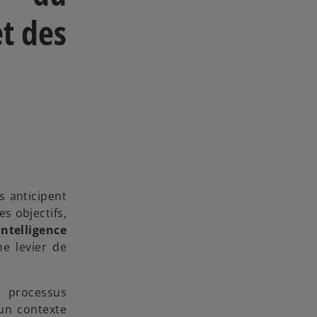
t des
s anticipent
s objectifs,
intelligence
me levier de
s processus
 un contexte