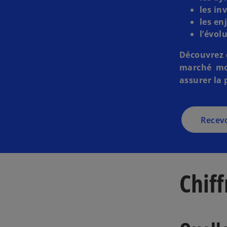
les in
les en
l’évol
Découvrez c
marché mon
assurer la 
Recevo
Chiff