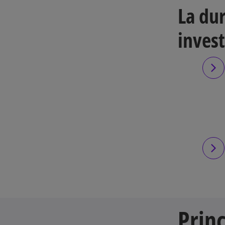
La dur
inves
Pri