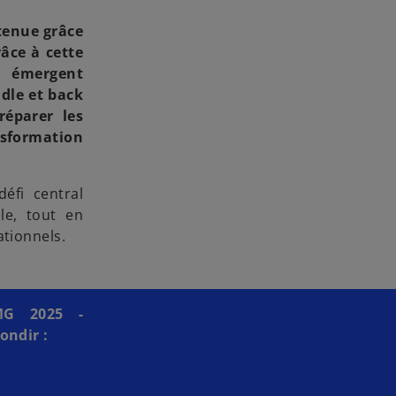
tenue
grâce
râce à cette
, émergent
ddle et back
réparer les
nsformation
éfi central
le, tout en
ationnels.
MG 2025 -
ondir :