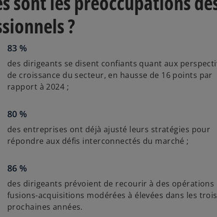
s sont les préoccupations de
l
sionnels ?
e
t
83 %
des dirigeants se disent confiants quant aux perspect
de croissance du secteur, en hausse de 16 points par
rapport à 2024 ;
80 %
des entreprises ont déjà ajusté leurs stratégies pour
répondre aux défis interconnectés du marché ;
86 %
des dirigeants prévoient de recourir à des opérations
fusions-acquisitions modérées à élevées dans les troi
prochaines années.