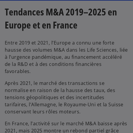
u
v
Tendances M&A 2019–2025 en
e
Europe et en France
l
o
n
Entre 2019 et 2021, l’Europe a connu une forte
g
hausse des volumes M&A dans les Life Sciences, liée
l
à l’urgence pandémique, au financement accéléré
e
de la R&D et à des conditions financières
t
favorables.
Après 2021, le marché des transactions se
normalise en raison de la hausse des taux, des
tensions géopolitiques et des incertitudes
tarifaires, l’Allemagne, le Royaume-Uni et la Suisse
conservant leurs rôles moteurs.
En France, l’activité sur le marché M&A baisse après
2021, mais 2025 montre un rebond partiel grâce