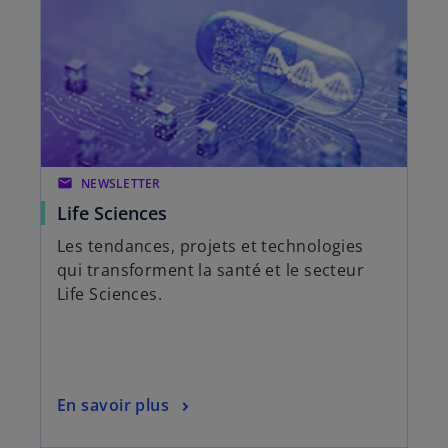
u
g
n
l
n
e
o
t
u
v
e
l
email
NEWSLETTER
o
Life Sciences
n
g
Les tendances, projets et technologies
l
qui transforment la santé et le secteur
e
Life Sciences.
t
En savoir plus