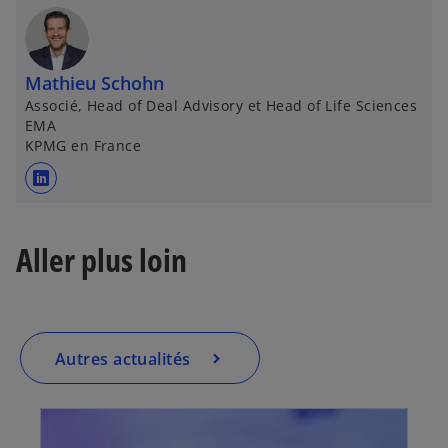
o
u
v
Mathieu Schohn
r
Associé, Head of Deal Advisory et Head of Life Sciences
e
EMA
d
KPMG en France
a
n
s
s
’
u
o
Aller plus loin
n
u
n
v
o
r
u
e
v
d
Autres actualités
e
a
l
n
o
s
n