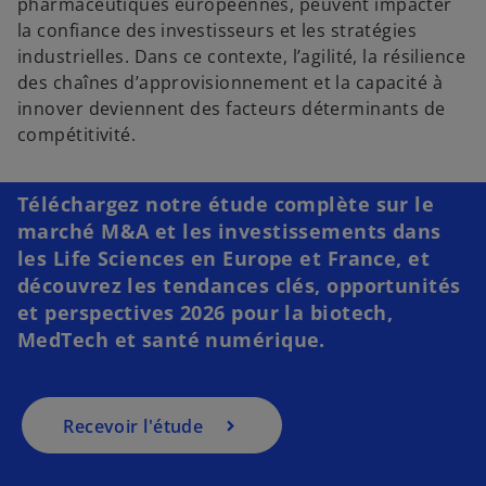
pharmaceutiques européennes, peuvent impacter
la confiance des investisseurs et les stratégies
industrielles. Dans ce contexte, l’agilité, la résilience
des chaînes d’approvisionnement et la capacité à
s
innover deviennent des facteurs déterminants de
’
compétitivité.
o
u
v
Téléchargez notre étude complète sur le
r
marché M&A et les investissements dans
e
les Life Sciences en Europe et France, et
d
découvrez les tendances clés, opportunités
a
et perspectives 2026 pour la biotech,
n
MedTech et santé numérique.
s
u
n
Recevoir l'étude
n
o