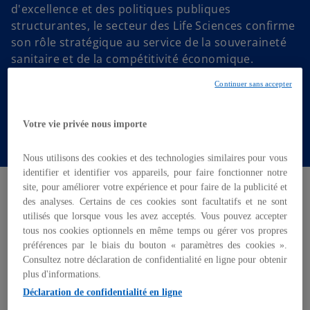
d'excellence et des politiques publiques
structurantes, le secteur des Life Sciences confirme
son rôle stratégique au service de la souveraineté
sanitaire et de la compétitivité économique.
Décryptage des principaux enseignements de cette
Continuer sans accepter
étude, à l’heure où les stratégies d’investissement,
de partenariats et de croissance externe se
Votre vie privée nous importe
redéfinissent.
Nous utilisons des cookies et des technologies similaires pour vous
identifier et identifier vos appareils, pour faire fonctionner notre
L'essentiel
site, pour améliorer votre expérience et pour faire de la publicité et
des analyses. Certains de ces cookies sont facultatifs et ne sont
utilisés que lorsque vous les avez acceptés. Vous pouvez accepter
tous nos cookies optionnels en même temps ou gérer vos propres
Dans un contexte de transformation rapide des
préférences par le biais du bouton « paramètres des cookies ».
systèmes de santé, le secteur européen et français
Consultez notre déclaration de confidentialité en ligne pour obtenir
des Sciences de la vie affiche
une dynamique
plus d'informations.
globalement positive
. L’activité M&A reste
Déclaration de confidentialité en ligne
modérée mais soutenue par des acquisitions