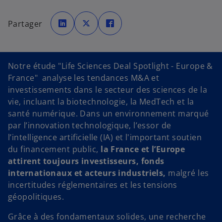
s
s
s
’
’
’
Partager
o
o
o
u
u
u
v
v
v
r
r
r
e
e
e
d
d
d
a
a
a
Notre étude "Life Sciences Deal Spotlight - Europe &
n
n
n
s
s
s
France" analyse les tendances M&A et
u
u
u
n
n
n
investissements dans le secteur des sciences de la
n
n
n
o
o
o
vie, incluant la biotechnologie, la MedTech et la
u
u
u
v
v
v
santé numérique. Dans un environnement marqué
e
e
e
l
l
l
par l’innovation technologique, l’essor de
o
o
o
n
n
n
l’intelligence artificielle (IA) et l'important soutien
g
g
g
l
l
l
du financement public,
la France et l’Europe
e
e
e
t
t
t
attirent toujours investisseurs, fonds
internationaux et acteurs industriels,
malgré les
incertitudes réglementaires et les tensions
géopolitiques.
Grâce à des fondamentaux solides, une recherche