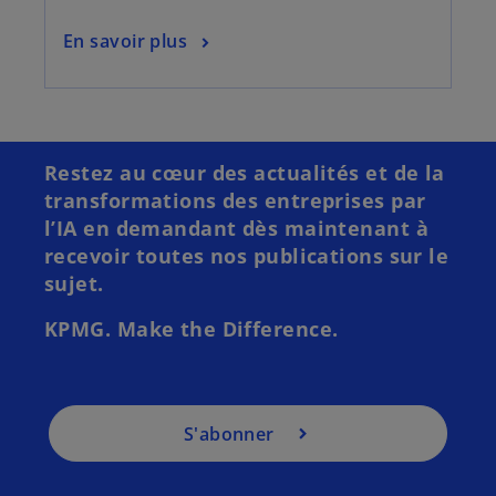
En savoir plus
s
’
o
Restez au cœur des actualités et de la
u
transformations des entreprises par
v
l’IA en demandant dès maintenant à
r
recevoir toutes nos publications sur le
e
sujet.
d
a
KPMG. Make the Difference.
n
s
u
n
S'abonner
n
o