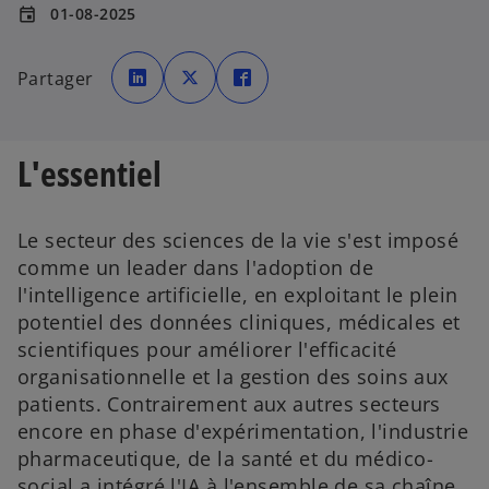
01-08-2025
event
s
s
s
’
’
’
Partager
o
o
o
u
u
u
v
v
v
r
r
r
e
e
e
d
d
d
L'essentiel
a
a
a
n
n
n
s
s
s
u
u
u
n
n
n
n
n
n
Le secteur des sciences de la vie s'est imposé
o
o
o
u
u
u
comme un leader dans l'adoption de
v
v
v
e
e
e
l'intelligence artificielle, en exploitant le plein
l
l
l
o
o
o
potentiel des données cliniques, médicales et
n
n
n
g
g
g
l
l
l
scientifiques pour améliorer l'efficacité
e
e
e
t
t
t
organisationnelle et la gestion des soins aux
patients. Contrairement aux autres secteurs
encore en phase d'expérimentation, l'industrie
pharmaceutique, de la santé et du médico-
social a intégré l'IA à l'ensemble de sa chaîne