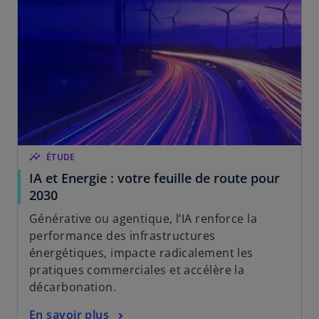
o
u
n
n
g
n
l
o
e
u
t
v
e
l
o
insights
ÉTUDE
n
IA et Energie : votre feuille de route pour
g
2030
l
e
Générative ou agentique, l’IA renforce la
t
performance des infrastructures
énergétiques, impacte radicalement les
pratiques commerciales et accélère la
décarbonation.
En savoir plus