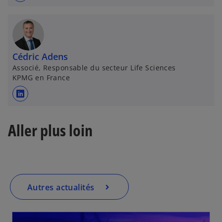
’
o
u
v
Cédric Adens
r
Associé, Responsable du secteur Life Sciences
e
KPMG en France
d
a
s
n
’
s
o
Aller plus loin
u
u
n
v
n
r
o
e
u
d
Autres actualités
v
a
e
n
l
s