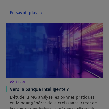
En savoir plus
insights
ÉTUDE
Vers la banque intelligente ?
L'étude KPMG analyse les bonnes pratiques
en IA pour générer de la croissance, créer de
la valeur et optimiser l'expérience clients du