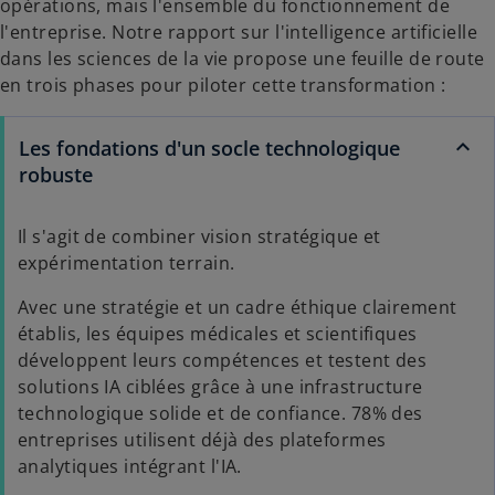
opérations, mais l'ensemble du fonctionnement de
a
l'entreprise. Notre rapport sur l'intelligence artificielle
n
dans les sciences de la vie propose une feuille de route
s
en trois phases pour piloter cette transformation :
u
n
Les fondations d'un socle technologique
n
robuste
o
u
v
Il s'agit de combiner vision stratégique et
e
expérimentation terrain.
l
Avec une stratégie et un cadre éthique clairement
o
établis, les équipes médicales et scientifiques
n
développent leurs compétences et testent des
g
solutions IA ciblées grâce à une infrastructure
l
technologique solide et de confiance. 78% des
e
entreprises utilisent déjà des plateformes
t
analytiques intégrant l'IA.