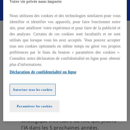
Votre vie privée nous importe
Recevoir le rapport
n
o
Nous utilisons des cookies et des technologies similaires pour vous
u
identifier et identifier vos appareils, pour faire fonctionner notre
Les chiffres sont éloquents :
v
site, pour améliorer votre expérience et pour faire de la publicité et
e
des analyses. Certains de ces cookies sont facultatifs et ne sont
97%
l
utilisés que lorsque vous les avez acceptés. Vous pouvez accepter
tous nos cookies optionnels en même temps ou gérer vos propres
o
des entreprises ont déjà réalisé des
préférences par le biais du bouton « paramètres des cookies ».
n
améliorations de leurs performances
Consultez notre déclaration de confidentialité en ligne pour obtenir
g
opérationnelles grâce à l'IA,
plus d'informations.
l
Déclaration de confidentialité en ligne
e
73%
t
constatent des gains d'efficacité
Autoriser tous les cookies
significatifs,
Plus révélateur encore, 69%
Paramétrer les cookies
des organisations ont une vision
stratégique très claire du rôle que jouera
l'IA dans les 5 prochaines années.