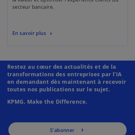
secteur bancaire.
En savoir plus
s
’
o
u
Restez au cœur des actualités et de la
v
transformations des entreprises par l’IA
r
en demandant dès maintenant à recevoir
e
toutes nos publications sur le sujet.
d
a
KPMG. Make the Difference.
n
s
u
n
S'abonner
n