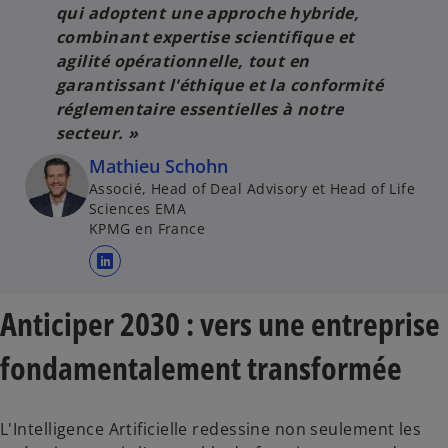
qui adoptent une approche hybride,
combinant expertise scientifique et
agilité opérationnelle, tout en
garantissant l'éthique et la conformité
réglementaire essentielles à notre
secteur. »
Mathieu Schohn
Associé, Head of Deal Advisory et Head of Life
Sciences EMA
KPMG en France
s
’
Anticiper 2030 : vers une entreprise
o
u
fondamentalement transformée
v
r
e
L'Intelligence Artificielle redessine non seulement les
d