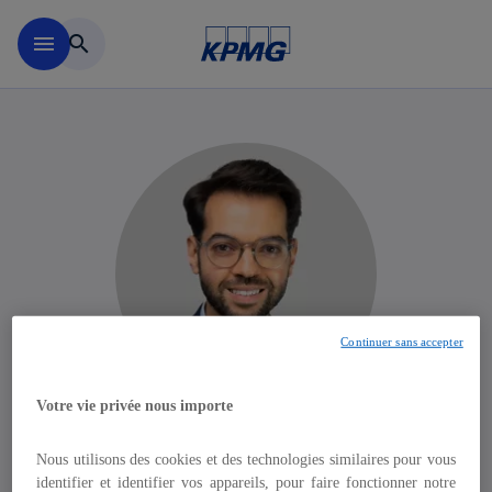
Aller à la navigation
menu
search
Continuer sans accepter
Votre vie privée nous importe
Sergio Fernandes
Nous utilisons des cookies et des technologies similaires pour vous
identifier et identifier vos appareils, pour faire fonctionner notre