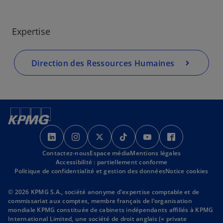
Expertise
Direction des Ressources Humaines
s
s
s
s
s
s
’
’
’
’
’
’
Contactez-nous
o
o
Espace média
o
Mentions légales
o
o
o
Accessibilité : partiellement conforme
u
u
u
u
u
u
Politique de confidentialité et gestion des données
Notice cookies
v
v
v
v
v
v
r
r
r
r
r
r
© 2026 KPMG S.A., société anonyme d'expertise comptable et de
commissariat aux comptes, membre français de l’organisation
e
e
e
e
e
e
mondiale KPMG constituée de cabinets indépendants affiliés à KPMG
d
d
d
d
d
d
International Limited, une société de droit anglais (« private