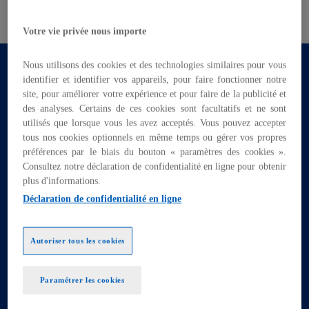
à un contexte métier et technologique spécifique.
Votre vie privée nous importe
La donnée client est aujourd’hui captée et utilisée
Nous utilisons des cookies et des technologies similaires pour vous
par de multiples points de contacts online et offline.
identifier et identifier vos appareils, pour faire fonctionner notre
Une CDP doit permettre de réconcilier ces données
site, pour améliorer votre expérience et pour faire de la publicité et
pour en constituer une vue unifiée qui pourra
des analyses. Certains de ces cookies sont facultatifs et ne sont
ensuite être distribuée à tous les systèmes qui en
utilisés que lorsque vous les avez acceptés. Vous pouvez accepter
tirent de la valeur. En quelques mots une CDP est
tous nos cookies optionnels en même temps ou gérer vos propres
préférences par le biais du bouton « paramètres des cookies ».
une solution à même de collecter, réconcilier,
Consultez notre déclaration de confidentialité en ligne pour obtenir
segmenter et distribuer la donnée client.
plus d'informations.
Plus concrètement il s’agit donc :
Déclaration de confidentialité en ligne
De collecter la donnée, qu’elle provienne des
Autoriser tous les cookies
magasins physiques, des sites e-commerce, du
service après-vente, du programme de gestion
de la fidélité etc.
Paramétrer les cookies
De réconcilier la donnée client, c’est-à-dire