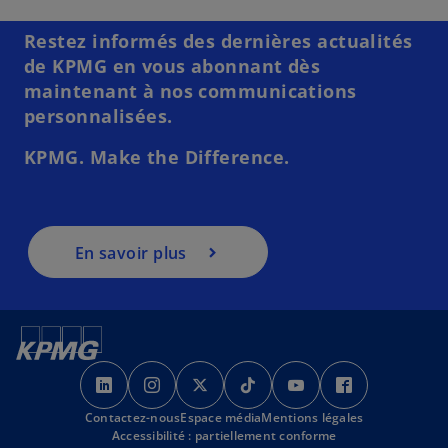
Restez informés des dernières actualités
de KPMG en vous abonnant dès
maintenant à nos communications
personnalisées.
KPMG. Make the Difference.
En savoir plus
s
s
s
s
s
s
’
’
’
’
’
’
Contactez-nous
o
o
Espace média
o
Mentions légales
o
o
o
Accessibilité : partiellement conforme
u
u
u
u
u
u