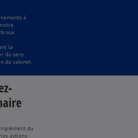
ignements à
 notre
mbreux
ant la
er du sens
in du cabinet.
ez-
haire
complément du
 nos actions