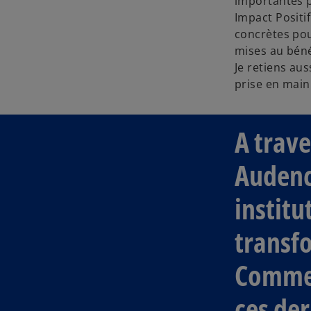
importantes p
Impact Positi
concrètes pou
mises au bénéf
Je retiens au
prise en main
A trave
Audenc
institu
transf
Commen
ces der