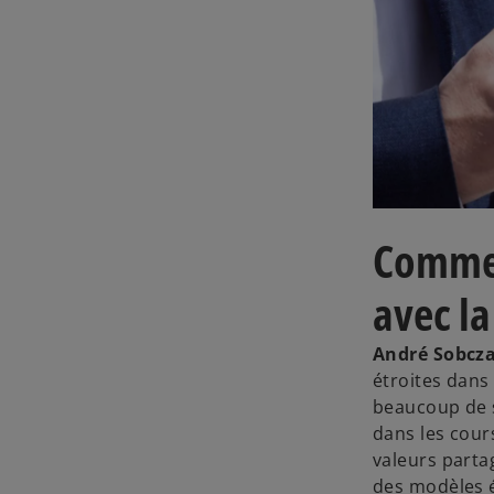
Commen
avec la
André Sobcza
étroites dans
beaucoup de s
dans les cours
valeurs part
des modèles 