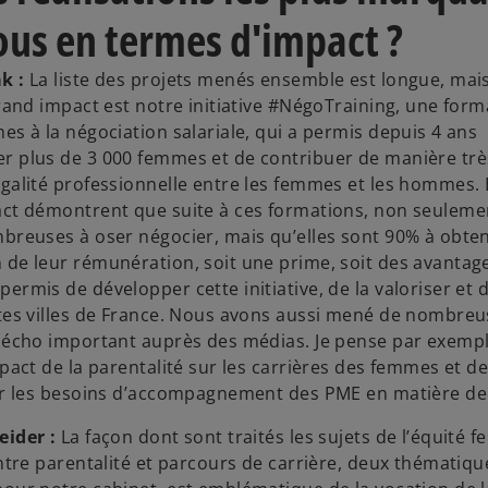
ous en termes d'impact ?
k :
La liste des projets menés ensemble est longue, mais 
grand impact est notre initiative #NégoTraining, une form
es à la négociation salariale, qui a permis depuis 4 ans
 plus de 3 000 femmes et de contribuer de manière trè
galité professionnelle entre les femmes et les hommes. E
ct démontrent que suite à ces formations, non seuleme
breuses à oser négocier, mais qu’elles sont 90% à obteni
de leur rémunération, soit une prime, soit des avantag
ermis de développer cette initiative, de la valoriser et 
tes villes de France. Nous avons aussi mené de nombre
 écho important auprès des médias. Je pense par exempl
mpact de la parentalité sur les carrières des femmes et
ur les besoins d’accompagnement des PME en matière de
eider :
La façon dont sont traités les sujets de l’équit
entre parentalité et parcours de carrière, deux thématiqu