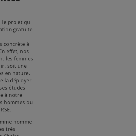
le projet qui
ation gratuite
s concrète à
n effet, nos
nt les femmes
r, soit une
es en nature.
de la déployer
uses études
e à notre
 des hommes ou
 RSE.
é femme-homme
es très