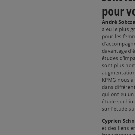
pour v
André Sobcza
a eu le plus 
pour les femm
d’accompagner
davantage d’é
études d’impa
sont plus nom
augmentation 
KPMG nous a p
dans différen
qui ont eu un
étude sur l’i
sur l’étude s
Cyprien Schn
et des liens 