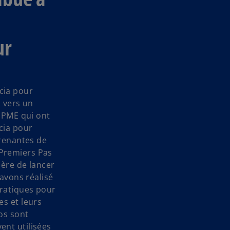
ur
cia pour
s vers un
e PME qui ont
cia pour
prenantes de
« Premiers Pas
ère de lancer
avons réalisé
pratiques pour
s et leurs
os sont
nt utilisées