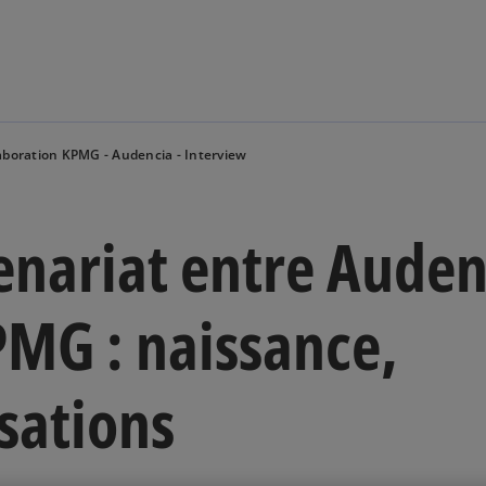
Aller à la navigation
aboration KPMG - Audencia - Interview
enariat entre Auden
PMG : naissance,
isations