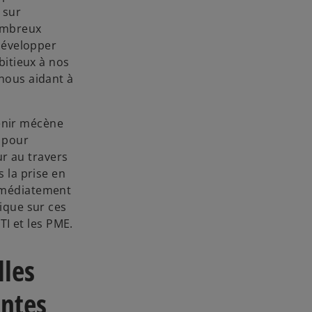
 sur
nombreux
 développer
bitieux à nos
nous aidant à
enir mécène
s pour
ur au travers
 la prise en
immédiatement
ique sur ces
TI et les PME.
lles
antes