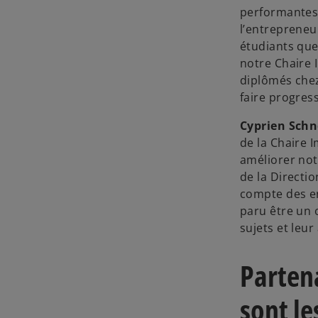
performantes 
l’entrepreneu
étudiants que
notre Chaire 
diplômés chez
faire progress
Cyprien Schn
de la Chaire I
améliorer notr
de la Directi
compte des e
paru être un 
sujets et leur
Partena
sont le