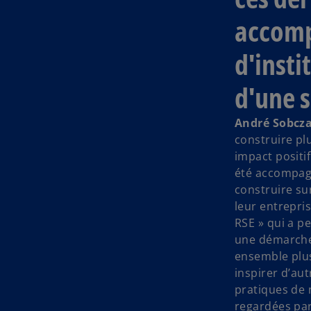
accomp
d'insti
d'une s
André Sobcza
construire pl
impact positi
été accompagn
construire su
leur entrepris
RSE » qui a p
une démarche 
ensemble plus
inspirer d’au
pratiques de 
regardées par