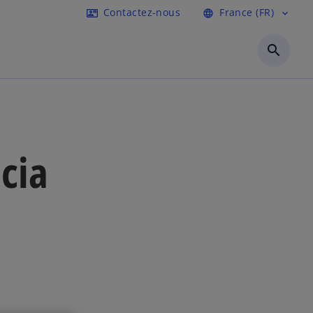
Contactez-nous
France (FR)
contact_mail
language
expand_more
search
cia