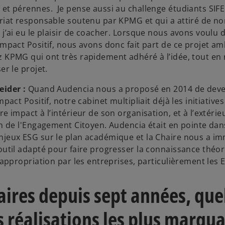
et pérennes. Je pense aussi au challenge étudiants SIFE
riat responsable soutenu par KPMG et qui a attiré de 
 j’ai eu le plaisir de coacher. Lorsque nous avons voulu
Impact Positif, nous avons donc fait part de ce projet am
 KPMG qui ont très rapidement adhéré à l’idée, tout en 
er le projet.
eider :
Quand Audencia nous a proposé en 2014 de dev
mpact Positif, notre cabinet multipliait déjà les initiative
e impact à l’intérieur de son organisation, et à l’extérie
on de l'Engagement Citoyen. Audencia était en pointe dans
njeux ESG sur le plan académique et la Chaire nous a 
outil adapté pour faire progresser la connaissance théor
 appropriation par les entreprises, particulièrement les E
ires depuis sept années, que
s réalisations les plus marqu