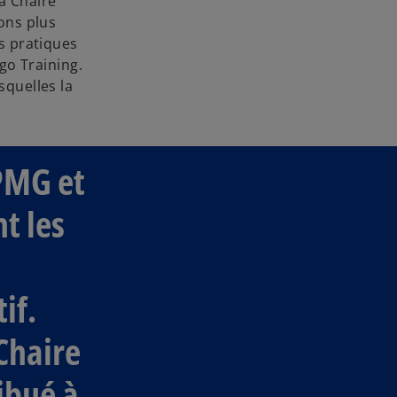
a Chaire
ons plus
s pratiques
go Training.
squelles la
KPMG et
t les
if.
Chaire
ibué à