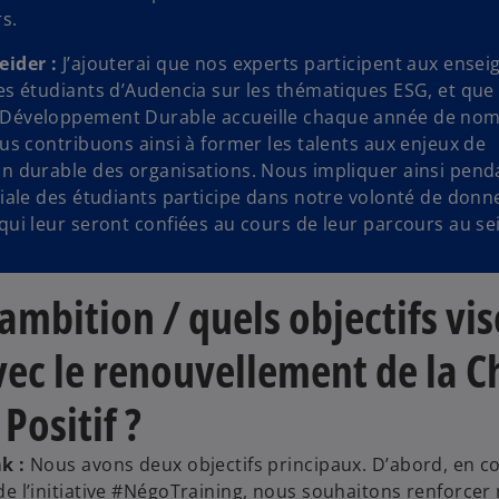
s.
eider :
J’ajouterai que nos experts participent aux ense
es étudiants d’Audencia sur les thématiques ESG, et que
Développement Durable accueille chaque année de no
ous contribuons ainsi à former les talents aux enjeux de
n durable des organisations. Nous impliquer ainsi pend
tiale des étudiants participe dans notre volonté de donn
qui leur seront confiées au cours de leur parcours au se
ambition / quels objectifs vis
ec le renouvellement de la C
Positif ?
k :
Nous avons deux objectifs principaux. D’abord, en 
e l’initiative #NégoTraining, nous souhaitons renforcer