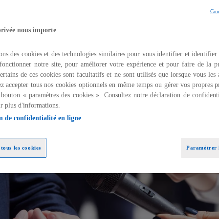
Con
s la double interview de Cyprien Schneider, A
Andre Sobczak, Délégué Général RSE d'Audencia,
privée nous importe
iques.
ons des cookies et des technologies similaires pour vous identifier et identifier
s
s
fonctionner notre site, pour améliorer votre expérience et pour faire de la pu
vril 2022
’
’
Partager
ertains de ces cookies sont facultatifs et ne sont utilisés que lorsque vous les
o
o
u
u
z accepter tous nos cookies optionnels en même temps ou gérer vos propres p
v
v
r
r
 bouton « paramètres des cookies ». Consultez notre déclaration de confidenti
e
e
d
d
r plus d'informations.
a
a
n
n
n de confidentialité en ligne
s
s
u
u
n
n
n
n
o
o
tous les cookies
Paramétrer l
u
u
v
v
e
e
l
l
o
o
n
n
g
g
l
l
e
e
t
t