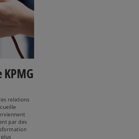
de KPMG
es relations
cueille
terviennent
uent par des
nsformation
 plus