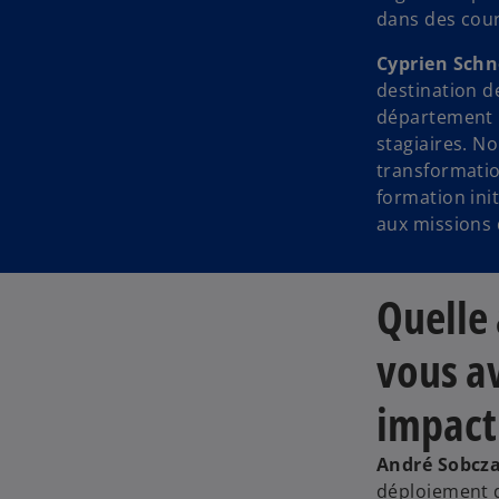
dans des cour
Cyprien Schn
destination d
département 
stagiaires. N
transformatio
formation ini
aux missions 
Quelle 
vous av
impact 
André Sobcza
déploiement d