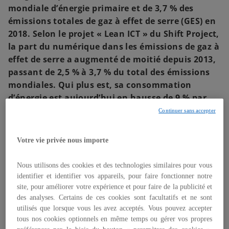
mondiale d’énergie primaire et de 3,7 % des
émissions totales de gaz à effet de serre (GES) en
2018. Selon le projet « Lean ICT » du Shift Project,
la part du numérique dans les émissions de gaz à
effet de serre a augmenté de moitié depuis 2013,
passant de 2,5 % à 3,7 % du total des émissions
mondiales. Qui plus est, sa consommation
d’énergie est aujourd’hui en hausse de 9 % par
an.
Continuer sans accepter
Si l’on se penche sur le cas français, la
Votre vie privée nous importe
consommation électrique du numérique
hexagonal a été de l’ordre de 40 TWh d’électricité
Nous utilisons des cookies et des technologies similaires pour vous
en 2019, soit environ 8,3 % de la consommation
identifier et identifier vos appareils, pour faire fonctionner notre
électrique totale (473 TWh selon RTE), selon
site, pour améliorer votre expérience et pour faire de la publicité et
l’étude « iNum », publiée en juin 2020 par des
des analyses. Certains de ces cookies sont facultatifs et ne sont
experts indépendants appartenant au collectif
utilisés que lorsque vous les avez acceptés. Vous pouvez accepter
tous nos cookies optionnels en même temps ou gérer vos propres
GreenIT.fr.