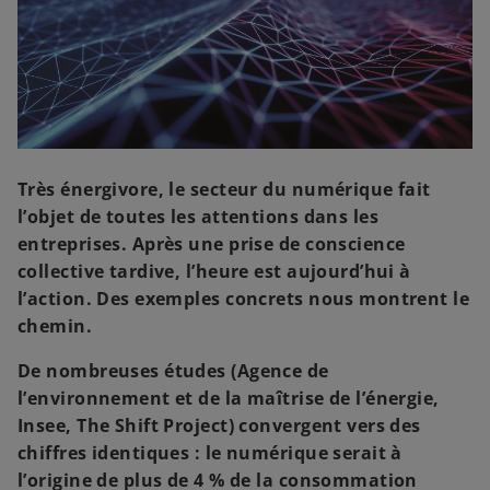
u
u
u
n
n
n
n
n
n
o
o
o
u
u
u
v
v
v
e
e
e
l
l
l
o
o
o
n
n
n
g
g
g
l
l
l
e
e
e
t
t
t
Très énergivore, le secteur du numérique fait
l’objet de toutes les attentions dans les
entreprises. Après une prise de conscience
collective tardive, l’heure est aujourd’hui à
l’action. Des exemples concrets nous montrent le
chemin.
De nombreuses études (Agence de
l’environnement et de la maîtrise de l’énergie,
Insee, The Shift Project) convergent vers des
chiffres identiques : le numérique serait à
l’origine de plus de 4 % de la consommation