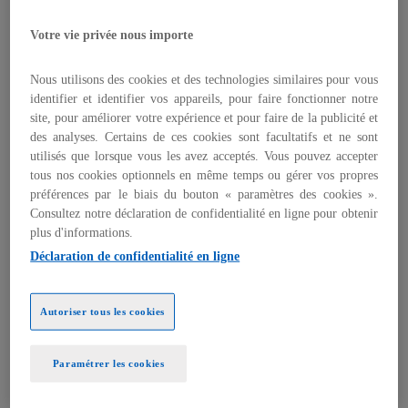
numérique ne sont pas soutenables
aujourd’hui. Pourtant, le numérique non
Votre vie privée nous importe
seulement est intimement lié aux
économies et aux organisations sociales du
Nous utilisons des cookies et des technologies similaires pour vous
XXIe siècle, mais contribue aussi à
identifier et identifier vos appareils, pour faire fonctionner notre
site, pour améliorer votre expérience et pour faire de la publicité et
améliorer les performances
des analyses. Certains de ces cookies sont facultatifs et ne sont
environnementales de très nombreux
utilisés que lorsque vous les avez acceptés. Vous pouvez accepter
secteurs. Il est donc urgent d’orienter la
tous nos cookies optionnels en même temps ou gérer vos propres
conception et les usages du numérique
préférences par le biais du bouton « paramètres des cookies ».
vers des modèles plus sobres et efficients,
Consultez notre déclaration de confidentialité en ligne pour obtenir
véritablement utiles, à rebours d’une
plus d'informations.
tendance à l’hyperconnexion encore peu
Déclaration de confidentialité en ligne
questionnée. C’est la promesse du
numérique low tech.
Autoriser tous les cookies
La nouvelle de la victoire fit le tour du monde. Le 27
Paramétrer les cookies
mai 2017, le programme d’intelligence artificielle
AlphaGo de la société américaine DeepMind battait