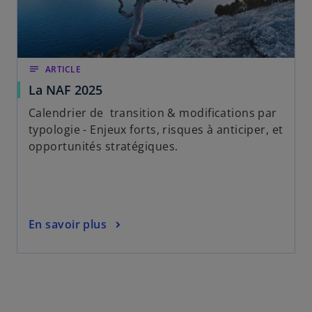
n
g
l
e
t
notes
ARTICLE
La NAF 2025
Calendrier de transition & modifications par
typologie - Enjeux forts, risques à anticiper, et
opportunités stratégiques.
En savoir plus