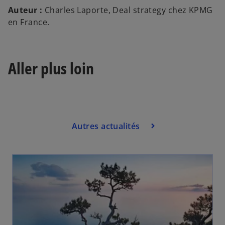
o
Auteur :
Charles Laporte,
Deal strategy chez KPMG
u
en France.
v
r
e
Aller plus loin
d
a
n
s
u
Autres actualités
n
n
o
u
v
e
l
o