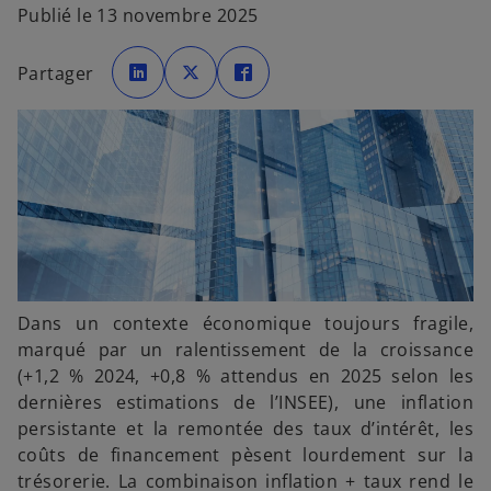
Publié le 13 novembre 2025
s
s
s
’
’
’
Partager
o
o
o
u
u
u
v
v
v
r
r
r
e
e
e
d
d
d
a
a
a
n
n
n
s
s
s
u
u
u
n
n
n
n
n
n
o
o
o
u
u
u
v
v
v
e
e
e
l
l
l
o
o
o
n
n
n
Dans un contexte économique toujours fragile,
g
g
g
l
l
l
marqué par un ralentissement de la croissance
e
e
e
t
t
t
(+1,2 % 2024, +0,8 % attendus en 2025 selon les
dernières estimations de l’INSEE), une inflation
persistante et la remontée des taux d’intérêt, les
coûts de financement pèsent lourdement sur la
trésorerie. La combinaison inflation + taux rend le