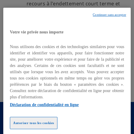
recours à l’endettement court terme et
préserve la capacité d’investissement ;
Continuer sans accepter
Mal piloté
Votre vie privée nous importe
le BFR se transforme en facteur de
risque, pesant sur la trésorerie et la
performance opérationnelle.
Nous utilisons des cookies et des technologies similaires pour vous
identifier et identifier vos appareils, pour faire fonctionner notre
Notre analyse s’appuie sur un panel de
plus de 400
site, pour améliorer votre expérience et pour faire de la publicité et
des analyses. Certains de ces cookies sont facultatifs et ne sont
sociétés cotées françaises, sur la période 2020-
utilisés que lorsque vous les avez acceptés. Vous pouvez accepter
2024,
et propose un éclairage sectoriel et par taille
tous nos cookies optionnels en même temps ou gérer vos propres
d’entreprise pour identifier
les tendances de fond
préférences par le biais du bouton « paramètres des cookies ».
et
les leviers d’optimisation du BFR.
Consultez notre déclaration de confidentialité en ligne pour obtenir
plus d'informations.
Déclaration de confidentialité en ligne
Le BFR en France : évolution et
analyse des délais
Autoriser tous les cookies