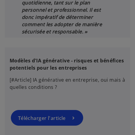
quotidienne, tant sur le plan
o
personnel et professionnel. Il est
u
donc impératif de déterminer
v
comment les adopter de manière
e
s
sécurisée et responsable.
»
l
’
o
o
n
u
g
v
Modèles d'IA générative - risques et bénéfices
l
r
potentiels pour les entreprises
e
e
t
d
[#Article] IA générative en entreprise, oui mais à
a
quelles conditions ?
n
s
u
n
Télécharger l'article
n
o