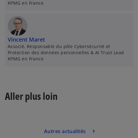
KPMG en France
d
a
n
s
u
Vincent Maret
n
Associé, Responsable du pôle Cybersécurité et
n
Protection des données personnelles & AI Trust Lead
o
KPMG en France
u
v
e
l
Aller plus loin
o
n
g
l
e
Autres actualités
t