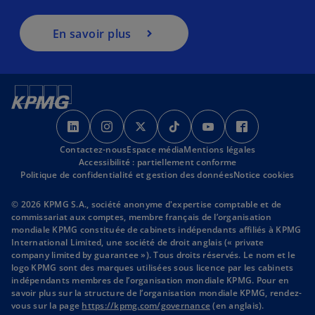
En savoir plus
s
s
s
s
s
s
’
’
’
’
’
’
Contactez-nous
o
o
Espace média
o
Mentions légales
o
o
o
Accessibilité : partiellement conforme
u
u
u
u
u
u
Politique de confidentialité et gestion des données
Notice cookies
v
v
v
v
v
v
r
r
r
r
r
r
© 2026 KPMG S.A., société anonyme d'expertise comptable et de
commissariat aux comptes, membre français de l’organisation
e
e
e
e
e
e
mondiale KPMG constituée de cabinets indépendants affiliés à KPMG
d
d
d
d
d
d
International Limited, une société de droit anglais (« private
a
a
a
a
a
a
company limited by guarantee »). Tous droits réservés. Le nom et le
logo KPMG sont des marques utilisées sous licence par les cabinets
n
n
n
n
n
n
indépendants membres de l’organisation mondiale KPMG. Pour en
s
s
s
s
s
s
savoir plus sur la structure de l’organisation mondiale KPMG, rendez-
u
u
u
u
u
u
s
vous sur la page
https://kpmg.com/governance
(en anglais).