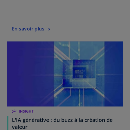
En savoir plus
insights
INSIGHT
L'IA générative : du buzz à la création de
valeur