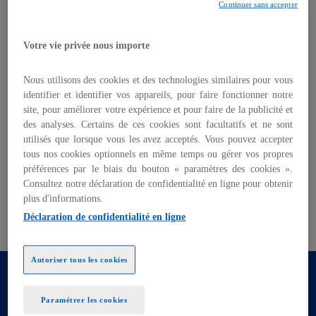
Continuer sans accepter
L'IA générative a capté du jour au
lendemain l'attention du public pour sa
capacité à produire des contenus, en
Votre vie privée nous importe
particulier depuis novembre 2022, lorsque
l'entreprise OpenAI a mis à disposition au
Nous utilisons des cookies et des technologies similaires pour vous
identifier et identifier vos appareils, pour faire fonctionner notre
grand public ChatGPT. Son usage s'est
site, pour améliorer votre expérience et pour faire de la publicité et
développé à une vitesse phénoménale : en
des analyses. Certains de ces cookies sont facultatifs et ne sont
à peine deux mois, ChatGPT a rassemblé
utilisés que lorsque vous les avez acceptés. Vous pouvez accepter
une base de plus de 100 millions
tous nos cookies optionnels en même temps ou gérer vos propres
d'utilisateurs, là où Facebook avait mis
préférences par le biais du bouton « paramètres des cookies ».
Consultez notre déclaration de confidentialité en ligne pour obtenir
1
près de cinq ans pour y parvenir.
plus d'informations.
Déclaration de confidentialité en ligne
Autoriser tous les cookies
À travers la série d'articles suivante, nous
analysons les enjeux que pose l'émergence rapide
Paramétrer les cookies
des IA génératives pour les entreprises. Nous