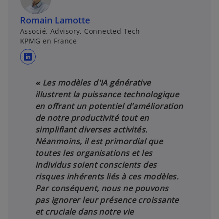
Romain Lamotte
Associé, Advisory, Connected Tech
KPMG en France
s
’
«
Les modèles d'IA générative
o
illustrent la puissance technologique
u
en offrant un potentiel d'amélioration
v
de notre productivité tout en
r
simplifiant diverses activités.
e
Néanmoins, il est primordial que
d
toutes les organisations et les
a
individus soient conscients des
n
risques inhérents liés à ces modèles.
s
Par conséquent, nous ne pouvons
u
pas ignorer leur présence croissante
n
et cruciale dans notre vie
n