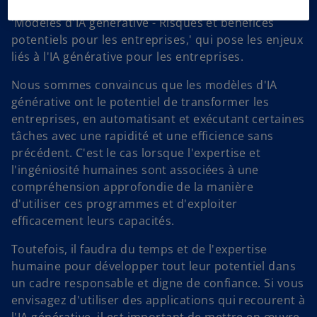
initions cette série avec ce premier rapport intitulé
'Modèles d'IA générative - Risques et bénéfices
potentiels pour les entreprises,' qui pose les enjeux
liés à l'IA générative pour les entreprises.
Nous sommes convaincus que les modèles d'IA
générative ont le potentiel de transformer les
entreprises, en automatisant et exécutant certaines
tâches avec une rapidité et une efficience sans
précédent. C'est le cas lorsque l'expertise et
l'ingéniosité humaines sont associées à une
compréhension approfondie de la manière
d'utiliser ces programmes et d'exploiter
efficacement leurs capacités.
Toutefois, il faudra du temps et de l'expertise
humaine pour développer tout leur potentiel dans
un cadre responsable et digne de confiance. Si vous
envisagez d'utiliser des applications qui recourent à
l'IA générative, il est important de mettre en œuvre