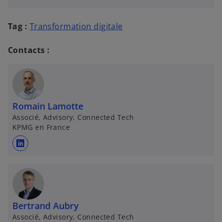
u
v
e
Tag :
Transformation digitale
l
o
Contacts :
n
g
l
e
Romain Lamotte
t
Associé, Advisory, Connected Tech
KPMG en France
s
’
o
u
v
Bertrand Aubry
r
Associé, Advisory, Connected Tech
e