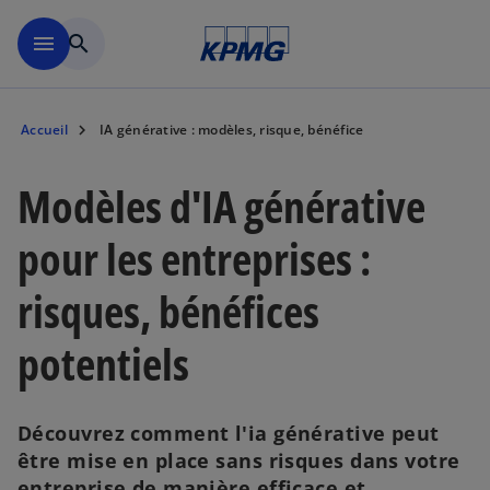
Aller à la navigation
menu
search
Accueil
IA générative : modèles, risque, bénéfice
Modèles d'IA générative
pour les entreprises :
risques, bénéfices
potentiels
Découvrez comment l'ia générative peut
être mise en place sans risques dans votre
entreprise de manière efficace et