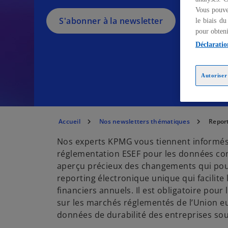
Vous pouve
S'abonner à la newsletter
le biais du
pour obteni
Déclaratio
Autoriser 
Accueil
Nos newsletters thématiques
Report
Nos experts KPMG vous tiennent informés d
réglementation ESEF pour les données comp
aperçu précieux des changements qui pour
reporting électronique unique qui facilite 
financiers annuels. Il est obligatoire pou
sur les marchés réglementés de l’Union eu
données de durabilité des entreprises sou