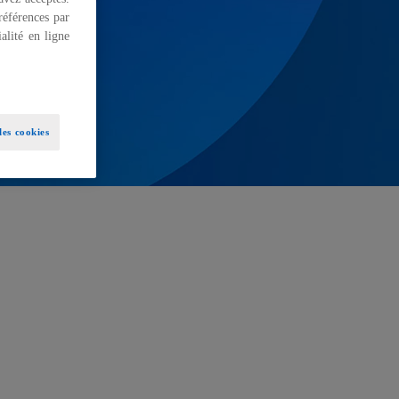
références par
alité en ligne
es cookies