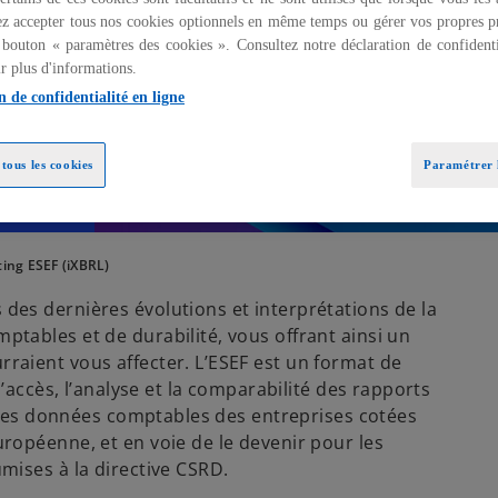
z accepter tous nos cookies optionnels en même temps ou gérer vos propres p
 bouton « paramètres des cookies ». Consultez notre déclaration de confidenti
r plus d'informations.
n de confidentialité en ligne
tous les cookies
Paramétrer l
ing ESEF (iXBRL)
es dernières évolutions et interprétations de la
tables et de durabilité, vous offrant ainsi un
raient vous affecter. L’ESEF est un format de
l’accès, l’analyse et la comparabilité des rapports
r les données comptables des entreprises cotées
ropéenne, et en voie de le devenir pour les
mises à la directive CSRD.