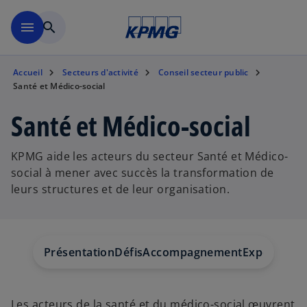
Aller à la navigation
menu
search
Accueil
Secteurs d'activité
Conseil secteur public
Santé et Médico-social
Santé et Médico-social
KPMG aide les acteurs du secteur Santé et Médico-
social à mener avec succès la transformation de
leurs structures et de leur organisation.
Présentation
Défis
Accompagnement
Expertise
Ac
Les acteurs de la santé et du médico-social œuvrent