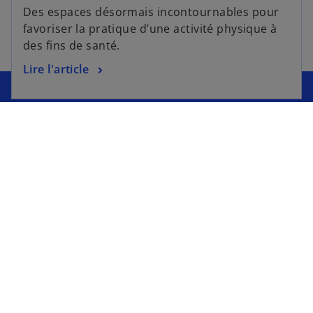
Des espaces désormais incontournables pour
favoriser la pratique d’une activité physique à
des fins de santé.
Lire l'article
Envie de façonner votre avenir
professionnel au sein de KPMG ? Faites le
choix d’un environnement qui fait la
différence, propice à l’épanouissement des
équipes où chacun peut trouver sa place et
nourrir ses envies.
Rejoignez-nous