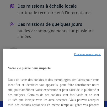
Des missions à échelle locale
sur tout le territoire et à l’international
Des missions de quelques jours
ou des accompagnements sur plusieurs
années
Cyrille Billaud
Continuer sans accepter
Associé, Secteur Public, Responsable du
secteur Santé et Médico-social
KPMG en France
Votre vie privée nous importe
Jean-Marie Pichavant
Nous utilisons des cookies et des technologies similaires pour vous
Directeur en charge de l’activité autonomie /
identifier et identifier vos appareils, pour faire fonctionner notre
santé publique
site, pour améliorer votre expérience et pour faire de la publicité et
KPMG en France
des analyses. Certains de ces cookies sont facultatifs et ne sont
utilisés que lorsque vous les avez acceptés. Vous pouvez accepter
tous nos cookies optionnels en même temps ou gérer vos propres