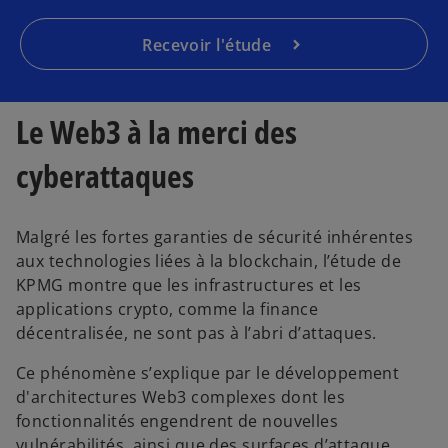
u
n
Recevoir l'étude
n
o
u
Le Web3 à la merci des
v
e
cyberattaques
l
o
n
Malgré les fortes garanties de sécurité inhérentes
g
aux technologies liées à la blockchain, l’étude de
l
KPMG montre que les infrastructures et les
e
applications crypto, comme la finance
t
décentralisée, ne sont pas à l’abri d’attaques.
Ce phénomène s’explique par le développement
d'architectures Web3 complexes dont les
fonctionnalités engendrent de nouvelles
vulnérabilités, ainsi que des surfaces d’attaque