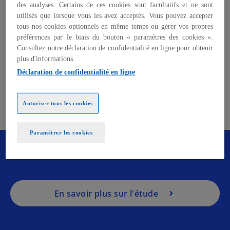
des analyses. Certains de ces cookies sont facultatifs et ne sont
dollars pendant le premier semestre 2022
utilisés que lorsque vous les avez acceptés. Vous pouvez accepter
- Ce montant correspond à une hausse de
tous nos cookies optionnels en même temps ou gérer vos propres
692% des montants dérobés via des
préférences par le biais du bouton « paramètres des cookies ».
piratages par rapport au premier semestre
Consultez notre déclaration de confidentialité en ligne pour obtenir
2021
plus d'informations.
- Face à cette menace croissante, KPMG ne
Déclaration de confidentialité en ligne
recense qu’entre 1 000 et 1500 spécialistes
capables de réaliser des audits de sécurité
s
Autoriser tous les cookies
crypto dans le monde aujourd’hui.
’
o
Paramétrer les cookies
u
Envie d'en savoir plus sur la Sécurité Web3
v
? Découvrez notre étude dès maintenant.
r
e
d
En savoir plus sur l'étude
a
n
s