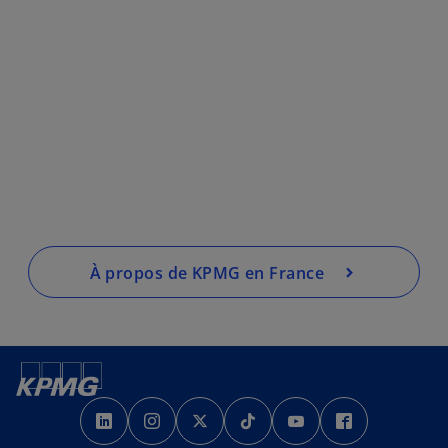
À propos de KPMG en France
s
s
s
s
s
s
’
’
’
’
’
’