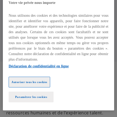
Votre vie privée nous importe
Directrice des Ressources Humaines et de
l'Expérience Talents, Membre du Comité
Nous utilisons des cookies et des technologies similaires pour vous
Exécutif
identifier et identifier vos appareils, pour faire fonctionner notre
site, pour améliorer votre expérience et pour faire de la publicité et
KPMG en France
des analyses. Certains de ces cookies sont facultatifs et ne sont
utilisés que lorsque vous les avez acceptés. Vous pouvez accepter
tous nos cookies optionnels en même temps ou gérer vos propres
préférences par le biais du bouton « paramètres des cookies ».
Consultez notre déclaration de confidentialité en ligne pour obtenir
s
plus d'informations.
’
Déclaration de confidentialité en ligne
o
u
Après plus de 25 années d’expérience dans les
v
Ressources Humaines au sein de plusieurs
Autoriser tous les cookies
r
grands groupes multidisciplinaires, en France et
e
dans le monde, tels que le groupe Adecco ou
Paramétrer les cookies
d
Accenture, Leslie Dehant rejoint en 2023 le comité
a
exécutif de KPMG en tant que Directrice des
n
ressources humaines et de l’expérience talent.