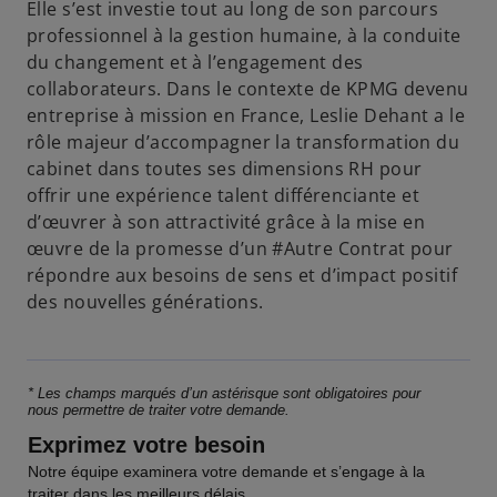
s
Elle s’est investie tout au long de son parcours
u
professionnel à la gestion humaine, à la conduite
n
du changement et à l’engagement des
n
collaborateurs. Dans le contexte de KPMG devenu
o
entreprise à mission en France, Leslie Dehant a le
u
rôle majeur d’accompagner la transformation du
v
cabinet dans toutes ses dimensions RH pour
e
offrir une expérience talent différenciante et
l
d’œuvrer à son attractivité grâce à la mise en
o
œuvre de la promesse d’un #Autre Contrat pour
n
répondre aux besoins de sens et d’impact positif
g
des nouvelles générations.
l
e
t