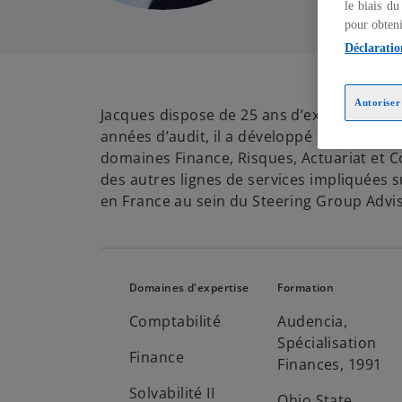
le biais du
pour obteni
Déclaratio
Autoriser 
Jacques dispose de 25 ans d’expérience sur
années d’audit, il a développé notre activ
domaines Finance, Risques, Actuariat et 
des autres lignes de services impliquées s
en France au sein du Steering Group Adv
Domaines d'expertise
Formation
Comptabilité
Audencia,
Spécialisation
Finance
Finances, 1991
Solvabilité II
Ohio State