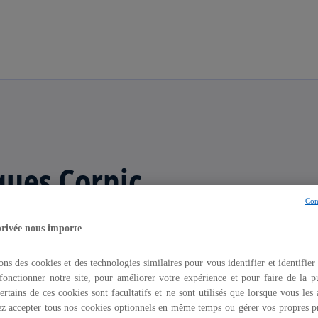
Aller à la navigation
ques Cornic
Con
é, Global Account Leader & Global FS
privée nous importe
en France
ons des cookies et des technologies similaires pour vous identifier et identifier
fonctionner notre site, pour améliorer votre expérience et pour faire de la pu
ertains de ces cookies sont facultatifs et ne sont utilisés que lorsque vous les
z accepter tous nos cookies optionnels en même temps ou gérer vos propres p