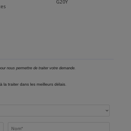
G20Y
ces