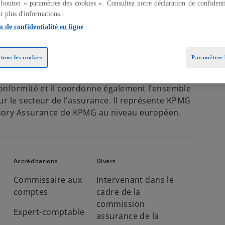
 bouton « paramètres des cookies ». Consultez notre déclaration de confidenti
r plus d'informations.
n de confidentialité en ligne
tous les cookies
Paramétrer l
 le secteur de l’assurance. Après plus de 15
ité de conseil dédiée au secteur assurance sur les
Conformité et il coordonne également l’ensemble
ur le secteur de l’assurance. Il représente KPMG
isory Assurance de KPMG au niveau européen.
Accréditations
Divers
Commissaire aux
Intervenant dans le
comptes
cadre de la
commission
Expert-comptable
assurance de la