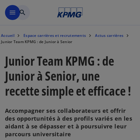
Aller à la navigation
menu
search
Accueil
Espace carrières et recrutements
Actus carrières
Junior Team KPMG : de Junior à Senior
Junior Team KPMG : de
Junior à Senior, une
recette simple et efficace !
Accompagner ses collaborateurs et offrir
des opportunités à des profils variés en les
aidant à se dépasser et à poursuivre leur
parcours universitaire