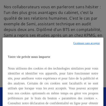
Nos collaborateurs vous en parleront sans hésiter :
l’un des plus gros avantages du cabinet, c’est la
qualité de ses relations humaines. C’est le cas par
exemple de Sami, assistant technique en audit
depuis deux ans. Diplômé d’un BTS en comptabilité,
Sami a repris ses études après un an chez KPMG, en
audit, et est aujourd’hui en alternance pour
Continuer sans accepter
atteindre son Bac +5 :
Votre vie privée nous importe
« L’ambiance chez KPMG n’a rien à voir
s
avec ce que j’ai connu avant. Ils
’
mettent tout en œuvre pour que l’on se
Nous utilisons des cookies et des technologies similaires pour vous
o
identifier et identifier vos appareils, pour faire fonctionner notre
sente bien et cette ambiance nous
u
site, pour améliorer votre expérience et pour faire de la publicité et
pousse vers l’avant. »
v
des analyses. Certains de ces cookies sont facultatifs et ne sont
utilisés que lorsque vous les avez acceptés. Vous pouvez accepter
r
Faites le choix de L'Autre Contrat et
tous nos cookies optionnels en même temps ou gérer vos propres
e
rejoignez un Cabinet à Mission qui œuvre
préférences par le biais du bouton « paramètres des cookies ».
d
pour un impact positif sur l’économie, les
Consultez notre déclaration de confidentialité en ligne pour obtenir