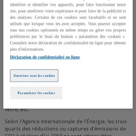
trois grands leviers : sobriété, politiques publiques
identifier et identifier vos appareils, pour faire fonctionner notre
ambitieuses et technologies.
site, pour améliorer votre expérience et pour faire de la publicité et
des analyses. Certains de ces cookies sont facultatifs et ne sont
Sur ce troisième volet, le rôle des industriels est en
utilisés que lorsque vous les avez acceptés. Vous pouvez accepter
tous nos cookies optionnels en même temps ou gérer vos propres
premier lieu de déployer le plus rapidement et le
préférences par le biais du bouton « paramètres des cookies ».
plus massivement possible les technologies
Consultez notre déclaration de confidentialité en ligne pour obtenir
matures permettant de décarboner leurs activités
plus d'informations.
et d’assurer la résilience des infrastructures et des
Déclaration de confidentialité en ligne
systèmes agricoles.
Leur second rôle est de contribuer à la maturation
Autoriser tous les cookies
et au passage à l’échelle des technologies dédiées
aux secteurs dits “difficiles à décarboner” : les
Paramétrer les cookies
transports lourds et de longue distance, les
secteurs industriels comme l’acier, le ciment, le
verre, etc.
Selon l’Agence Internationale de l'Énergie, les trois
quarts des réductions ou captures d’émissions de
CO2 à réaliser d’ici 2050 ne sont adressables