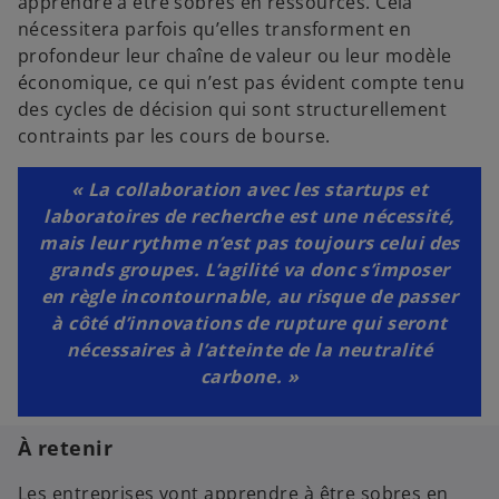
apprendre à être sobres en ressources. Cela
nécessitera parfois qu’elles transforment en
profondeur leur chaîne de valeur ou leur modèle
économique, ce qui n’est pas évident compte tenu
des cycles de décision qui sont structurellement
contraints par les cours de bourse.
« La collaboration avec les startups et
laboratoires de recherche est une nécessité,
mais leur rythme n’est pas toujours celui des
grands groupes. L’agilité va donc s’imposer
en règle incontournable, au risque de passer
à côté d’innovations de rupture qui seront
nécessaires à l’atteinte de la neutralité
carbone. »
À retenir
Les entreprises vont apprendre à être sobres en