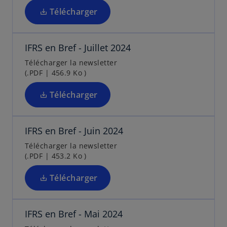
r
n
o
Télécharger
e
n
n
s
d
o
g
’
a
u
l
IFRS en Bref - Juillet 2024
o
n
v
e
u
Télécharger la newsletter
s
e
t
(.PDF | 456.9 Ko )
v
u
l
r
n
o
Télécharger
e
n
n
s
d
o
g
’
a
u
l
IFRS en Bref - Juin 2024
o
n
v
e
u
Télécharger la newsletter
s
e
t
(.PDF | 453.2 Ko )
v
u
l
r
n
o
Télécharger
e
n
n
s
d
o
g
’
a
u
l
IFRS en Bref - Mai 2024
o
n
v
e