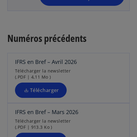
o
’
u
o
v
u
e
v
l
Numéros précédents
r
o
e
n
s
d
g
’
a
l
IFRS en Bref – Avril 2026
o
n
e
u
Télécharger la newsletter
s
t
(.PDF | 4,11 Mo )
v
u
r
n
Télécharger
e
n
s
d
o
’
a
u
IFRS en Bref – Mars 2026
o
n
v
u
Télécharger la newsletter
s
e
(.PDF | 913.3 Ko )
v
u
l
r
n