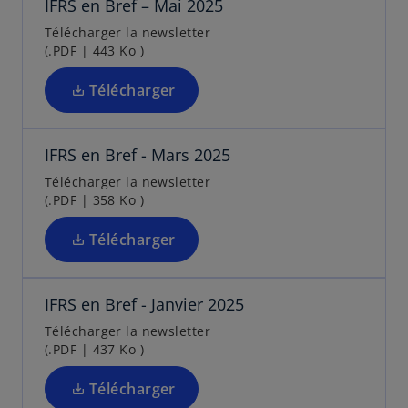
IFRS en Bref – Mai 2025
o
n
v
e
u
Télécharger la newsletter
s
e
t
(.PDF | 443 Ko )
v
u
l
r
n
o
Télécharger
e
n
n
s
d
o
g
’
a
u
l
IFRS en Bref - Mars 2025
o
n
v
e
u
Télécharger la newsletter
s
e
t
(.PDF | 358 Ko )
v
u
l
r
n
o
Télécharger
e
n
n
s
d
o
g
’
a
u
l
IFRS en Bref - Janvier 2025
o
n
v
e
u
Télécharger la newsletter
s
e
t
(.PDF | 437 Ko )
v
u
l
r
n
o
Télécharger
e
n
n