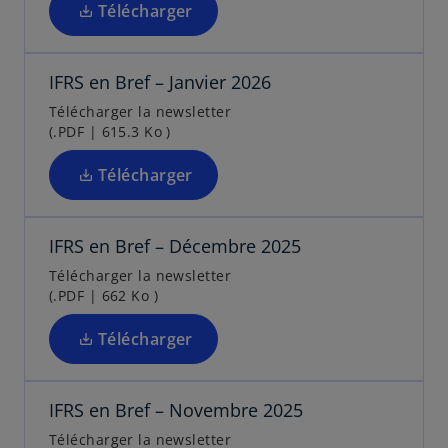
o
Télécharger
e
n
n
s
d
o
g
’
a
u
l
IFRS en Bref – Janvier 2026
o
n
v
e
u
Télécharger la newsletter
s
e
t
(.PDF | 615.3 Ko )
v
u
l
r
n
o
Télécharger
e
n
n
s
d
o
g
’
a
u
l
IFRS en Bref – Décembre 2025
o
n
v
e
u
Télécharger la newsletter
s
e
t
(.PDF | 662 Ko )
v
u
l
r
n
o
Télécharger
e
n
n
s
d
o
g
’
a
u
l
IFRS en Bref – Novembre 2025
o
n
v
e
u
Télécharger la newsletter
s
e