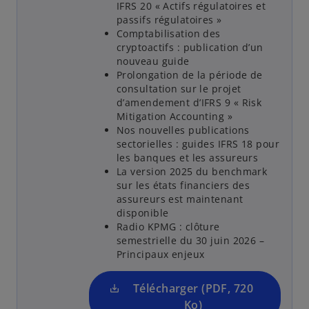
IFRS 20 « Actifs régulatoires et
passifs régulatoires »
Comptabilisation des
cryptoactifs : publication d’un
nouveau guide
Prolongation de la période de
s
consultation sur le projet
’
d’amendement d’IFRS 9 « Risk
o
Mitigation Accounting »
u
Nos nouvelles publications
sectorielles : guides IFRS 18 pour
v
les banques et les assureurs
r
La version 2025 du benchmark
e
sur les états financiers des
d
assureurs est maintenant
a
disponible
Radio KPMG : clôture
n
semestrielle du 30 juin 2026 –
s
Principaux enjeux
u
n
Télécharger (PDF, 720
n
Ko)
s