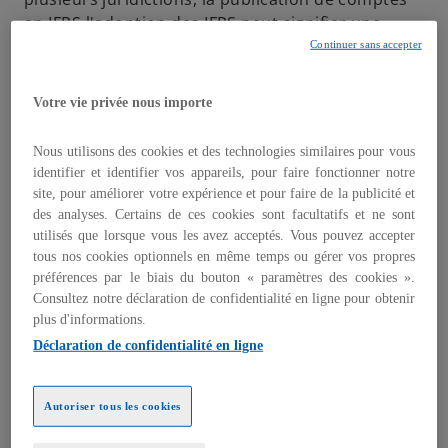
en IFRS l'adoption des IFRS peut signifier une
meilleure accessibilité aux marchés de capitaux
Continuer sans accepter
internationaux et une confiance accrue de la part
des investisseurs.
Votre vie privée nous importe
Cependant, l'application des IFRS n'est pas sans
Nous utilisons des cookies et des technologies similaires pour vous
défis. Il requiert une expertise spécifique pour
identifier et identifier vos appareils, pour faire fonctionner notre
naviguer dans le complexe paysage des normes
site, pour améliorer votre expérience et pour faire de la publicité et
comptables, interpréter correctement leurs
des analyses. Certains de ces cookies sont facultatifs et ne sont
implications et mettre en œuvre les changements
utilisés que lorsque vous les avez acceptés. Vous pouvez accepter
nécessaires dans les processus de reporting
tous nos cookies optionnels en même temps ou gérer vos propres
financier. De plus, avec l'introduction de
préférences par le biais du bouton « paramètres des cookies ».
Consultez notre déclaration de confidentialité en ligne pour obtenir
nouvelles normes et l'évolution constante des
plus d'informations.
interprétations existantes, rester à jour demande
Déclaration de confidentialité en ligne
un effort continu et significatif. Les entreprises
doivent donc non seulement se familiariser avec
les principes fondamentaux des IFRS mais aussi
Autoriser tous les cookies
comprendre comment ces normes s'appliquent à
leur situation financière spécifique, comme par