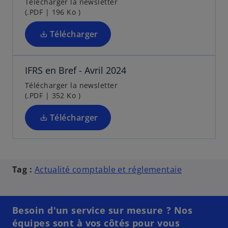
u
Télécharger la newsletter
s
e
t
(.PDF | 196 Ko )
v
u
l
r
n
o
Télécharger
e
n
n
d
o
g
a
u
l
IFRS en Bref - Avril 2024
n
v
e
Télécharger la newsletter
s
e
t
(.PDF | 352 Ko )
u
l
n
o
Télécharger
n
n
o
g
u
l
v
e
Tag :
Actualité comptable et réglementaie
e
t
l
o
n
Besoin d'un service sur mesure ? Nos
g
équipes sont à vos côtés pour vous
s