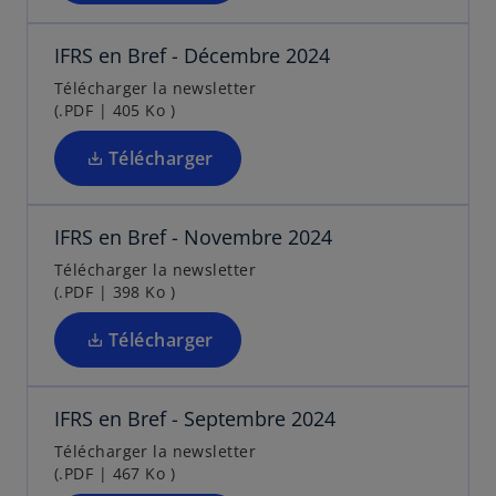
s
d
o
g
’
a
u
l
IFRS en Bref - Décembre 2024
o
n
v
e
u
Télécharger la newsletter
s
e
t
(.PDF | 405 Ko )
v
u
l
r
n
o
Télécharger
e
n
n
s
d
o
g
’
a
u
l
IFRS en Bref - Novembre 2024
o
n
v
e
u
Télécharger la newsletter
s
e
t
(.PDF | 398 Ko )
v
u
l
r
n
o
Télécharger
e
n
n
s
d
o
g
’
a
u
l
IFRS en Bref - Septembre 2024
o
n
v
e
u
Télécharger la newsletter
s
e
t
(.PDF | 467 Ko )
v
u
l