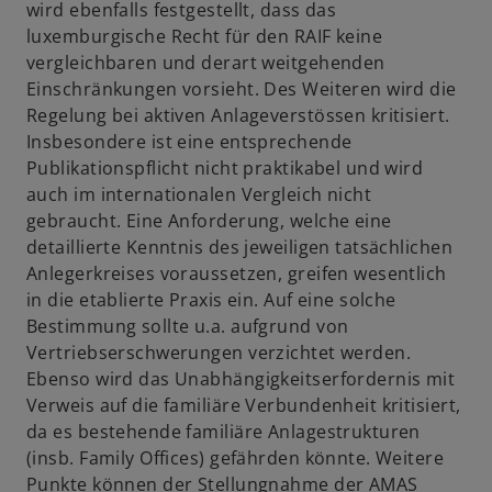
wird ebenfalls festgestellt, dass das
n
r
luxemburgische Recht für den RAIF keine
e
t
vergleichbaren und derart weitgehenden
u
e
Einschränkungen vorsieht. Des Weiteren wird die
e
g
Regelung bei aktiven Anlageverstössen kritisiert.
n
e
Insbesondere ist eine entsprechende
R
ö
Publikationspflicht nicht praktikabel und wird
e
f
auch im internationalen Vergleich nicht
g
f
gebraucht. Eine Anforderung, welche eine
i
n
detaillierte Kenntnis des jeweiligen tatsächlichen
s
e
Anlegerkreises voraussetzen, greifen wesentlich
t
t
in die etablierte Praxis ein. Auf eine solche
e
Bestimmung sollte u.a. aufgrund von
r
Vertriebserschwerungen verzichtet werden.
k
Ebenso wird das Unabhängigkeitserfordernis mit
a
Verweis auf die familiäre Verbundenheit kritisiert,
r
da es bestehende familiäre Anlagestrukturen
t
(insb. Family Offices) gefährden könnte. Weitere
e
Punkte können der Stellungnahme der AMAS
g