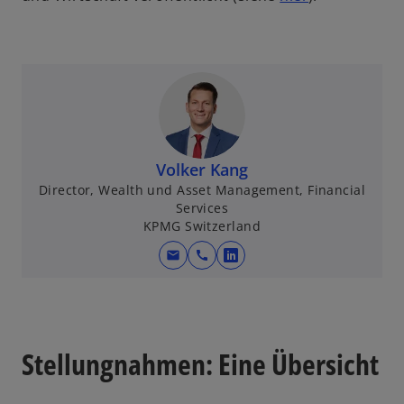
i
r
d
i
n
e
i
n
Volker Kang
e
Director, Wealth und Asset Management, Financial
Services
r
KPMG Switzerland
n
e
mail
call
w
u
i
e
r
n
d
R
i
Stellungnahmen: Eine Übersicht
e
n
g
e