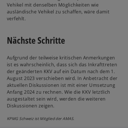
e
Vehikel mit denselben Möglichkeiten wie
n
ausländische Vehikel zu schaffen, wäre damit
R
verfehlt.
e
g
Nächste Schritte
i
s
t
Aufgrund der teilweise kritischen Anmerkungen
e
ist es wahrscheinlich, dass sich das Inkrafttreten
r
der geänderten KKV auf ein Datum nach dem 1.
k
August 2023 verschieben wird. In Anbetracht der
a
aktuellen Diskussionen ist mit einer Umsetzung
r
Anfang 2024 zu rechnen. Wie die KKV letztlich
t
ausgestaltet sein wird, werden die weiteren
e
Diskussionen zeigen.
g
e
KPMG Schweiz ist Mitglied der AMAS.
ö
f