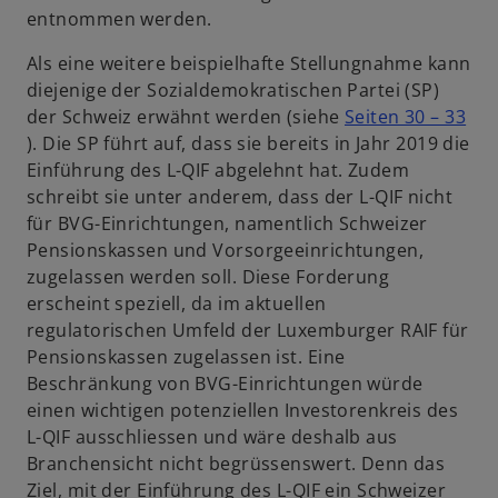
entnommen werden.
e
ö
Als eine weitere beispielhafte Stellungnahme kann
f
diejenige der Sozialdemokratischen Partei (SP)
f
der Schweiz erwähnt werden (siehe
Seiten 30 – 33
n
w
). Die SP führt auf, dass sie bereits in Jahr 2019 die
e
i
Einführung des L-QIF abgelehnt hat. Zudem
t
r
schreibt sie unter anderem, dass der L-QIF nicht
d
für BVG-Einrichtungen, namentlich Schweizer
i
Pensionskassen und Vorsorgeeinrichtungen,
n
zugelassen werden soll. Diese Forderung
e
erscheint speziell, da im aktuellen
i
regulatorischen Umfeld der Luxemburger RAIF für
n
Pensionskassen zugelassen ist. Eine
e
Beschränkung von BVG-Einrichtungen würde
r
einen wichtigen potenziellen Investorenkreis des
n
L-QIF ausschliessen und wäre deshalb aus
e
Branchensicht nicht begrüssenswert. Denn das
u
Ziel, mit der Einführung des L-QIF ein Schweizer