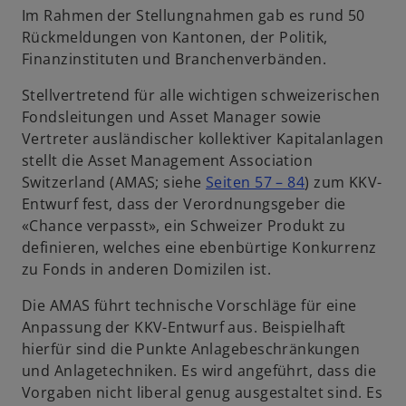
i
i
Im Rahmen der Stellungnahmen gab es rund 50
s
n
Rückmeldungen von Kantonen, der Politik,
t
e
Finanzinstituten und Branchenverbänden.
e
r
r
Stellvertretend für alle wichtigen schweizerischen
n
k
Fondsleitungen und Asset Manager sowie
e
a
Vertreter ausländischer kollektiver Kapitalanlagen
u
r
stellt die Asset Management Association
e
t
w
Switzerland (AMAS; siehe
Seiten 57 – 84
) zum KKV-
n
e
i
Entwurf fest, dass der Verordnungsgeber die
R
g
r
«Chance verpasst», ein Schweizer Produkt zu
e
e
d
definieren, welches eine ebenbürtige Konkurrenz
g
ö
i
zu Fonds in anderen Domizilen ist.
i
f
n
s
Die AMAS führt technische Vorschläge für eine
f
e
t
Anpassung der KKV-Entwurf aus. Beispielhaft
n
i
e
hierfür sind die Punkte Anlagebeschränkungen
e
n
r
und Anlagetechniken. Es wird angeführt, dass die
t
e
k
Vorgaben nicht liberal genug ausgestaltet sind. Es
r
a