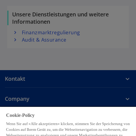
f
Unsere Dienstleistungen und weitere
n
Informationen
e
t
Finanzmarktregulierung
Audit & Assurance
Kontakt
Company
Cookie-Policy
Careers
Wenn Sie auf «Alle akzeptieren» klicken, stimmen Sie der Speicherung von
Cookies auf Ihrem Gerät zu, um die Webseitenavigation zu verbessern, die
w
w
w
w
w
Webseitenutzung zu analysieren und unsere Marketingbemühungen zu