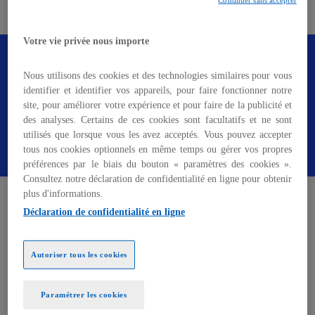
Continuer sans accepter
r
horizon 2030.
e
d
Votre vie privée nous importe
a
Téléchargez notre étude pour en savoir
n
plus sur l'édition 2025.
Nous utilisons des cookies et des technologies similaires pour vous
s
identifier et identifier vos appareils, pour faire fonctionner notre
u
site, pour améliorer votre expérience et pour faire de la publicité et
des analyses. Certains de ces cookies sont facultatifs et ne sont
n
Recevoir l'étude
utilisés que lorsque vous les avez acceptés. Vous pouvez accepter
n
tous nos cookies optionnels en même temps ou gérer vos propres
o
préférences par le biais du bouton « paramètres des cookies ».
u
Consultez notre déclaration de confidentialité en ligne pour obtenir
Un marché en pleine structuration :
v
plus d'informations.
e
31,3 Md€ et 88 500 emplois d’ici 2030
Déclaration de confidentialité en ligne
l
o
Selon nos estimations, le marché européen de la
Autoriser tous les cookies
n
mode circulaire pourrait représenter jusqu’à
31,3
g
milliards d’euros
et
88 500 emplois
à horizon 2030,
l
Paramétrer les cookies
à condition d’un cadre réglementaire favorable,
e