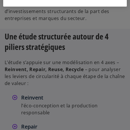
notamment en France avec les lois récentes, et
t
d’investissements structurants de la part des
entreprises et marques du secteur.
Une étude structurée autour de 4
piliers stratégiques
L’étude s’appuie sur une modélisation en 4 axes –
Reinvent, Repair, Reuse, Recycle
– pour analyser
les leviers de circularité à chaque étape de la chaîne
de valeur :
Reinvent
l’éco-conception et la production
responsable
Repair