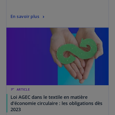
En savoir plus
sort
ARTICLE
Loi AGEC dans le textile en matière
d'économie circulaire : les obligations dès
2023