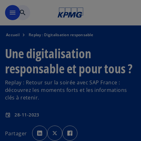
Aller à la navigation
menu
search
Accueil
Replay : Digitalisation responsable
Une digitalisation
responsable et pour tous ?
Replay : Retour sur la soirée avec SAP France :
découvrez les moments forts et les informations
clés à retenir.
28-11-2023
event
s
s
s
’
’
’
Partager
o
o
o
u
u
u