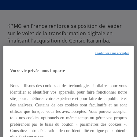
v
v
v
r
r
r
e
e
e
d
d
d
a
a
a
n
n
n
s
s
s
KPMG en France renforce sa position de leader
u
u
u
n
n
n
sur le volet de la transformation digitale en
n
n
n
o
o
o
finalisant l’acquisition de Censio Karamba,
u
u
u
v
v
v
spécialiste de l’intégration de solutions SAP,
e
e
e
l
l
l
Continuer sans accepter
annoncée en mars 2023.
o
o
o
n
n
n
g
g
g
Le 16 novembre dernier, KPMG en France a réuni
l
l
l
e
e
e
Votre vie privée nous importe
ses clients lors d’une soirée au Pavillon Gabriel en
t
t
t
présence de SAP France afin de réfléchir autour
Nous utilisons des cookies et des technologies similaires pour vous
des enjeux de la transformation digitale
identifier et identifier vos appareils, pour faire fonctionner notre
responsable.
site, pour améliorer votre expérience et pour faire de la publicité et
des analyses. Certains de ces cookies sont facultatifs et ne sont
utilisés que lorsque vous les avez acceptés. Vous pouvez accepter
Une Keynote entre Nicolas Richard, en
tous nos cookies optionnels en même temps ou gérer vos propres
charge des activités de conseil chez KPMG
préférences par le biais du bouton « paramètres des cookies ».
et Olivier Nollent, Président, Directeur
Consultez notre déclaration de confidentialité en ligne pour obtenir
général de SAP France
, autour
des